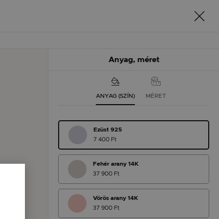
Anyag, méret
ANYAG (SZÍN)
MÉRET
Ezüst 925
7 400 Ft
Fehér arany 14K
37 900 Ft
Vörös arany 14K
37 900 Ft