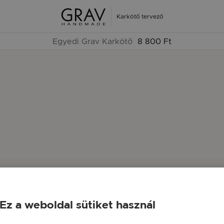
Karkötő tervező
Egyedi Grav Karkötő
8 800 Ft
Ez a weboldal sütiket használ