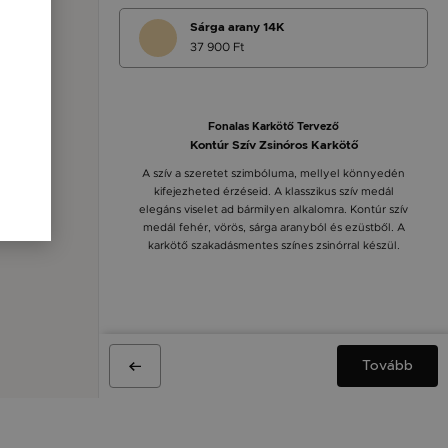
Sárga arany 14K
37 900 Ft
Fonalas Karkötő Tervező
Kontúr Szív Zsinóros Karkötő
A szív a szeretet szimbóluma, mellyel könnyedén
kifejezheted érzéseid. A klasszikus szív medál
elegáns viselet ad bármilyen alkalomra. Kontúr szív
medál fehér, vörös, sárga aranyból és ezüstből. A
karkötő szakadásmentes színes zsinórral készül.
Tovább