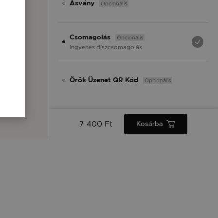
Opcionális
Ásvány
Opcionális
Csomagolás
Ingyenes díszcsomagolás
Opcionális
Örök Üzenet QR Kód
7 400 Ft
Kosárba