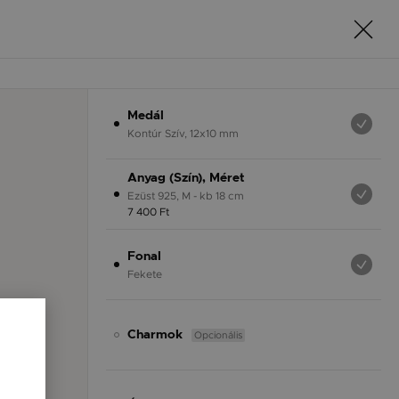
Medál
Kontúr Szív, 12x10 mm
Anyag (Szín), Méret
Ezüst 925, M - kb 18 cm
7 400 Ft
Fonal
Fekete
Opcionális
Charmok