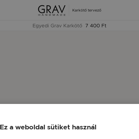
Karkötő tervező
Egyedi Grav Karkötő
7 400 Ft
Ez a weboldal sütiket használ