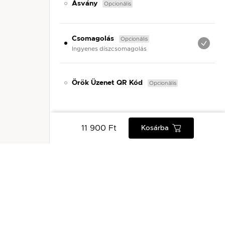
Opcionális
Ásvány
Opcionális
Csomagolás
Ingyenes díszcsomagolás
Opcionális
Örök Üzenet QR Kód
11 900 Ft
Kosárba