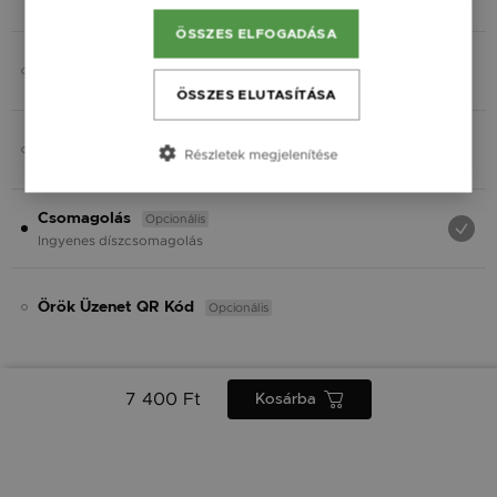
Fekete
ÖSSZES ELFOGADÁSA
Opcionális
Charmok
ÖSSZES ELUTASÍTÁSA
Opcionális
Ásvány
Részletek megjelenítése
Opcionális
Csomagolás
Ingyenes díszcsomagolás
Opcionális
Örök Üzenet QR Kód
7 400 Ft
Kosárba