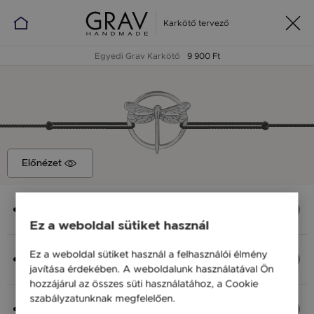
Karkötő tervező
Egyedi Grav Karkötő
9 900 Ft
Előnézet
Medál
Szitakötő, 12 mm
Ez a weboldal sütiket használ
Anyag (Szín), Méret
Ez a weboldal sütiket használ a felhasználói élmény
Ezüst 925, M - kb 18 cm
javítása érdekében. A weboldalunk használatával Ön
9 900 Ft
hozzájárul az összes süti használatához, a Cookie
szabályzatunknak megfelelően.
Bővebben
Fonal