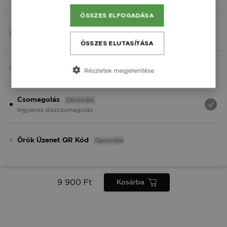
Fekete
ÖSSZES ELFOGADÁSA
Opcionális
Charmok
ÖSSZES ELUTASÍTÁSA
Opcionális
Ásvány
Részletek megjelenítése
Opcionális
Csomagolás
Ingyenes díszcsomagolás
Opcionális
Örök Üzenet QR Kód
9 900 Ft
Kosárba