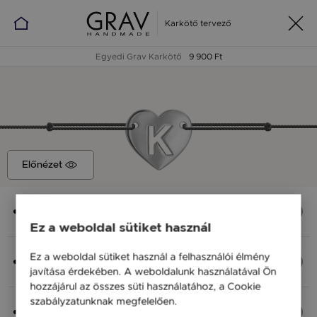
Karkötő tervező
Egyedi Grav Karkötő
9 900 Ft
Előnézet
Medál
Rouge K, 13*11 mm
Ez a weboldal sütiket használ
Anyag (Szín), Méret
Ez a weboldal sütiket használ a felhasználói élmény
Ezüst 925, M - kb 18 cm
javítása érdekében. A weboldalunk használatával Ön
9 900 Ft
hozzájárul az összes süti használatához, a Cookie
szabályzatunknak megfelelően.
Bővebben
Fonal