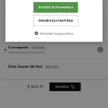
Fekete
ÖSSZES ELFOGADÁSA
Opcionális
Charmok
ÖSSZES ELUTASÍTÁSA
Opcionális
Ásvány
Részletek megjelenítése
Opcionális
Csomagolás
Ingyenes díszcsomagolás
Opcionális
Örök Üzenet QR Kód
9 900 Ft
Kosárba