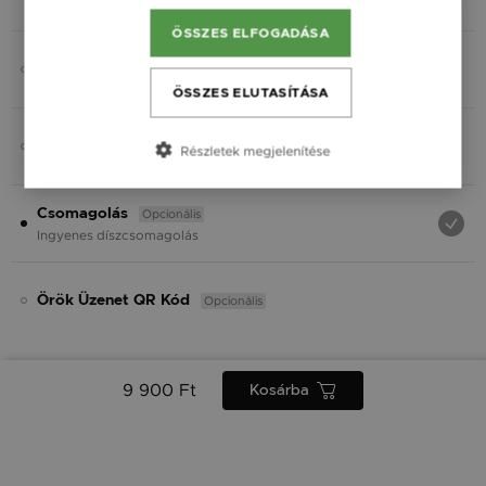
Fekete
ÖSSZES ELFOGADÁSA
Opcionális
Charmok
ÖSSZES ELUTASÍTÁSA
Opcionális
Ásvány
Részletek megjelenítése
Opcionális
Csomagolás
Ingyenes díszcsomagolás
Opcionális
Örök Üzenet QR Kód
9 900 Ft
Kosárba