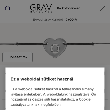
Karkötő tervező
Egyedi Grav Karkötő
9 900 Ft
Előnézet
Medál
Rouge O, 13*11 mm
Ez a weboldal sütiket használ
Anyag (Szín), Méret
Ez a weboldal sütiket használ a felhasználói élmény
Ezüst 925, M - kb 18 cm
javítása érdekében. A weboldalunk használatával Ön
9 900 Ft
hozzájárul az összes süti használatához, a Cookie
szabályzatunknak megfelelően.
Bővebben
Fonal