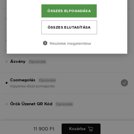
Fekete
ÖSSZES ELFOGADÁSA
Opcionális
Gravírozás
ÖSSZES ELUTASÍTÁSA
Opcionális
Charmok
Részletek megjelenítése
Opcionális
Ásvány
Opcionális
Csomagolás
Ingyenes díszcsomagolás
Opcionális
Örök Üzenet QR Kód
11 900 Ft
Kosárba