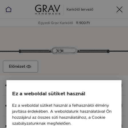
Karkötő tervező
Egyedi Grav Karkötő
11 900 Ft
Előnézet
Medál
Biztostű (férfi - betűvel), 20x6 mm
Ez a weboldal sütiket használ
Anyag (Szín), Méret
Ez a weboldal sütiket használ a felhasználói élmény
Ezüst 925, M - kb 18 cm
javítása érdekében. A weboldalunk használatával Ön
11 900 Ft
hozzájárul az összes süti használatához, a Cookie
szabályzatunknak megfelelően.
Bővebben
Fonal