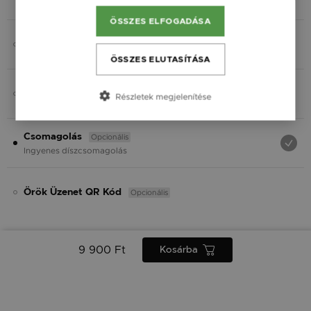
Fekete
ÖSSZES ELFOGADÁSA
Opcionális
Charmok
ÖSSZES ELUTASÍTÁSA
Opcionális
Ásvány
Részletek megjelenítése
Opcionális
Csomagolás
Ingyenes díszcsomagolás
Opcionális
Örök Üzenet QR Kód
9 900 Ft
Kosárba