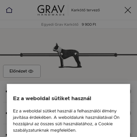
Karkötő tervező
Egyedi Grav Karkötő
9 900 Ft
Előnézet
Medál
Boston Terrier 2, 13x12 mm
Ez a weboldal sütiket használ
Anyag (Szín), Méret
Ez a weboldal sütiket használ a felhasználói élmény
Ezüst 925, M - kb 18 cm
javítása érdekében. A weboldalunk használatával Ön
9 900 Ft
hozzájárul az összes süti használatához, a Cookie
szabályzatunknak megfelelően.
Bővebben
Fonal