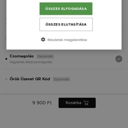
Fekete
ÖSSZES ELFOGADÁSA
Opcionális
Charmok
ÖSSZES ELUTASÍTÁSA
Opcionális
Ásvány
Részletek megjelenítése
Opcionális
Csomagolás
Ingyenes díszcsomagolás
Opcionális
Örök Üzenet QR Kód
9 900 Ft
Kosárba