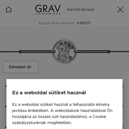
Karkötő tervező
Egyedi Grav Karkötő
9 900 Ft
Előnézet
Medál
Koala, 11x11 mm
Ez a weboldal sütiket használ
Anyag (Szín), Méret
Ez a weboldal sütiket használ a felhasználói élmény
Ezüst 925, M - kb 18 cm
javítása érdekében. A weboldalunk használatával Ön
9 900 Ft
hozzájárul az összes süti használatához, a Cookie
szabályzatunknak megfelelően.
Bővebben
Fonal