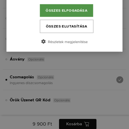
Fekete
ÖSSZES ELFOGADÁSA
Opcionális
Gravírozás
ÖSSZES ELUTASÍTÁSA
Opcionális
Charmok
Részletek megjelenítése
Opcionális
Ásvány
Opcionális
Csomagolás
Ingyenes díszcsomagolás
Opcionális
Örök Üzenet QR Kód
9 900 Ft
Kosárba