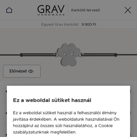
Karkötő tervező
Egyedi Grav Karkötő
9 900 Ft
Előnézet
Medál
Kutya tappancs, 12,7x10 mm
Ez a weboldal sütiket használ
Anyag (Szín), Méret
Ez a weboldal sütiket használ a felhasználói élmény
Ezüst 925, M - kb 18 cm
javítása érdekében. A weboldalunk használatával Ön
9 900 Ft
hozzájárul az összes süti használatához, a Cookie
szabályzatunknak megfelelően.
Bővebben
Fonal