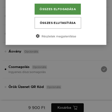
Fekete
ÖSSZES ELFOGADÁSA
Opcionális
Gravírozás
ÖSSZES ELUTASÍTÁSA
Opcionális
Charmok
Részletek megjelenítése
Opcionális
Ásvány
Opcionális
Csomagolás
Ingyenes díszcsomagolás
Opcionális
Örök Üzenet QR Kód
9 900 Ft
Kosárba