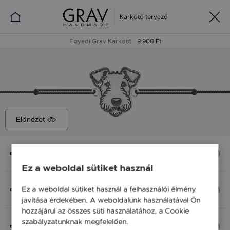
Karkötő tervező
Egyedi Grav Karkötő
9 900 Ft
Előnézet
Medál
Foxterrier, 11 x 12 mm
Ez a weboldal sütiket használ
Anyag (Szín), Méret
Ez a weboldal sütiket használ a felhasználói élmény
Ezüst 925, M - kb 18 cm
javítása érdekében. A weboldalunk használatával Ön
9 900 Ft
hozzájárul az összes süti használatához, a Cookie
szabályzatunknak megfelelően.
Bővebben
Fonal