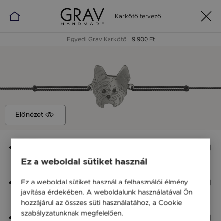
Karkötő tervező
Egyedi Grav Karkötő
9 900 Ft
Előnézet
Medál
Yorki, 12x13 mm
Ez a weboldal sütiket használ
Anyag (Szín), Méret
Ez a weboldal sütiket használ a felhasználói élmény
Ezüst 925, M - kb 18 cm
javítása érdekében. A weboldalunk használatával Ön
9 900 Ft
hozzájárul az összes süti használatához, a Cookie
szabályzatunknak megfelelően.
Bővebben
Fonal