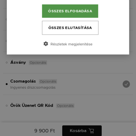
Fekete
ÖSSZES ELFOGADÁSA
Opcionális
Gravírozás
ÖSSZES ELUTASÍTÁSA
Opcionális
Charmok
Részletek megjelenítése
Opcionális
Ásvány
Opcionális
Csomagolás
Ingyenes díszcsomagolás
Opcionális
Örök Üzenet QR Kód
9 900 Ft
Kosárba