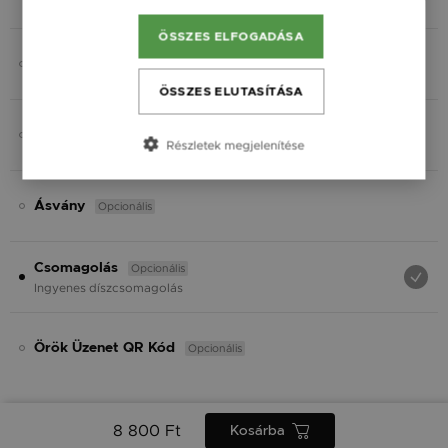
Fekete
ÖSSZES ELFOGADÁSA
Opcionális
Gravírozás
ÖSSZES ELUTASÍTÁSA
Opcionális
Charmok
Részletek megjelenítése
Opcionális
Ásvány
Opcionális
Csomagolás
Ingyenes díszcsomagolás
Opcionális
Örök Üzenet QR Kód
8 800 Ft
Kosárba