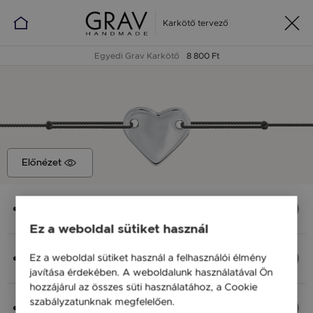
Karkötő tervező
Egyedi Grav Karkötő
8 800 Ft
Előnézet
Medál
Szív, 12x10 mm
Ez a weboldal sütiket használ
Anyag (Szín), Méret
Ez a weboldal sütiket használ a felhasználói élmény
Ezüst 925, M - kb 18 cm
javítása érdekében. A weboldalunk használatával Ön
8 800 Ft
hozzájárul az összes süti használatához, a Cookie
szabályzatunknak megfelelően.
Bővebben
Fonal