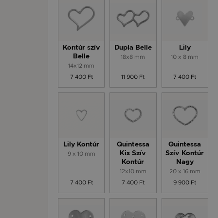
Kontúr szív
Dupla Belle
Lily
Belle
18x8 mm
10 x 8 mm
14x12 mm
7 400 Ft
11 900 Ft
7 400 Ft
Lily Kontúr
Quintessa
Quintessa
9 x 10 mm
Kis Szív
Szív Kontúr
Kontúr
Nagy
12x10 mm
20 x 16 mm
7 400 Ft
7 400 Ft
9 900 Ft