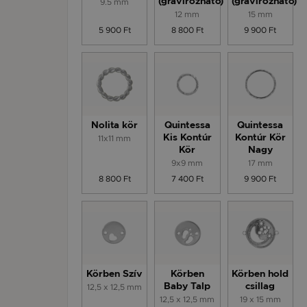
9.5 mm
(gravírozható)
(gravírozható)
12 mm
15 mm
5 900 Ft
8 800 Ft
9 900 Ft
Nolita kör
Quintessa
Quintessa
11x11 mm
Kis Kontúr
Kontúr Kör
Kör
Nagy
9x9 mm
17 mm
8 800 Ft
7 400 Ft
9 900 Ft
Körben Szív
Körben
Körben hold
12,5 x 12,5 mm
Baby Talp
csillag
12,5 x 12,5 mm
19 x 15 mm