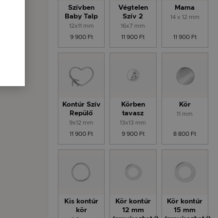
Szívben
Végtelen
Mama
Baby Talp
Szív 2
14 x 12 mm
12x11 mm
16x7 mm
9 900 Ft
11 900 Ft
11 900 Ft
Kontúr Szív
Körben
Kör
Repülő
tavasz
11 mm
9x12 mm
13x13 mm
11 900 Ft
9 900 Ft
8 800 Ft
Kis kontúr
Kör kontúr
Kör kontúr
kör
12 mm
15 mm