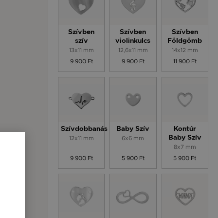
Szívben
Szívben
Szívben
szív
violinkulcs
Földgömb
13x11 mm
12,6x11 mm
14x12 mm
9 900 Ft
9 900 Ft
11 900 Ft
Szívdobbanás
Baby Szív
Kontúr
12x11 mm
6x6 mm
Baby Szív
8x7 mm
9 900 Ft
5 900 Ft
5 900 Ft