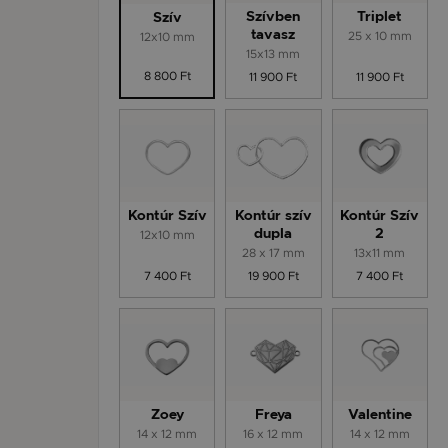
Szívben
Triplet
Szív
tavasz
25 x 10 mm
12x10 mm
15x13 mm
8 800 Ft
11 900 Ft
11 900 Ft
Kontúr Szív
Kontúr szív
Kontúr Szív
12x10 mm
dupla
2
28 x 17 mm
13x11 mm
7 400 Ft
19 900 Ft
7 400 Ft
Zoey
Freya
Valentine
14 x 12 mm
16 x 12 mm
14 x 12 mm