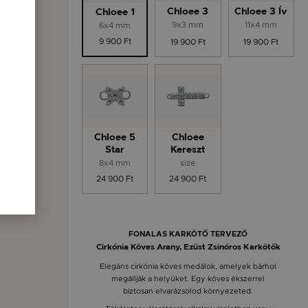
Chloee 3
Chloee 3 Ív
Chloee 1
9x3 mm
11x4 mm
6x4 mm
9 900 Ft
19 900 Ft
19 900 Ft
Chloee 5
Chloee
Star
Kereszt
8x4 mm
size
24 900 Ft
24 900 Ft
FONALAS KARKÖTŐ TERVEZŐ
Cirkónia Köves Arany, Ezüst Zsinóros Karkötők
Elegáns cirkónia köves medálok, amelyek bárhol
megállják a helyüket. Egy köves ékszerrel
biztosan elvarázsolod környezeted.