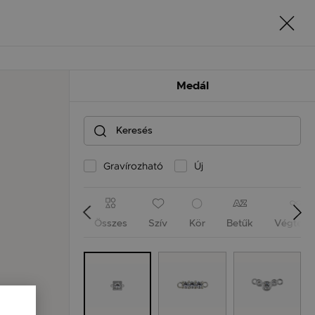
Medál
Gravírozható
Új
Összes
Szív
Kör
Betűk
Végtele