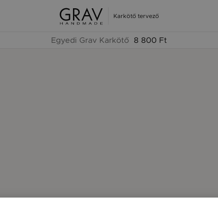
Karkötő tervező
Egyedi Grav Karkötő
8 800 Ft