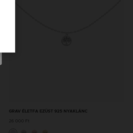
GRAV ÉLETFA EZÜST 925 NYAKLÁNC
26 000 Ft
14K
14K
14K