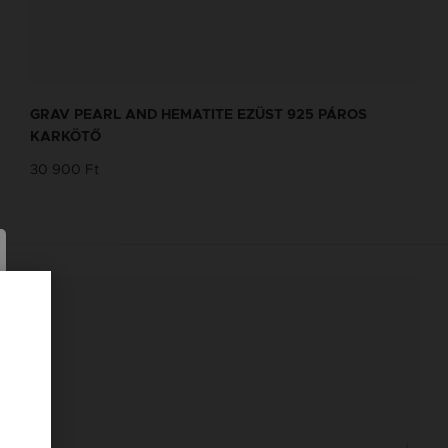
BOKALÁNC TERVEZŐ
Tervezd meg a stílusodhoz illő GRAV
GRAV PEARL AND HEMATITE EZÜST 925 PÁROS
karkötőt a GRAV karkötő tervezővel.
KARKÖTŐ
30 900 Ft
Fonalas Bokaláncok