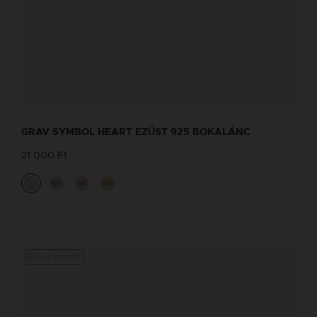
GRAV SYMBOL HEART EZÜST 925 BOKALÁNC
21 000 Ft
14K
14K
14K
Gravírozható