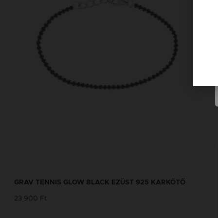
GRAV TENNIS GLOW BLACK EZÜST 925 KARKÖTŐ
23 900 Ft