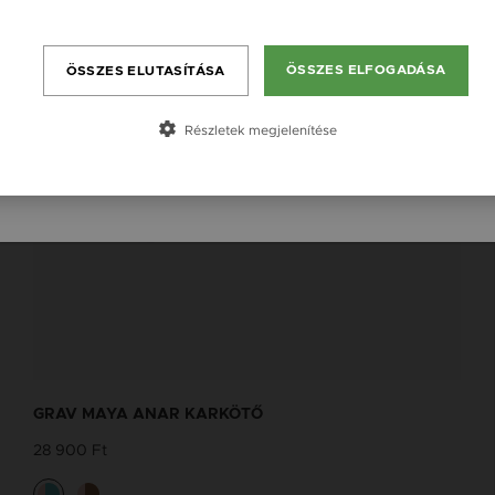
England / EN
Bővebben
România / RO
ÖSSZES ELFOGADÁSA
ÖSSZES ELUTASÍTÁSA
Česká republika / CZ
Slovensko / SK
Részletek megjelenítése
Slovenija / SI
GRAV MAYA ANAR KARKÖTŐ
28 900 Ft