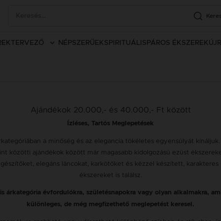
Kere
REK
TERVEZŐ
NÉPSZERŰEK
SPIRITUÁLIS
PÁROS ÉKSZEREK
ÚJ
Ajándékok 20.000,- és 40.000,- Ft között
Ízléses, Tartós Meglepetések
kategóriában a minőség és az elegancia tökéletes egyensúlyát kínálju
int közötti ajándékok között már magasabb kidolgozású ezüst ékszerek
egészítőket, elegáns láncokat, karkötőket és kézzel készített, karaktere
ékszereket is találsz.
lis árkategória évfordulókra, születésnapokra vagy olyan alkalmakra, am
különleges, de még megfizethető meglepetést keresel.