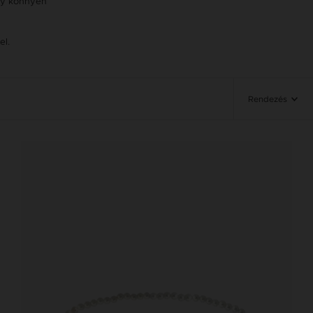
így könnyen
el.
Rendezés