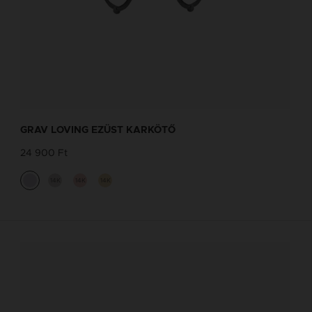
GRAV LOVING EZÜST KARKÖTŐ
24 900 Ft
14K
14K
14K