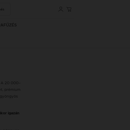
sés
RAFŰZÉS
k. A 20 000–
et, prémium
s gyöngyös
ikor igazán