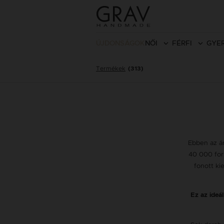
ÚJDONSÁGOK
NŐI
FÉRFI
GYE
Termékek
(313)
Ebben az ár
40 000 for
fonott ki
Ez az ideá