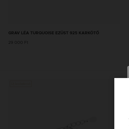
NEVES NYAKLÁNC TERVEZŐ
Tervezd meg a stílusodhoz illő GRAV
GRAV LÉA TURQUOISE EZÜST 925 KARKÖTŐ
karkötőt a GRAV karkötő tervezővel.
29 000 Ft
Neves Nyakláncok
Új kollekció