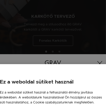
KARKÖTŐ TERVEZŐ
Tervezd meg a stílusodhoz illő GRAV
karkötőt a GRAV karkötő tervezővel.
Fonalas Karkötők
Ez a weboldal sütiket használ
Magyarország / HU
Ez a weboldal sütiket használ a felhasználói élmény javítása
érdekében. A weboldalunk használatával Ön hozzájárul az összes
Österreich / AT
süti használatához, a Cookie szabályzatunknak megfelelően.