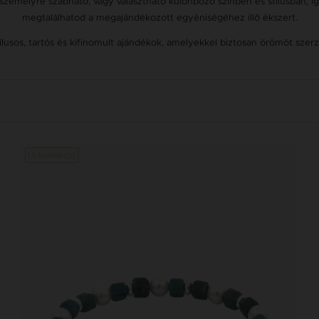
személyre szabható, vagy választható különböző színben és stílusban, 
megtalálhatod a megajándékozott egyéniségéhez illő ékszert.
ílusos, tartós és kifinomult ajándékok, amelyekkel biztosan örömöt szerz
Új kollekció