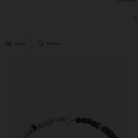
Sok darab 
St
Szűrés
Új kollekció