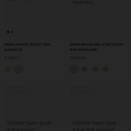
GRAV ASHLEY EZÜST 925
GRAV MOON AND STAR EZÜST
KARKÖTŐ
925 NYAKLÁNC
17 000 Ft
23 900 Ft
14K
14K
14K
Új kollekció
Új kollekció
Új kol