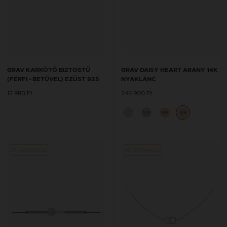
GRAV KARKÖTŐ BIZTOSTŰ
GRAV DAISY HEART ARANY 14K
(FÉRFI - BETŰVEL) EZÜST 925
NYAKLÁNC
12 980 Ft
246 900 Ft
14K
14K
14K
Új kollekció
Új kollekció