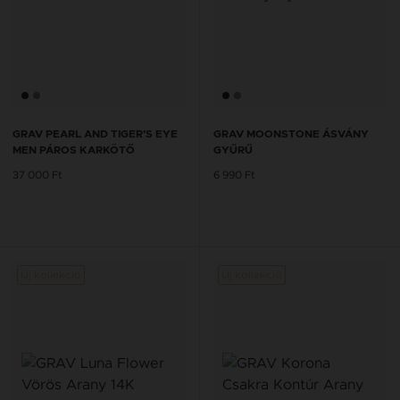
GRAV PEARL AND TIGER’S EYE
GRAV MOONSTONE ÁSVÁNY
MEN PÁROS KARKÖTŐ
GYŰRŰ
37 000 Ft
6 990 Ft
Új kollekció
Új kollekció