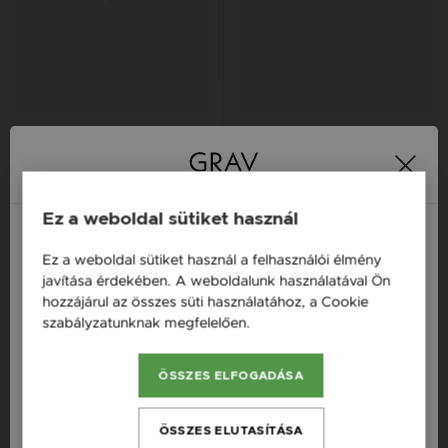
GRAV GEMSTONE ROSE
GRAV KARKÖTŐ ANKH
QUARTZ EZÜST 925 ÁSVÁNY
KERESZT EZÜST 925
KARKÖTŐ
10 980 Ft
15 900 Ft
Ez a weboldal sütiket használ
Ez a weboldal sütiket használ a felhasználói élmény
Magyarország / HU
javítása érdekében. A weboldalunk használatával Ön
Új kollekció
Új kollekció
hozzájárul az összes süti használatához, a Cookie
Österreich / AT
szabályzatunknak megfelelően.
Bővebben
England / EN
ÖSSZES ELFOGADÁSA
România / RO
Česká republika / CZ
ÖSSZES ELUTASÍTÁSA