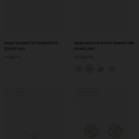
GRAV KARKÖTŐ TENISZÜTŐ
GRAV NOLITA HOOP ARANY 14K
EZÜST 925
NYAKLÁNC
10 990 Ft
223 900 Ft
14K
14K
14K
Új kollekció
Új kollekció