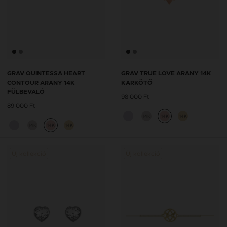
GRAV QUINTESSA HEART
GRAV TRUE LOVE ARANY 14K
CONTOUR ARANY 14K
KARKÖTŐ
FÜLBEVALÓ
98 000 Ft
89 000 Ft
14K
14K
14K
14K
14K
14K
Új kollekció
Új kollekció
Új kol