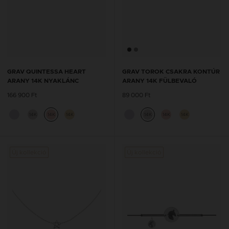
GRAV QUINTESSA HEART
GRAV TOROK CSAKRA KONTÚR
ARANY 14K NYAKLÁNC
ARANY 14K FÜLBEVALÓ
166 900 Ft
89 000 Ft
14K
14K
14K
14K
14K
14K
Új kollekció
Új kollekció