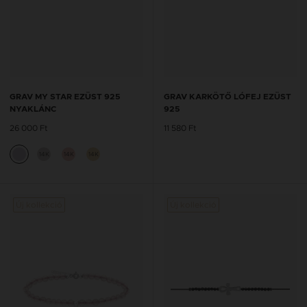
GRAV MY STAR EZÜST 925
GRAV KARKÖTŐ LÓFEJ EZÜST
NYAKLÁNC
925
26 000 Ft
11 580 Ft
14K
14K
14K
Új kollekció
Új kollekció