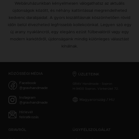
Webáruházunkban kényelmesen válogathatsz az aktuális
újdonságok között, és néhány kattintással megrendelheted
kedvenc darabjaidat. A gyors kiszállításnak köszönhetően rövid
időn belül élvezheted legfrissebb kollekciónkat. Legyen szó egy
új arany nyakláncról, egy elegáns ezüst fülbevalóról vagy egy
modern karkötőről, újdonságaink mindig különleges választást
kínálnak.
KÖZÖSSÉGI MÉDIA
ÜZLETEINK
Facebook
GRAV Handmade - Sopron
@gravhandmade
H-9400 Sopron, Várkerület 72.
Instagram
Magyarország / HU
@gravhandmade
Hírlevél
feliratkozás
GRAVRÓL
ÜGYFÉLSZOLGÁLAT