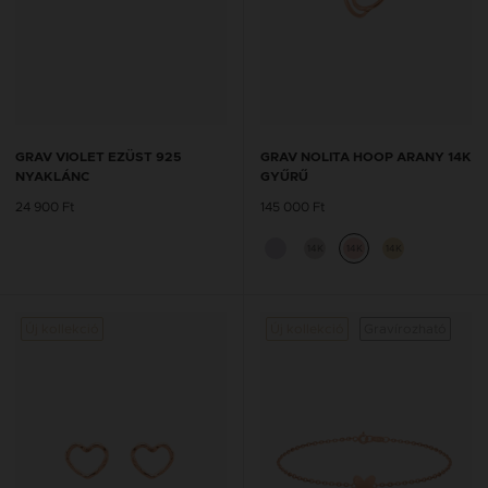
GRAV VIOLET EZÜST 925
GRAV NOLITA HOOP ARANY 14K
NYAKLÁNC
GYŰRŰ
24 900 Ft
145 000 Ft
14K
14K
14K
Új kollekció
Új kollekció
Gravírozható
Új kol