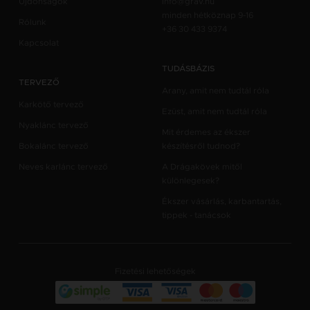
Újdonságok
info@grav.hu
minden hétköznap 9-16
Rólunk
+36 30 433 9374
Kapcsolat
TUDÁSBÁZIS
TERVEZŐ
Arany, amit nem tudtál róla
Karkötő tervező
Ezüst, amit nem tudtál róla
Nyaklánc tervező
Mit érdemes az ékszer
Bokalánc tervező
készítésről tudnod?
Neves karlánc tervező
A Drágakövek mitől
különlegesek?
Ékszer vásárlás, karbantartás,
tippek - tanácsok
Fizetési lehetőségek