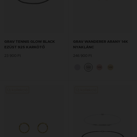
GRAV TENNIS GLOW BLACK
GRAV WANDERER ARANY 14K
EZÜST 925 KARKÖTŐ
NYAKLÁNC
23 900 Ft
246 900 Ft
14K
14K
14K
Új kollekció
Új kollekció