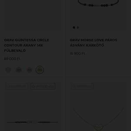
GRAV QUINTESSA CIRCLE
GRAV MORSE LOVE PÁROS
CONTOUR ARANY 14K
ÁSVÁNY KARKÖTŐ
FÜLBEVALÓ
15 900 Ft
89 000 Ft
14K
14K
14K
Új kollekció
Gravírozható
Új kollekció