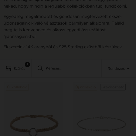
neked, hogy mindig a legújabb kollekciókban tudj tündökölni.
Egyedileg megálmodott és gondosan megtervezett ékszer
újdonságaink kiváló választások bármilyen alkalomra. Találd
meg te is kedvenced és alkoss egyedi összeállítást
újdonságainkból.
Ékszereink 14K aranyból és 925 Sterling ezüstből készülnek.
1
Szűrés
Rendezés
Új kollekció
Új kollekció
Gravírozható