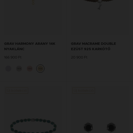
GRAV HARMONY ARANY 14K
GRAV MACRAME DOUBLE
NYAKLÁNC
EZÜST 925 KARKÖTŐ
166 900 Ft
20 900 Ft
14K
14K
14K
Új kollekció
Új kollekció