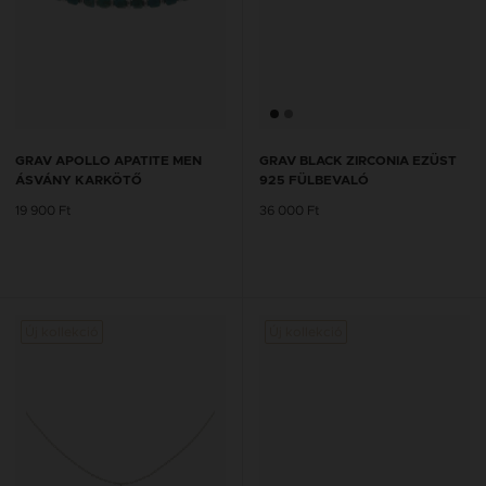
GRAV APOLLO APATITE MEN
GRAV BLACK ZIRCONIA EZÜST
ÁSVÁNY KARKÖTŐ
925 FÜLBEVALÓ
19 900 Ft
36 000 Ft
Új kollekció
Új kollekció
Új kol