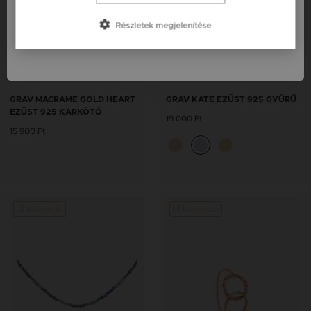
Slovensko / SK
Részletek megjelenítése
Slovenija / SI
GRAV MACRAME GOLD HEART
GRAV KATE EZÜST 925 GYŰRŰ
EZÜST 925 KARKÖTŐ
19 000 Ft
15 900 Ft
Új kollekció
Új kollekció