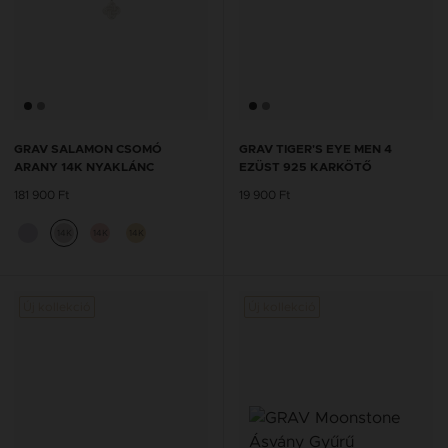
GRAV SALAMON CSOMÓ
GRAV TIGER'S EYE MEN 4
ARANY 14K NYAKLÁNC
EZÜST 925 KARKÖTŐ
181 900 Ft
19 900 Ft
14K
14K
14K
Új kollekció
Új kollekció
Új kol