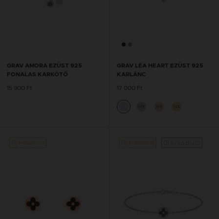
GRAV AMORA EZÜST 925
GRAV LÉA HEART EZÜST 925
FONALAS KARKÖTŐ
KARLÁNC
15 900 Ft
17 000 Ft
14K
14K
14K
Új kollekció
Új kollekció
Gravírozható
Új kol