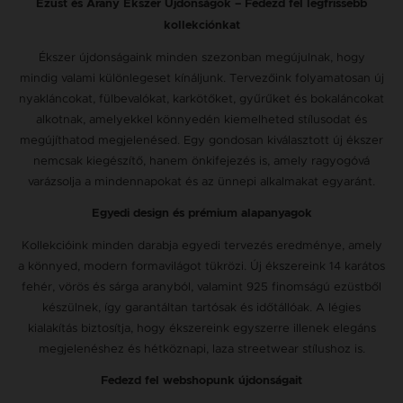
Ezüst és Arany Ékszer Újdonságok – Fedezd fel legfrissebb
kollekciónkat
Ékszer újdonságaink minden szezonban megújulnak, hogy
mindig valami különlegeset kínáljunk. Tervezőink folyamatosan új
nyakláncokat, fülbevalókat, karkötőket, gyűrűket és bokaláncokat
alkotnak, amelyekkel könnyedén kiemelheted stílusodat és
megújíthatod megjelenésed. Egy gondosan kiválasztott új ékszer
nemcsak kiegészítő, hanem önkifejezés is, amely ragyogóvá
varázsolja a mindennapokat és az ünnepi alkalmakat egyaránt.
Egyedi design és prémium alapanyagok
Kollekcióink minden darabja egyedi tervezés eredménye, amely
a könnyed, modern formavilágot tükrözi. Új ékszereink 14 karátos
fehér, vörös és sárga aranyból, valamint 925 finomságú ezüstből
készülnek, így garantáltan tartósak és időtállóak. A légies
kialakítás biztosítja, hogy ékszereink egyszerre illenek elegáns
megjelenéshez és hétköznapi, laza streetwear stílushoz is.
Fedezd fel webshopunk újdonságait