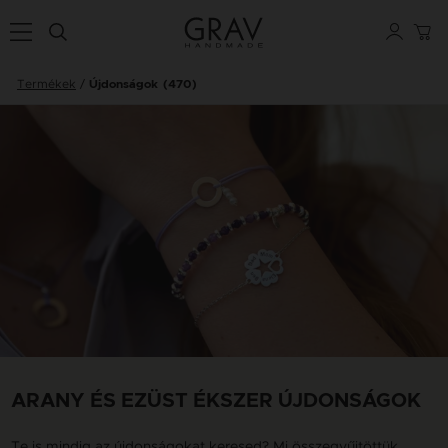
Termékek
Újdonságok
(470)
ARANY ÉS EZÜST ÉKSZER ÚJDONSÁGOK
Te is mindig az újdonságokat keresed? Mi összegyűjtöttük