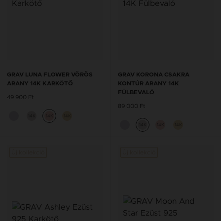
GRAV LUNA FLOWER VÖRÖS
GRAV KORONA CSAKRA
ARANY 14K KARKÖTŐ
KONTÚR ARANY 14K
FÜLBEVALÓ
49 900 Ft
89 000 Ft
14K
14K
14K
14K
14K
14K
Új kollekció
Új kollekció
Új kol