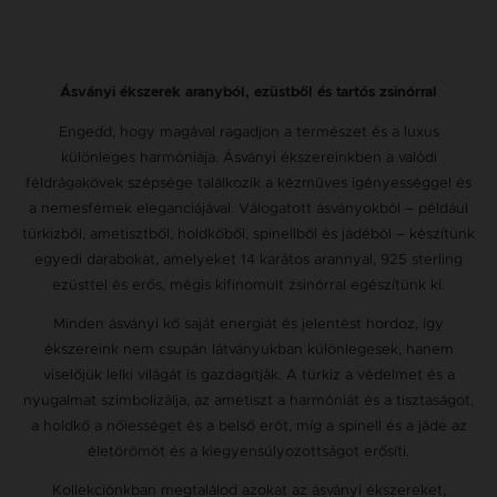
Ásványi ékszerek aranyból, ezüstből és tartós zsinórral
Engedd, hogy magával ragadjon a természet és a luxus
különleges harmóniája. Ásványi ékszereinkben a valódi
féldrágakövek szépsége találkozik a kézműves igényességgel és
a nemesfémek eleganciájával. Válogatott ásványokból – például
türkizből, ametisztből, holdkőből, spinellből és jádéból – készítünk
egyedi darabokat, amelyeket 14 karátos arannyal, 925 sterling
ezüsttel és erős, mégis kifinomult zsinórral egészítünk ki.
Minden ásványi kő saját energiát és jelentést hordoz, így
ékszereink nem csupán látványukban különlegesek, hanem
viselőjük lelki világát is gazdagítják. A türkiz a védelmet és a
nyugalmat szimbolizálja, az ametiszt a harmóniát és a tisztaságot,
a holdkő a nőiességet és a belső erőt, míg a spinell és a jáde az
életörömöt és a kiegyensúlyozottságot erősíti.
Kollekciónkban megtalálod azokat az ásványi ékszereket,