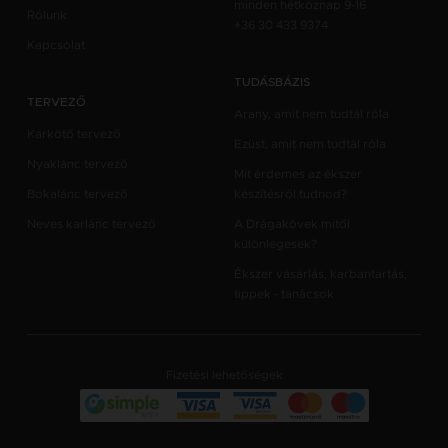
minden hétköznap 9-16
Rólunk
+36 30 433 9374
Kapcsolat
TUDÁSBÁZIS
TERVEZŐ
Arany, amit nem tudtál róla
Karkötő tervező
Ezüst, amit nem tudtál róla
Nyaklánc tervező
Mit érdemes az ékszer
Bokalánc tervező
készítésről tudnod?
Neves karlánc tervező
A Drágakövek mitől
különlegesek?
Ékszer vásárlás, karbantartás,
tippek - tanácsok
Fizetési lehetőségek