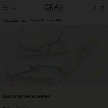
Termékek
Női
Ásvány ékszerek
(114)
ÁSVÁNY ÉKSZEREK
Ásvány ékszerek