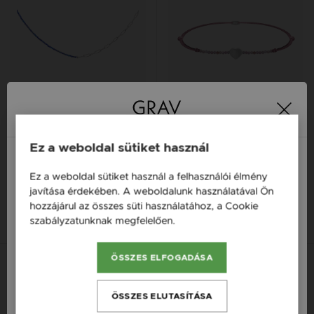
Ez a weboldal sütiket használ
GRAV LAGOON LAPIS EZÜST
GRAV GEMSTONE HEART
925 NYAKLÁNC
EZÜST 925 KARKÖTŐ
Ez a weboldal sütiket használ a felhasználói élmény
Magyarország / HU
29 900 Ft
19 900 Ft
javítása érdekében. A weboldalunk használatával Ön
hozzájárul az összes süti használatához, a Cookie
Österreich / AT
14K
14K
14K
szabályzatunknak megfelelően.
Bővebben
England / EN
ÖSSZES ELFOGADÁSA
România / RO
Új kollekció
Új kollekció
Česká republika / CZ
ÖSSZES ELUTASÍTÁSA