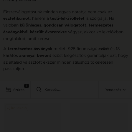
Ékszerválogatásunk minden egyes darabja nem csak az
, hanem a
is szolgálja. Ha
esztétikumot
testi-lelki jóllétet
valóban
különleges, gondosan válogatott, természetes
vágysz, akkor kollekciókban
ásványokból készült ékszerekre
megtalálod, amit keresel.
A
mellett 925 finomságú
és 18
természetes ásványok
ezüst
karátos
ezüst kiegészítők garantálják azt, hogy
arannyal bevont
az általad választott ékszer minden stílushoz tökéletesen
passzoljon.
1
Szűrés
Rendezés
Új kollekció