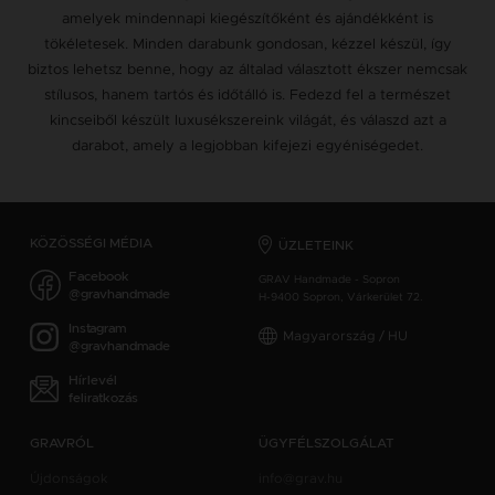
amelyek mindennapi kiegészítőként és ajándékként is
tökéletesek. Minden darabunk gondosan, kézzel készül, így
biztos lehetsz benne, hogy az általad választott ékszer nemcsak
stílusos, hanem tartós és időtálló is. Fedezd fel a természet
kincseiből készült luxusékszereink világát, és válaszd azt a
darabot, amely a legjobban kifejezi egyéniségedet.
KÖZÖSSÉGI MÉDIA
ÜZLETEINK
Facebook
GRAV Handmade - Sopron
@gravhandmade
H-9400 Sopron, Várkerület 72.
Instagram
Magyarország / HU
@gravhandmade
Hírlevél
feliratkozás
GRAVRÓL
ÜGYFÉLSZOLGÁLAT
Újdonságok
info@grav.hu