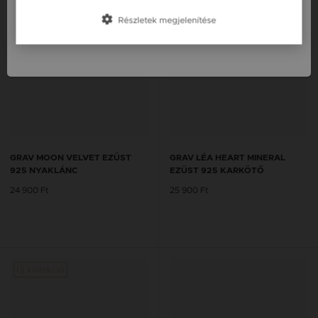
Slovensko / SK
Részletek megjelenítése
Slovenija / SI
GRAV MOON VELVET EZÜST
GRAV LÉA HEART MINERAL
925 NYAKLÁNC
EZÜST 925 KARKÖTŐ
24 900 Ft
25 900 Ft
Új kollekció