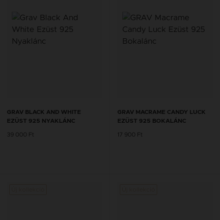
GRAV BLACK AND WHITE
GRAV MACRAME CANDY LUCK
EZÜST 925 NYAKLÁNC
EZÜST 925 BOKALÁNC
39 000 Ft
17 900 Ft
Új kollekció
Új kollekció
Új kol