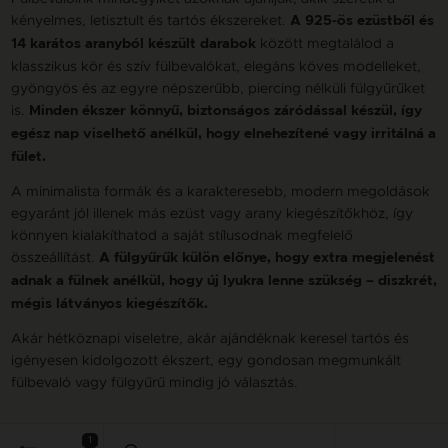
kényelmes, letisztult és tartós ékszereket.
A 925-ös ezüstből és
között megtalálod a
14 karátos aranyból készült darabok
klasszikus kör és szív fülbevalókat, elegáns köves modelleket,
gyöngyös és az egyre népszerűbb, piercing nélküli fülgyűrűket
is.
Minden ékszer könnyű, biztonságos záródással készül, így
egész nap viselhető anélkül, hogy elnehezítené vagy irritálná a
fület.
A minimalista formák és a karakteresebb, modern megoldások
egyaránt jól illenek más ezüst vagy arany kiegészítőkhöz, így
könnyen kialakíthatod a saját stílusodnak megfelelő
összeállítást.
A fülgyűrűk külön előnye, hogy extra megjelenést
adnak a fülnek anélkül, hogy új lyukra lenne szükség – diszkrét,
mégis látványos kiegészítők.
Akár hétköznapi viseletre, akár ajándéknak keresel tartós és
igényesen kidolgozott ékszert, egy gondosan megmunkált
fülbevaló vagy fülgyűrű mindig jó választás.
1