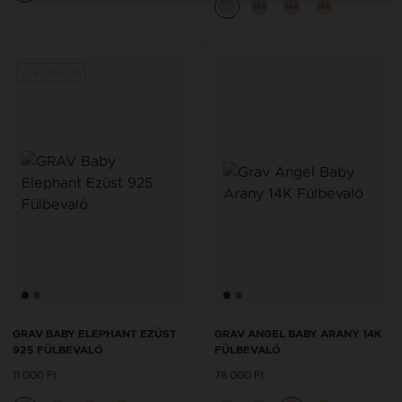
14K
14K
14K
Új kollekció
Új kol
GRAV BABY ELEPHANT EZÜST
GRAV ANGEL BABY ARANY 14K
925 FÜLBEVALÓ
FÜLBEVALÓ
11 000 Ft
78 000 Ft