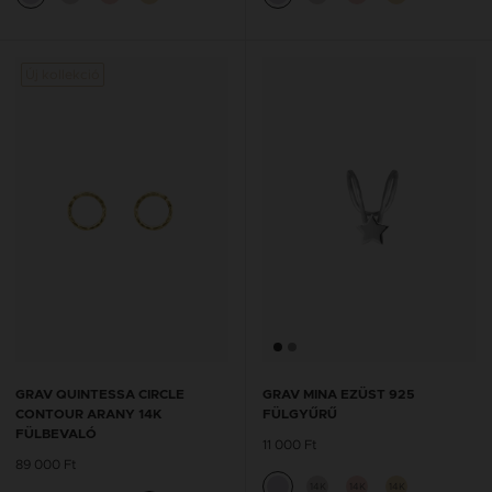
Új kollekció
GRAV QUINTESSA CIRCLE
GRAV MINA EZÜST 925
CONTOUR ARANY 14K
FÜLGYŰRŰ
FÜLBEVALÓ
11 000 Ft
89 000 Ft
14K
14K
14K