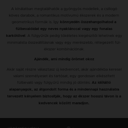
A kínálatban megtalálhatók a gyöngyös modellek, a csillogó
köves darabok, a romantikus motívumú ékszerek és a modern
geometrikus formák is. Így
könnyedén összehangolhatod a
fülbevalóidat egy neves nyaklánccal vagy egy fonalas
. A fülgyűrűk pedig tökéletes kiegészítői lehetnek egy
karkötővel
minimalista összeállításnak vagy egy merészebb, rétegezett fül-
ékszer kombinációnak.
Ajándék, ami mindig örömet okoz
Akár saját részre választasz új kedvencet, akár ajándékba keresel
valami személyeset és tartósat, egy gondosan elkészített
fülbevaló vagy fülgyűrű mindig jó döntés.
Az időtálló
alapanyagok, az átgondolt forma és a mindennapi használatra
tervezett kényelem biztosítják, hogy az ékszer hosszú távon is a
kedvencek között maradjon.