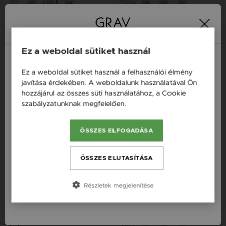
14K
14K
14K
14K
14K
14K
Ez a weboldal sütiket használ
Ez a weboldal sütiket használ a felhasználói élmény
Magyarország / HU
javítása érdekében. A weboldalunk használatával Ön
hozzájárul az összes süti használatához, a Cookie
Österreich / AT
szabályzatunknak megfelelően.
Bővebben
England / EN
ÖSSZES ELFOGADÁSA
România / RO
Česká republika / CZ
ÖSSZES ELUTASÍTÁSA
Slovensko / SK
Részletek megjelenítése
GRAV LEAF EZÜST FÜLBEVALÓ
GRAV STAR EZÜST 925
Slovenija / SI
FÜLBEVALÓ
19 000 Ft
11 000 Ft
14K
14K
14K