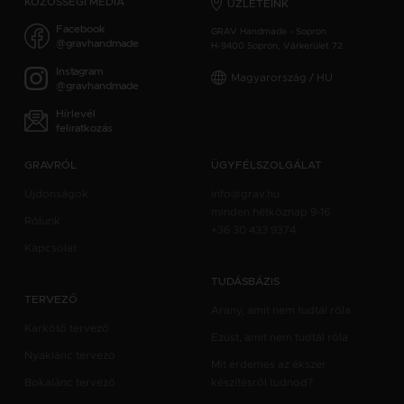
KÖZÖSSÉGI MÉDIA
ÜZLETEINK
Facebook
GRAV Handmade - Sopron
@gravhandmade
H-9400 Sopron, Várkerület 72.
Instagram
Magyarország / HU
@gravhandmade
Hírlevél
feliratkozás
GRAVRÓL
ÜGYFÉLSZOLGÁLAT
Újdonságok
info@grav.hu
minden hétköznap 9-16
Rólunk
+36 30 433 9374
Kapcsolat
TUDÁSBÁZIS
TERVEZŐ
Arany, amit nem tudtál róla
Karkötő tervező
Ezüst, amit nem tudtál róla
Nyaklánc tervező
Mit érdemes az ékszer
Bokalánc tervező
készítésről tudnod?