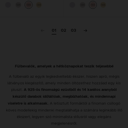
14K
14K
14K
14K
14K
14K
01
02
03
Fülbevalók, amelyek a hétköznapokat teszik teljesebbé
A fülbevaló az egyik legkedveltebb ékszer, hiszen apró, mégis
látványos kiegészítő, amely minden öltözethez hozzáad egy kis
pluszt.
A 925-ös finomságú ezüstből és 14 karátos aranyból
készülő darabok időtállóak, megbízhatóak, és mindennapi
A letisztult formáktól a finoman csillogó
viseletre is alkalmasak.
köves modellekig mindenki megtalálhatja a számára leginkább illő
ékszert, legyen szó minimalista stílusról vagy elegáns
megjelenésről.