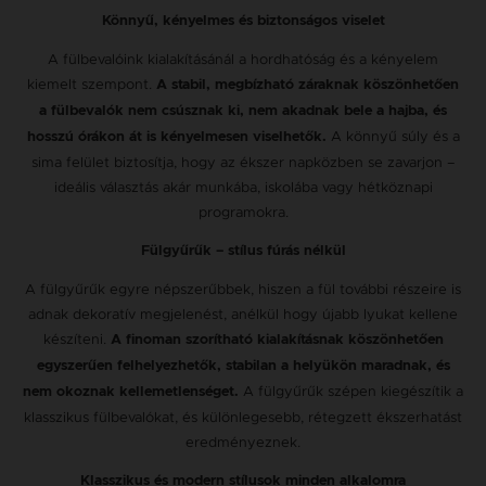
Könnyű, kényelmes és biztonságos viselet
A fülbevalóink kialakításánál a hordhatóság és a kényelem
kiemelt szempont.
A stabil, megbízható záraknak köszönhetően
a fülbevalók nem csúsznak ki, nem akadnak bele a hajba, és
A könnyű súly és a
hosszú órákon át is kényelmesen viselhetők.
sima felület biztosítja, hogy az ékszer napközben se zavarjon –
ideális választás akár munkába, iskolába vagy hétköznapi
programokra.
Fülgyűrűk – stílus fúrás nélkül
A fülgyűrűk egyre népszerűbbek, hiszen a fül további részeire is
adnak dekoratív megjelenést, anélkül hogy újabb lyukat kellene
készíteni.
A finoman szorítható kialakításnak köszönhetően
egyszerűen felhelyezhetők, stabilan a helyükön maradnak, és
A fülgyűrűk szépen kiegészítik a
nem okoznak kellemetlenséget.
klasszikus fülbevalókat, és különlegesebb, rétegzett ékszerhatást
eredményeznek.
Klasszikus és modern stílusok minden alkalomra