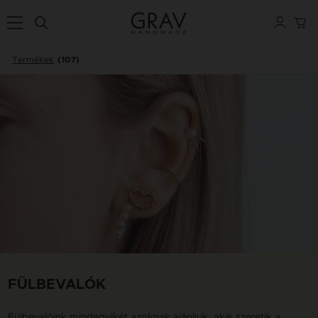
Termékek
(107)
FÜLBEVALÓK
Fülbevalóink mindegyikét azoknak ajánljuk, akik szeretik a