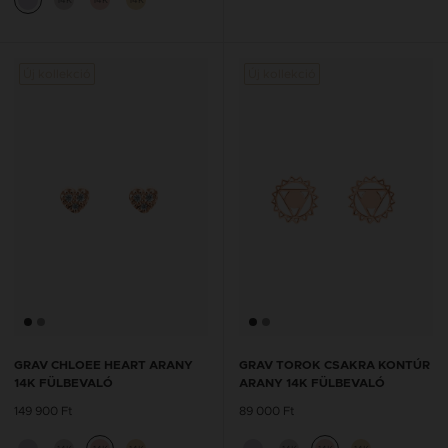
Új kollekció
Új kollekció
Új kol
GRAV CHLOEE HEART ARANY
GRAV TOROK CSAKRA KONTÚR
14K FÜLBEVALÓ
ARANY 14K FÜLBEVALÓ
149 900 Ft
89 000 Ft