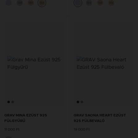
14K
14K
14K
14K
14K
14K
GRAV MINA EZÜST 925
GRAV SAONA HEART EZÜST
FÜLGYŰRŰ
925 FÜLBEVALÓ
11 000 Ft
19 000 Ft