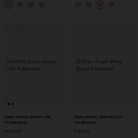
14K
14K
14K
14K
14K
14K
Új kollekció
Új kol
GRAV CROSS ARANY 14K
GRAV ANGEL WING EZÜST
FÜLBEVALÓ
FÜLBEVALÓ
64 000 Ft
14 900 Ft