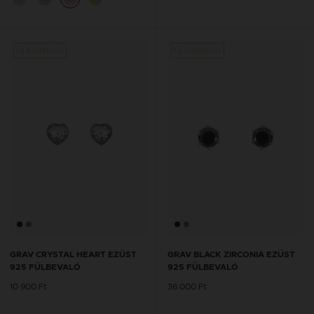
Új kollekció
Új kollekció
Új kol
GRAV CRYSTAL HEART EZÜST
GRAV BLACK ZIRCONIA EZÜST
925 FÜLBEVALÓ
925 FÜLBEVALÓ
10 900 Ft
36 000 Ft