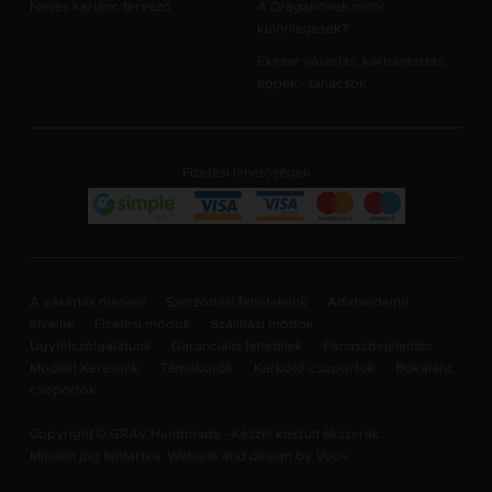
Neves karlánc tervező
A Drágakövek mitől
különlegesek?
Ékszer vásárlás, karbantartás,
tippek - tanácsok
Fizetési lehetőségek
A vásárlás menete
Szerződési feltételeink
Adatvédelmi
elveink
Fizetési módok
Szállítási módok
Ügyfélszolgálatunk
Garanciális feltételek
Panaszbejelentes
Modellt Keresünk
Témakörök
Karkötő csoportok
Bokalánc
csoportok
Copyright © GRAV Handmade - Kézzel készült ékszerek.
Minden jog fentartva. Website and design by
Voov