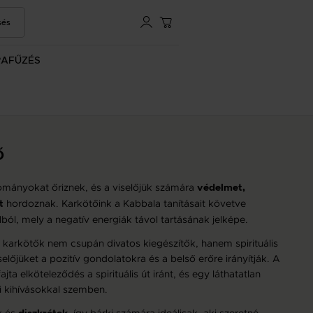
sés
RAFŰZÉS
Ő
mányokat őriznek, és a viselőjük számára
védelmet,
hordoznak. Karkötőink a Kabbala tanításait követve
t
ból, mely a negatív energiák távol tartásának jelképe.
r karkötők nem csupán divatos kiegészítők, hanem spirituális
előjüket a pozitív gondolatokra és a belső erőre irányítják. A
ta elköteleződés a spirituális út iránt, és egy láthatatlan
i kihívásokkal szemben.
k és
, így bárki számára ideálisak, aki szeretné