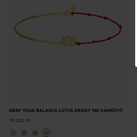
GRAV YOGA BALANCE LOTUS ARANY 14K KARKÖTŐ
79 000 Ft
14K
14K
14K