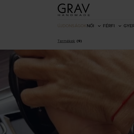
ÚJDONSÁGOK
NŐI
FÉRFI
GYE
Termékek
(9)