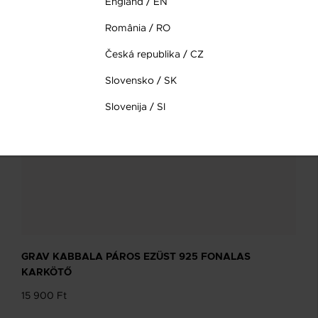
England / EN
România / RO
Česká republika / CZ
Slovensko / SK
Slovenija / SI
GRAV KABBALA PÁROS EZÜST 925 FONALAS
KARKÖTŐ
15 900 Ft