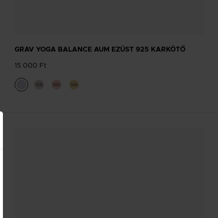
BOKALÁNC TERVEZŐ
Tervezd meg a stílusodhoz illő GRAV
GRAV YOGA BALANCE AUM EZÜST 925 KARKÖTŐ
karkötőt a GRAV karkötő tervezővel.
15 000 Ft
Fonalas Bokaláncok
14K
14K
14K