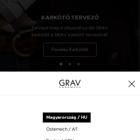
KARKÖTŐ TERVEZŐ
Tervezd meg a stílusodhoz illő GRAV
karkötőt a GRAV karkötő tervezővel.
Fonalas Karkötők
Új kollekció
Magyarország / HU
Österreich / AT