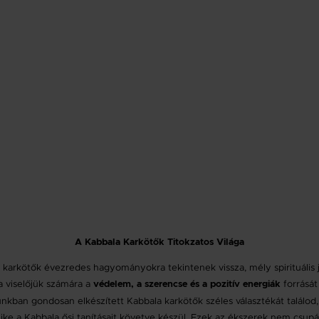
A Kabbala Karkötők Titokzatos Világa
 karkötők évezredes hagyományokra tekintenek vissza, mély spirituális j
 a viselőjük számára a
forrását 
védelem, a szerencse és a pozitív energiák
unkban gondosan elkészített Kabbala karkötők széles választékát találod
ke a Kabbala ősi tanításait követve készül. Ezek az ékszerek nem csupá