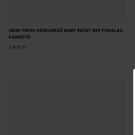
NEVES NYAKLÁNC TERVEZŐ
Tervezd meg a stílusodhoz illő GRAV
GRAV PIROS VÉDELMEZŐ BABY EZÜST 925 FONALAS
karkötőt a GRAV karkötő tervezővel.
KARKÖTŐ
5 900 Ft
Neves Nyakláncok