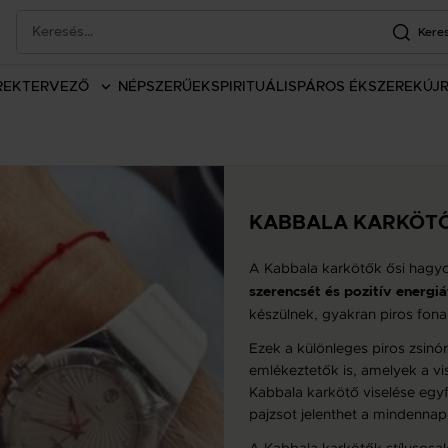
Kere
REK
TERVEZŐ
NÉPSZERŰEK
SPIRITUÁLIS
PÁROS ÉKSZEREK
ÚJ
KABBALA KARKÖT
A Kabbala karkötők ősi hagyo
szerencsét és pozitív energiá
készülnek, gyakran piros fonal
Ezek a különleges piros zsinó
emlékeztetők is, amelyek a vis
Kabbala karkötő viselése egyfaj
pajzsot jelenthet a mindennap
A Kabbala karkötők stílusosa