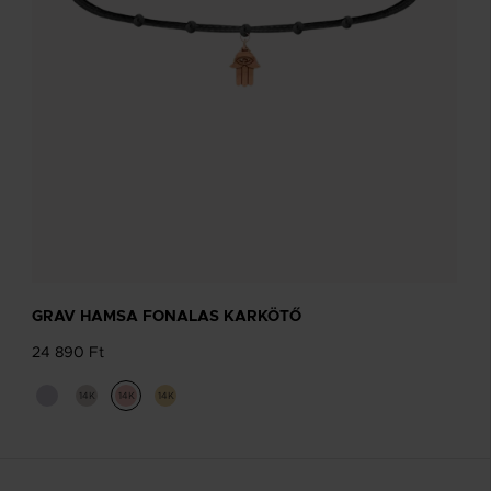
GRAV HAMSA FONALAS KARKÖTŐ
24 890 Ft
14K
14K
14K