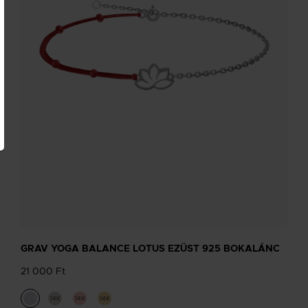
GRAV YOGA BALANCE LOTUS EZÜST 925 BOKALÁNC
21 000 Ft
14K
14K
14K