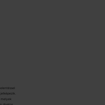
elentéssel
jelképezik.
, melyek
n divatos