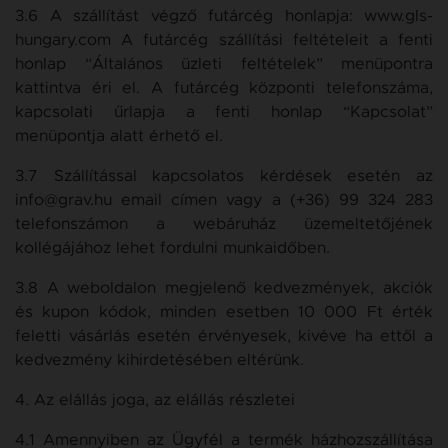
3.6 A szállítást végző futárcég honlapja: www.gls-
hungary.com A futárcég szállítási feltételeit a fenti
honlap “Általános üzleti feltételek” menüpontra
kattintva éri el. A futárcég központi telefonszáma,
kapcsolati űrlapja a fenti honlap “Kapcsolat”
menüpontja alatt érhető el.
3.7 Szállítással kapcsolatos kérdések esetén az
info@grav.hu email címen vagy a (+36) 99 324 283
telefonszámon a webáruház üzemeltetőjének
kollégájához lehet fordulni munkaidőben.
3.8 A weboldalon megjelenő kedvezmények, akciók
és kupon kódok, minden esetben 10 000 Ft érték
feletti vásárlás esetén érvényesek, kivéve ha ettől a
kedvezmény kihirdetésében eltérünk.
4. Az elállás joga, az elállás részletei
4.1 Amennyiben az Ügyfél a termék házhozszállítása