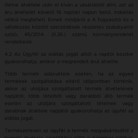
illetve átvétele után el kíván a vásárlástól állni, azt az
áru átvételét követő 16 naptári napon belül, indoklás
nélkül megteheti. Ennek módjáról a A fogyasztó és a
vállalkozás közötti szerződések részletes szabályairól
szóló, 45/2014. (II.26.) számú kormányrendelet
rendelkezik.
4.2 Az Ügyfél az elállás jogát attól a naptól kezdve
gyakorolhatja, amikor a megrendelt árut átvette.
Több termék adásvétele eseten, ha az egyes
termékek szolgáltatása eltérő időpontban történik,
akkor az utoljása szolgáltatott termék átvételének
napjától; több tételből vagy darabból álló termék
esetén az utoljára szolgáltatott tételnek vagy
darabnak átvétele napjától gyakorolhatja az ügyfél az
elállás jogát.
Természetesen az ügyfél a termék megvásárlásától a