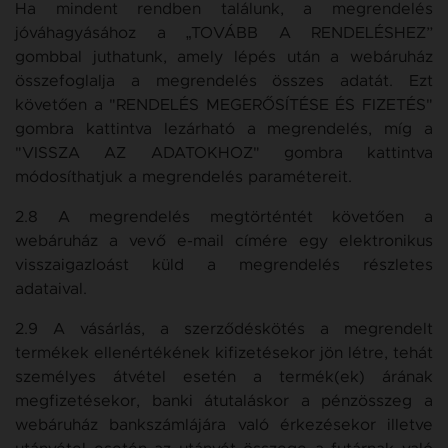
Ha mindent rendben találunk, a megrendelés
jóváhagyásához a „TOVÁBB A RENDELÉSHEZ”
gombbal juthatunk, amely lépés után a webáruház
összefoglalja a megrendelés összes adatát. Ezt
követően a "RENDELÉS MEGERŐSÍTÉSE ÉS FIZETÉS"
gombra kattintva lezárható a megrendelés, míg a
"VISSZA AZ ADATOKHOZ" gombra kattintva
módosíthatjuk a megrendelés paramétereit.
2.8 A megrendelés megtörténtét követően a
webáruház a vevő e-mail címére egy elektronikus
visszaigazloást küld a megrendelés részletes
adataival.
2.9 A vásárlás, a szerződéskötés a megrendelt
termékek ellenértékének kifizetésekor jön létre, tehát
személyes átvétel esetén a termék(ek) árának
megfizetésekor, banki átutaláskor a pénzösszeg a
webáruház bankszámlájára való érkezésekor illetve