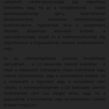
választott kellékszavatossági jog teljesítése
lehetetlen, vagy ha az a Szolgáltatónak - másik
kellékszavatossági igény teljesítésével
összehasonlítva - aránytalan többletköltséget
eredményezne, figyelembe véve a szolgáltatás
hibátlan állapotban képviselt értékét, a
szerződésszegés súlyát és a kellékszavatossági jog
teljesítésével a Fogyasztónak okozott érdeksérelmet;
vagy
b) az ellenszolgáltatás arányos leszállítását
igényelheti, - a (c) bekezdés szerinti kivétellel - a
hibát a kötelezett költségére maga kijavíthatja vagy
mással kijavíttathatja, vagy a szerződéstől elállhat, ha
a kötelezett a kijavítást vagy a kicserélést nem
vállalta, e kötelezettségének a (d) bekezdés szerinti
feltételekkel nem tud eleget tenni, vagy ha a
jogosultnak a kijavításhoz vagy kicseréléshez fűződő
érdeke megszűnt.