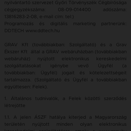
nyilvántartó szervezet Győri Törvényszék Cégbírósága
cégjegyzékszáma:
08-09-014400 adószáma:
13816283-2-08, e-mail cím: tel:)
Programozás és digitális marketing partnerünk:
DDTECH www.ddtech.hu
GRAV Kft (továbbiakban: Szolgáltató) és a Grav
Ékszer Kft által a GRAV webáruházban (továbbiakban
webáruház) nyújtott elektronikus kereskedelmi
szolgáltatásokat igénybe vevő Ügyfél (a
továbbiakban: Ügyfél) jogait és kötelezettségeit
tartalmazza. (Szolgáltató és Ügyfél a továbbiakban
együttesen: Felek).
1. Általános tudnivalók, a Felek közötti szerződés
létrejötte
1.1. A jelen ÁSZF hatálya kiterjed a Magyarország
területén nyújtott minden olyan elektronikus