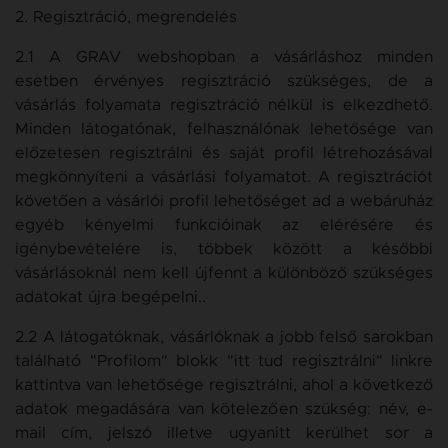
2. Regisztráció, megrendelés
2.1 A GRAV webshopban a vásárláshoz minden
esetben érvényes regisztráció szükséges, de a
vásárlás folyamata regisztráció nélkül is elkezdhető.
Minden látogatónak, felhasználónak lehetősége van
előzetesen regisztrálni és saját profil létrehozásával
megkönnyíteni a vásárlási folyamatot. A regisztrációt
követően a vásárlói profil lehetőséget ad a webáruház
egyéb kényelmi funkcióinak az elérésére és
igénybevételére is, többek között a későbbi
vásárlásoknál nem kell újfennt a különböző szükséges
adatokat újra begépelni..
2.2 A látogatóknak, vásárlóknak a jobb felső sarokban
található "Profilom" blokk "itt tud regisztrálni" linkre
kattintva van lehetősége regisztrálni, ahol a következő
adatok megadására van kötelezően szükség: név, e-
mail cím, jelszó illetve ugyanitt kerülhet sor a