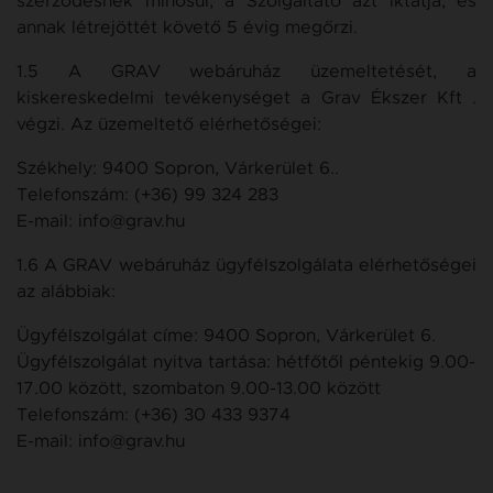
szerződésnek minősül, a Szolgáltató azt iktatja, és
annak létrejöttét követő 5 évig megőrzi.
1.5 A GRAV webáruház üzemeltetését, a
kiskereskedelmi tevékenységet a Grav Ékszer Kft .
végzi. Az üzemeltető elérhetőségei:
Székhely: 9400 Sopron, Várkerület 6..
Telefonszám: (+36) 99 324 283
E-mail: info@grav.hu
1.6 A GRAV webáruház ügyfélszolgálata elérhetőségei
az alábbiak:
Ügyfélszolgálat címe: 9400 Sopron, Várkerület 6.
Ügyfélszolgálat nyitva tartása: hétfőtől péntekig 9.00-
17.00 között, szombaton 9.00-13.00 között
Telefonszám: (+36) 30 433 9374
E-mail: info@grav.hu