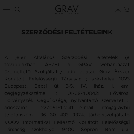
SZERZŐDÉSI FELTÉTELEINK
A jelen Általános Szerződési Feltételek (a
továbbiakban: ÁSZF) a GRAV webáruházat
üzemeltető Szolgáltató/eladó adatai: Grav Ékszer
Korlátolt Felelősségű Társaság ; székhelye 1023
Budapest, Bécsi út 3-5. IV. lház. 1. em.
cégjegyzékszáma : 01-09-400421 Fővárosi
Törvényszék Cégbírósága, nyilvántartó szervezet :,
adószáma : 22709161-2-41 e-mail: info@grav.hu
telefonszám: +36 30 433 9374,
tárhelyszolgáltató
VOOV Informatikai Fejlesztő Korlátolt Felelősségű
Társaság székhelye: 9400 Sopron, Bem u.3.