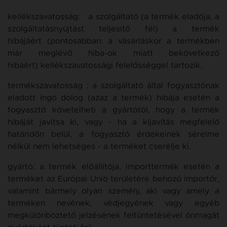
kellékszavatosság: a szolgáltató (a termék eladója, a
szolgáltatásnyújtást teljesítő fél) a termék
hibájáért (pontosabban: a vásárláskor a termékben
már meglévő hiba-ok miatt bekövetkező
hibáért) kellékszavatossági felelősséggel tartozik.
termékszavatosság : a szolgáltató által fogyasztónak
eladott ingó dolog (azaz a termék) hibája esetén a
fogyasztó követelheti a gyártótól, hogy a termék
hibáját javítsa ki, vagy - ha a kijavítás megfelelő
határidőn belül, a fogyasztó érdekeinek sérelme
nélkül nem lehetséges - a terméket cserélje ki.
gyártó: a termék előállítója, importtermék esetén a
terméket az Európai Unió területére behozó importőr,
valamint bármely olyan személy, aki vagy amely a
terméken nevének, védjegyének vagy egyéb
megkülönböztető jelzésének feltüntetésével önmagát