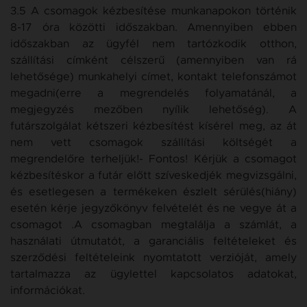
3.5 A csomagok kézbesítése munkanapokon történik
8-17 óra közötti időszakban. Amennyiben ebben
időszakban az ügyfél nem tartózkodik otthon,
szállítási címként célszerű (amennyiben van rá
lehetősége) munkahelyi címet, kontakt telefonszámot
megadni(erre a megrendelés folyamatánál, a
megjegyzés mezőben nyílik lehetőség). A
futárszolgálat kétszeri kézbesítést kísérel meg, az át
nem vett csomagok szállítási költségét a
megrendelőre terheljük!- Fontos! Kérjük a csomagot
kézbesítéskor a futár előtt szíveskedjék megvizsgálni,
és esetlegesen a termékeken észlelt sérülés(hiány)
esetén kérje jegyzőkönyv felvételét és ne vegye át a
csomagot .A csomagban megtalálja a számlát, a
használati útmutatót, a garanciális feltételeket és
szerződési feltételeink nyomtatott verzióját, amely
tartalmazza az ügylettel kapcsolatos adatokat,
információkat.