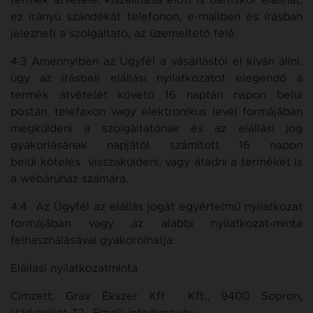
termék átvétele, kiszállítása előtt is bármikor elállhat,
ez irányú szándékát telefonon, e-mailben és írásban
jelezheti a szolgáltató, az üzemeltető felé.
4.3 Amennyiben az Ügyfél a vásárlástól el kíván állni,
úgy az írásbeli elállási nyilatkozatot elegendő a
termék átvételét követő 16 naptári napon belül
postán, telefaxon vagy elektronikus levél formájában
megküldeni a szolgáltatónak és az elállási jog
gyakorlásának napjától számított 16 napon
belül köteles visszaküldeni, vagy átadni a terméket is
a webáruház számára.
4.4 Az Ügyfél az elállás jogát egyértelmű nyilatkozat
formájában vagy az alábbi nyilatkozat-minta
felhasználásával gyakorolhatja:
Elállási nyilatkozatminta
Címzett:
Grav Ékszer Kft
Kft., 9400 Sopron,