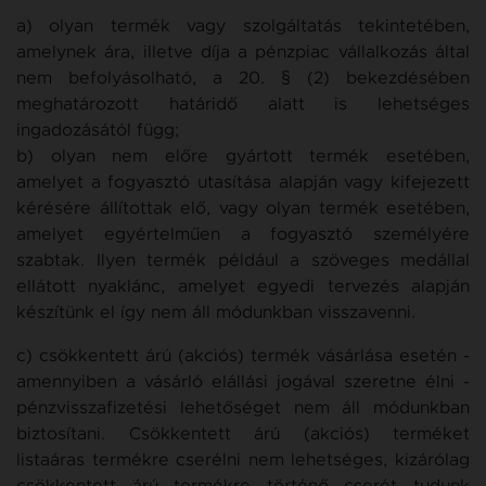
a) olyan termék vagy szolgáltatás tekintetében,
amelynek ára, illetve díja a pénzpiac vállalkozás által
nem befolyásolható, a 20. § (2) bekezdésében
meghatározott határidő alatt is lehetséges
ingadozásától függ;
b) olyan nem előre gyártott termék esetében,
amelyet a fogyasztó utasítása alapján vagy kifejezett
kérésére állítottak elő, vagy olyan termék esetében,
amelyet egyértelműen a fogyasztó személyére
szabtak. Ilyen termék például a szöveges medállal
ellátott nyaklánc, amelyet egyedi tervezés alapján
készítünk el így nem áll módunkban visszavenni.
c) csökkentett árú (akciós) termék vásárlása esetén -
amennyiben a vásárló elállási jogával szeretne élni -
pénzvisszafizetési lehetőséget nem áll módunkban
biztosítani. Csökkentett árú (akciós) terméket
listaáras termékre cserélni nem lehetséges, kizárólag