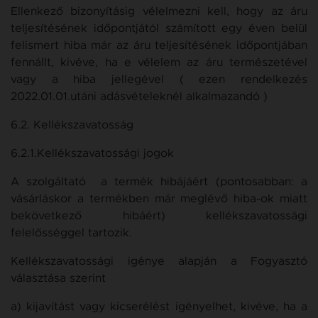
Ellenkező bizonyításig vélelmezni kell, hogy az áru
teljesítésének időpontjától számított egy éven belül
felismert hiba már az áru teljesítésének időpontjában
fennállt, kivéve, ha e vélelem az áru természetével
vagy a hiba jellegével ( ezen rendelkezés
2022.01.01.utáni adásvételeknél alkalmazandó )
6.2. Kellékszavatosság
6.2.1.Kellékszavatossági jogok
A szolgáltató a termék hibájáért (pontosabban: a
vásárláskor a termékben már meglévő hiba-ok miatt
bekövetkező hibáért) kellékszavatossági
felelősséggel tartozik.
Kellékszavatossági igénye alapján a Fogyasztó
választása szerint
a) kijavítást vagy kicserélést igényelhet, kivéve, ha a