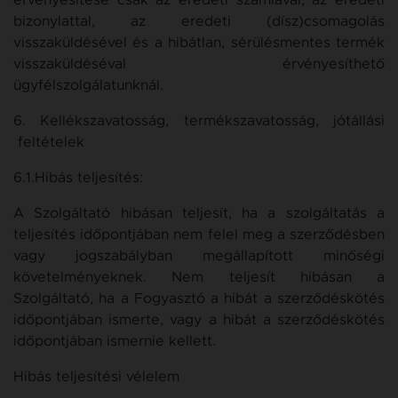
érvényesítése csak az eredeti számlával, az eredeti
bizonylattal, az eredeti (dísz)csomagolás
visszaküldésével és a hibátlan, sérülésmentes termék
visszaküldéséval érvényesíthető
ügyfélszolgálatunknál.
6. Kellékszavatosság, termékszavatosság, jótállási
feltételek
6.1.Hibás teljesítés:
A Szolgáltató hibásan teljesít, ha a szolgáltatás a
teljesítés időpontjában nem felel meg a szerződésben
vagy jogszabályban megállapított minőségi
követelményeknek. Nem teljesít hibásan a
Szolgáltató, ha a Fogyasztó a hibát a szerződéskötés
időpontjában ismerte, vagy a hibát a szerződéskötés
időpontjában ismernie kellett.
Hibás teljesítési vélelem