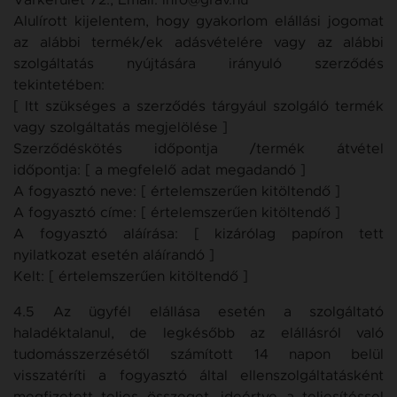
Várkerület 72., Email: info@grav.hu
Alulírott kijelentem, hogy gyakorlom elállási jogomat
az alábbi termék/ek adásvételére vagy az alábbi
szolgáltatás nyújtására irányuló szerződés
tekintetében:
[
Itt szükséges a szerződés tárgyául szolgáló termék
vagy szolgáltatás megjelölése
]
Szerződéskötés időpontja /termék átvétel
időpontja:
[
a megfelelő adat megadandó
]
A fogyasztó neve:
[
értelemszerűen kitöltendő
]
A fogyasztó címe:
[
értelemszerűen kitöltendő
]
A fogyasztó aláírása:
[
kizárólag papíron tett
nyilatkozat esetén aláírandó
]
Kelt:
[
értelemszerűen kitöltendő
]
4.5 Az ügyfél elállása esetén a szolgáltató
haladéktalanul, de legkésőbb az elállásról való
tudomásszerzésétől számított 14 napon belül
visszatéríti a fogyasztó által ellenszolgáltatásként