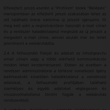
Elfelejtett jelszó esetén a "Profilom" blokk "Belépés"
menüpontban az elfeljtett jelszó szakaszban lehet az
ott található linkre kattintva új jelszót igényelni. Itt
meg kell adni a regisztrációkor használt e-mail címet
és a rendszer haladéktalanul megküldi az új jelszót a
megadott e-mail címre, amivel azután már be lehet
jelentkezni a webáruházba.
2.4 A felhasználó fiókját és adatait az info@grav.hu
email címen vagy a többi elérhető kommunikációs
módon lehet kezdeményezni. Ebben az esetben a
rendszer adminisztrátorai a törlésre vonatkozó ígény
beérkezését követően haladéktalanul a vonatkozó
adatokat, a felhasználó profiljában található
személyes és egyéb adatokat véglegesen és
visszavonhatatlanul törölni fogják a webáruház
rendszeréből.