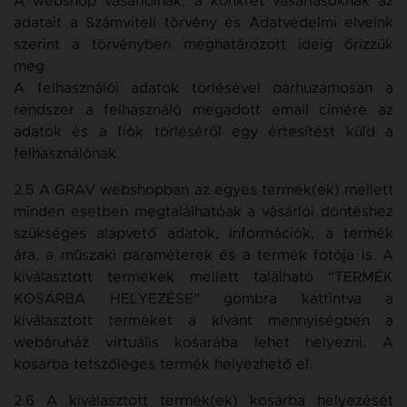
A webshop vásárlóinak, a konkrét vásárlásoknak az
adatait a Számviteli törvény és Adatvédelmi elveink
szerint a törvényben meghatározott ideig őrizzük
meg.
A felhasználói adatok törlésével párhuzamosan a
rendszer a felhasználó megadott email címére az
adatok és a fiók törléséről egy értesítést küld a
felhasználónak.
2.5 A GRAV webshopban az egyes termék(ek) mellett
minden esetben megtalálhatóak a vásárlói döntéshez
szükséges alapvető adatok, információk, a termék
ára, a műszaki paraméterek és a termék fotója is. A
kiválasztott termékek mellett található “TERMÉK
KOSÁRBA HELYEZÉSE” gombra kattintva a
kiválasztott terméket a kívánt mennyiségben a
webáruház virtuális kosarába lehet helyezni. A
kosárba tetszőleges termék helyezhető el.
2.6 A kiválasztott termék(ek) kosárba helyezését