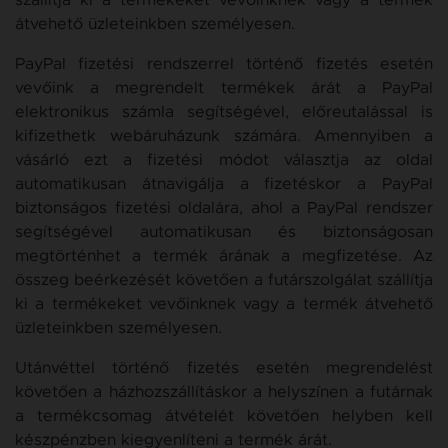
szállítja ki a termékeket vevőinknek vagy a termék
átvehető üzleteinkben személyesen.
PayPal fizetési rendszerrel történő fizetés esetén
vevőink a megrendelt termékek árát a PayPal
elektronikus számla segítségével, előreutalással is
kifizethetk webáruházunk számára. Amennyiben a
vásárló ezt a fizetési módot választja az oldal
automatikusan átnavigálja a fizetéskor a PayPal
biztonságos fizetési oldalára, ahol a PayPal rendszer
segítségével automatikusan és biztonságosan
megtörténhet a termék árának a megfizetése. Az
összeg beérkezését követően a futárszolgálat szállítja
ki a termékeket vevőinknek vagy a termék átvehető
üzleteinkben személyesen.
Utánvéttel történő fizetés esetén megrendelést
követően a házhozszállításkor a helyszínen a futárnak
a termékcsomag átvételét követően helyben kell
készpénzben kiegyenlíteni a termék árát.