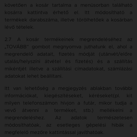
követően a kosár tartalma a menüsorban található
kosárra kattintva érhető el. Itt módosítható a
termékek darabszáma, illetve törölhetőek a kosárban
lévő tételek.
2.7 A kosár termékeinek megrendeléséhez az
„TOVÁBB” gombot megnyomva juthatunk el, ahol a
megrendelő adatait, fizetés módját (utánvét/előre
utalás/helyszíni átvétel és fizetés) és a szállítás
mikéntjét illetve a szállítási címadatokat, számlázási
adatokat lehet beállítani.
Itt van lehetőség a megjegyzés ablakban további
információkat, kiegészítéseket, kéréseket(pl. kit
milyen telefonszámon hívjon a futár, mikor tudja a
vevő átvenni a terméket, stb.) mellékelni a
megrendeléshez. Az adatok természetesen
módosíthatóak, az esetleges gépelési hibák a
megfelelő mezőre kattintással javíthatóak.