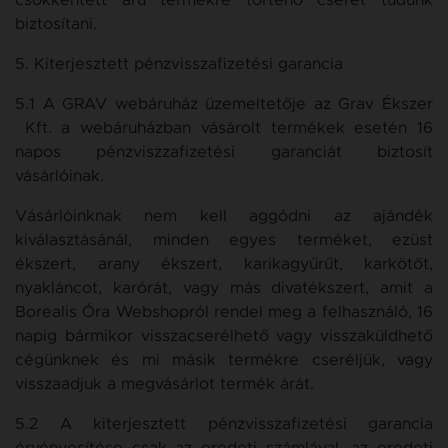
csökkentett árú termékre történő cserét tudunk
biztosítani.
5. Kiterjesztett pénzvisszafizetési garancia
5.1 A GRAV webáruház üzemeltetője az Grav Ékszer
Kft. a webáruházban vásárolt termékek esetén 16
napos pénzviszzafizetési garanciát biztosít
vásárlóinak.
Vásárlóinknak nem kell aggódni az ajándék
kiválasztásánál, minden egyes terméket, ezüst
ékszert, arany ékszert, karikagyűrűt, karkötőt,
nyakláncot, karórát, vagy más divatékszert, amit a
Borealis Óra Webshopról rendel meg a felhasználó, 16
napig bármikor visszacserélhető vagy visszaküldhető
cégünknek és mi másik termékre cseréljük, vagy
visszaadjuk a megvásárlot termék árát.
5.2 A kiterjesztett pénzvisszafizetési garancia