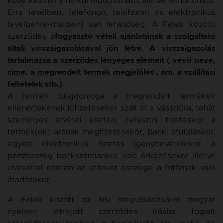
következmény nélkül módosítható, illetve lemondható.
Erre levélben, telefonon, telefaxon és elektronikus
levélben(e-mailben) van lehetőség. A Felek közötti
szerződés
a
fogyasztó vételi ajánlatának a szolgáltató
általi visszaigazolásával jön létre. A visszaigazolás
tartalmazza a szerződés lényeges elemeit ( vevő neve,
címe, a megrendelt termék megjelölés , ára. a szállítási
feltételek stb.)
A termék tulajdonjoga a megrendelt termékek
ellenértékének kifizetésekor száll át a vásárlóra
, tehát
személyes átvétel esetén, helyszíni fizetéskor a
termék(ek) árának megfizetésekor, banki átutaláskor,
egyéb elektronikus fizetés igénybevételekor a
pénzösszeg bankszámlánkra való érkezésekor illetve
utánvétel esetén az utánvét összege a futárnak való
átadásakor.
A Felek között az áru megvásárlásával magyar
nyelven létrejött szerződés írásba foglalt