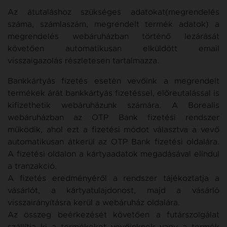
Az átutaláshoz szükséges adatokat(megrendelés
száma, számlaszám, megrendelt termék adatok) a
megrendelés webáruházban történő lezárását
követően automatikusan elküldött email
visszaigazolás részletesen tartalmazza.
Bankkártyás fizetés esetén vevőink a megrendelt
termékek árát bankkártyás fizetéssel, előreutalással is
kifizethetik webáruházunk számára. A Borealis
webáruházban az OTP Bank fizetési rendszer
működik, ahol ezt a fizetési módot választva a vevő
automatikusan átkerül az OTP Bank fizetési oldalára.
A fizetési oldalon a kártyaadatok megadásával elindul
a tranzakció.
A fizetés eredményéről a rendszer tájékoztatja a
vásárlót, a kártyatulajdonost, majd a vásárló
visszairányításra kerül a webáruház oldalára.
Az összeg beérkezését követően a futárszolgálat