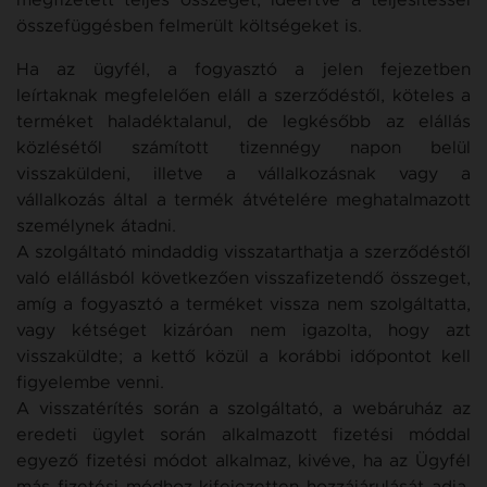
megfizetett teljes összeget, ideértve a teljesítéssel
összefüggésben felmerült költségeket is.
Ha az ügyfél, a fogyasztó a jelen fejezetben
leírtaknak megfelelően eláll a szerződéstől, köteles a
terméket haladéktalanul, de legkésőbb az elállás
közlésétől számított tizennégy napon belül
visszaküldeni, illetve a vállalkozásnak vagy a
vállalkozás által a termék átvételére meghatalmazott
személynek átadni.
A szolgáltató mindaddig visszatarthatja a szerződéstől
való elállásból következően visszafizetendő összeget,
amíg a fogyasztó a terméket vissza nem szolgáltatta,
vagy kétséget kizáróan nem igazolta, hogy azt
visszaküldte; a kettő közül a korábbi időpontot kell
figyelembe venni.
A visszatérítés során a szolgáltató, a webáruház az
eredeti ügylet során alkalmazott fizetési móddal
egyező fizetési módot alkalmaz, kivéve, ha az Ügyfél