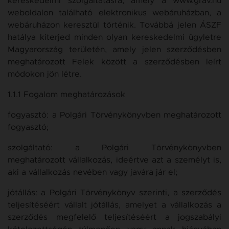
kereskedelmi szolgáltatásra, amely a www.grav.hu
weboldalon található elektronikus webáruházban, a
webáruházon keresztül történik. Továbbá jelen ÁSZF
hatálya kiterjed minden olyan kereskedelmi ügyletre
Magyarország területén, amely jelen szerződésben
meghatározott Felek között a szerződésben leírt
módokon jön létre.
1.1.1 Fogalom meghatározások
fogyasztó: a Polgári Törvénykönyvben meghatározott
fogyasztó;
szolgáltató: a Polgári Törvénykönyvben
meghatározott vállalkozás, ideértve azt a személyt is,
aki a vállalkozás nevében vagy javára jár el;
jótállás: a Polgári Törvénykönyv szerinti, a szerződés
teljesítéséért vállalt jótállás, amelyet a vállalkozás a
szerződés megfelelő teljesítéséért a jogszabályi