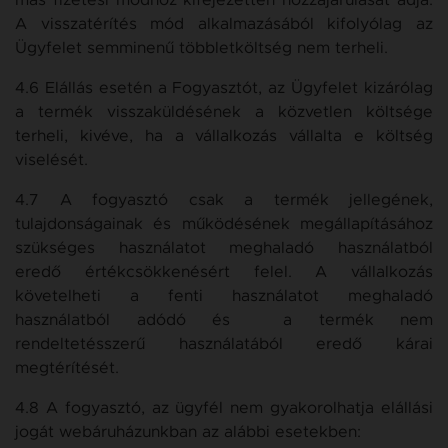
más fizetési módhoz kifejezetten hozzájárulását adja.
A visszatérítés mód alkalmazásából kifolyólag az
Ügyfelet semminenű többletköltség nem terheli.
4.6 Elállás esetén a Fogyasztót, az Ügyfelet kizárólag
a termék visszaküldésének a közvetlen költsége
terheli, kivéve, ha a vállalkozás vállalta e költség
viselését.
4.7 A fogyasztó csak a termék jellegének,
tulajdonságainak és működésének megállapításához
szükséges használatot meghaladó használatból
eredő értékcsökkenésért felel. A vállalkozás
követelheti a fenti használatot meghaladó
használatból adódó és a termék nem
rendeltetésszerű használatából eredő kárai
megtérítését.
4.8 A fogyasztó, az ügyfél nem gyakorolhatja elállási
jogát webáruházunkban az alábbi esetekben: