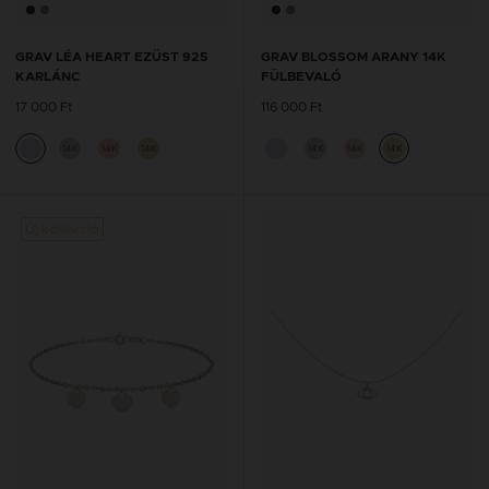
GRAV LÉA HEART EZÜST 925
GRAV BLOSSOM ARANY 14K
KARLÁNC
FÜLBEVALÓ
17 000 Ft
116 000 Ft
14K
14K
14K
14K
14K
14K
Új kollekció
Új kol