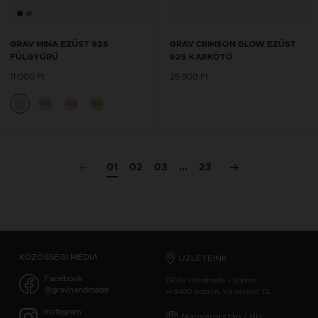
GRAV MINA EZÜST 925
GRAV CRIMSON GLOW EZÜST
FÜLGYŰRŰ
925 KARKÖTŐ
11 000 Ft
25 900 Ft
14K
14K
14K
01
02
03
...
23
KÖZÖSSÉGI MÉDIA
ÜZLETEINK
Facebook
GRAV Handmade - Sopron
@gravhandmade
H-9400 Sopron, Várkerület 72.
Instagram
Magyarország / HU