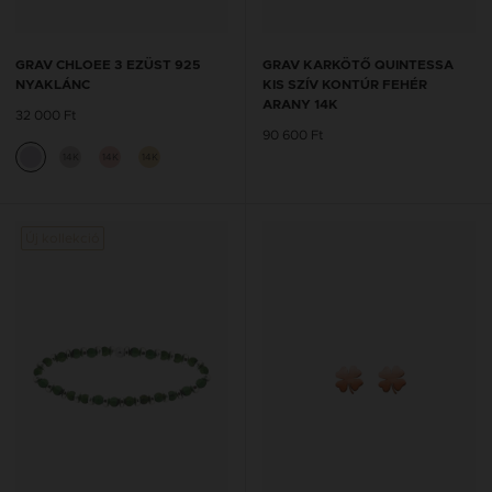
GRAV CHLOEE 3 EZÜST 925
GRAV KARKÖTŐ QUINTESSA
NYAKLÁNC
KIS SZÍV KONTÚR FEHÉR
ARANY 14K
32 000 Ft
90 600 Ft
14K
14K
14K
Új kollekció
Új kol