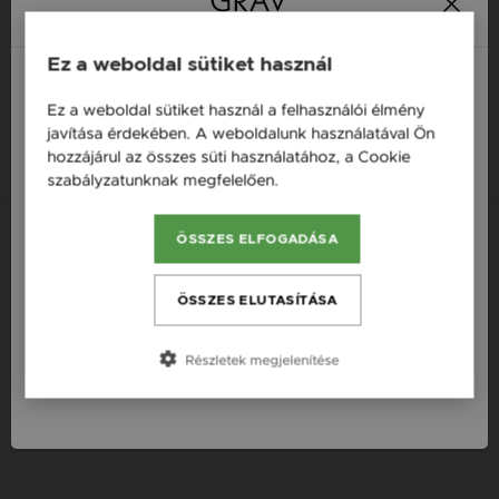
GRAV SOLID II. EZÜST 925
GRAV LEAF EZÜST 925
Ez a weboldal sütiket használ
KARKÖTŐ
KARKÖTŐ
13 990 Ft
Ez a weboldal sütiket használ a felhasználói élmény
17 000 Ft
Magyarország / HU
javítása érdekében. A weboldalunk használatával Ön
14K
14K
14K
hozzájárul az összes süti használatához, a Cookie
Österreich / AT
szabályzatunknak megfelelően.
Bővebben
England / EN
Új kollekció
Új kollekció
Új kol
ÖSSZES ELFOGADÁSA
România / RO
Česká republika / CZ
ÖSSZES ELUTASÍTÁSA
Slovensko / SK
Részletek megjelenítése
Slovenija / SI