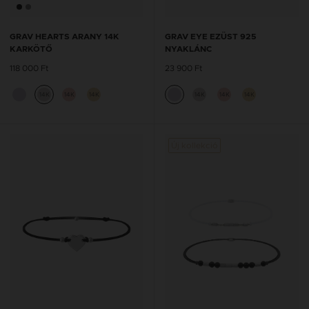
GRAV HEARTS ARANY 14K
GRAV EYE EZÜST 925
KARKÖTŐ
NYAKLÁNC
118 000 Ft
23 900 Ft
14K
14K
14K
14K
14K
14K
Új kollekció