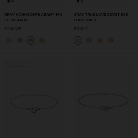
GRAV HOROSCOPE ARANY 14K
GRAV TRUE LOVE EZÜST 925
FÜLBEVALÓ
FÜLBEVALÓ
89 000 Ft
11 000 Ft
14K
14K
14K
14K
14K
14K
Új kollekció
Új kol