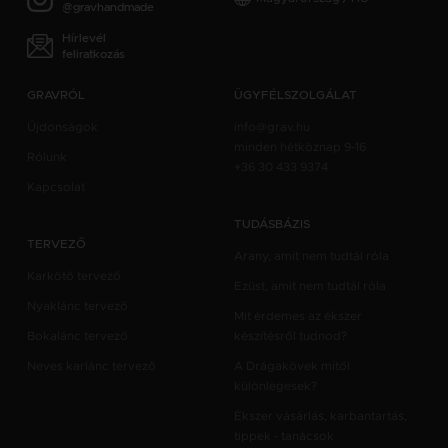
@gravhandmade
Hírlevél
feliratkozás
GRAVRÓL
ÜGYFÉLSZOLGÁLAT
Újdonságok
info@grav.hu
minden hétköznap 9-16
Rólunk
+36 30 433 9374
Kapcsolat
TUDÁSBÁZIS
TERVEZŐ
Arany, amit nem tudtál róla
Karkötő tervező
Ezüst, amit nem tudtál róla
Nyaklánc tervező
Mit érdemes az ékszer
Bokalánc tervező
készítésről tudnod?
Neves karlánc tervező
A Drágakövek mitől
különlegesek?
Ékszer vásárlás, karbantartás,
tippek - tanácsok