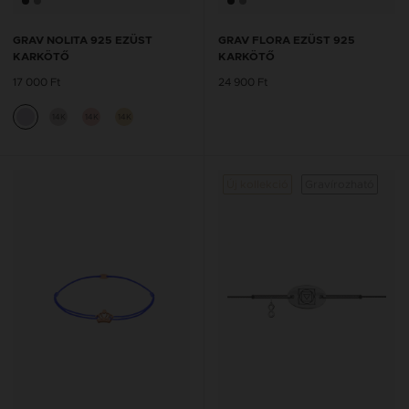
GRAV NOLITA 925 EZÜST
GRAV FLORA EZÜST 925
KARKÖTŐ
KARKÖTŐ
17 000 Ft
24 900 Ft
14K
14K
14K
Új kollekció
Gravírozható