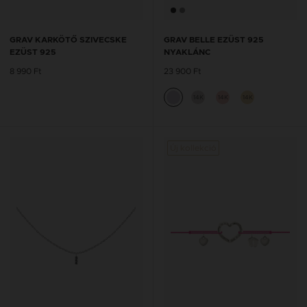
GRAV KARKÖTŐ SZIVECSKE
GRAV BELLE EZÜST 925
EZÜST 925
NYAKLÁNC
8 990 Ft
23 900 Ft
14K
14K
14K
Új kollekció