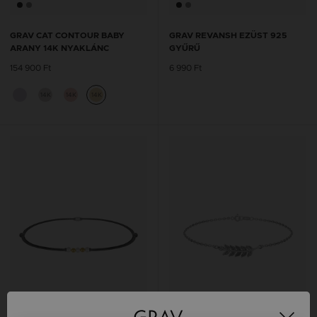
GRAV CAT CONTOUR BABY
GRAV REVANSH EZÜST 925
ARANY 14K NYAKLÁNC
GYŰRŰ
154 900 Ft
6 990 Ft
14K
14K
14K