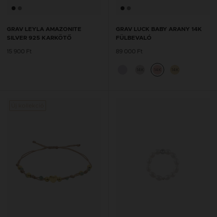
GRAV LEYLA AMAZONITE
GRAV LUCK BABY ARANY 14K
SILVER 925 KARKÖTŐ
FÜLBEVALÓ
15 900 Ft
89 000 Ft
14K
14K
14K
Új kollekció