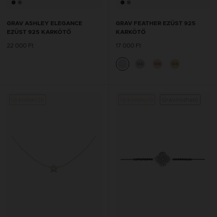
GRAV ASHLEY ELEGANCE
GRAV FEATHER EZÜST 925
EZÜST 925 KARKÖTŐ
KARKÖTŐ
22 000 Ft
17 000 Ft
14K
14K
14K
Új kollekció
Új kollekció
Gravírozható