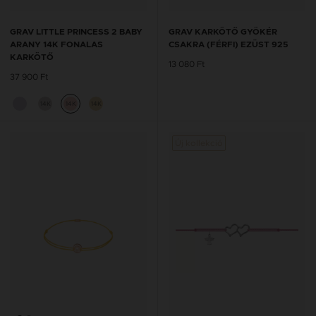
GRAV LITTLE PRINCESS 2 BABY
GRAV KARKÖTŐ GYÖKÉR
ARANY 14K FONALAS
CSAKRA (FÉRFI) EZÜST 925
KARKÖTŐ
13 080 Ft
37 900 Ft
14K
14K
14K
Új kollekció