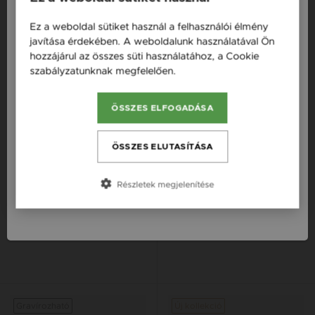
Ez a weboldal sütiket használ a felhasználói élmény
Magyarország / HU
javítása érdekében. A weboldalunk használatával Ön
hozzájárul az összes süti használatához, a Cookie
Österreich / AT
szabályzatunknak megfelelően.
Bővebben
England / EN
ÖSSZES ELFOGADÁSA
România / RO
Česká republika / CZ
ÖSSZES ELUTASÍTÁSA
Slovensko / SK
Részletek megjelenítése
Slovenija / SI
GRAV KABBALA PÁROS EZÜST
GRAV ROSALINE PINK GLOW
925 FONALAS KARKÖTŐ
EZÜST 925 KARKÖTŐ
15 900 Ft
15 900 Ft
Gravírozható
Új kollekció