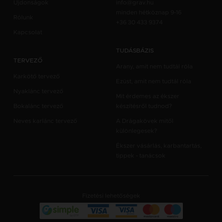
Újdonságok
info@grav.hu
minden hétköznap 9-16
Rólunk
+36 30 433 9374
Kapcsolat
TUDÁSBÁZIS
TERVEZŐ
Arany, amit nem tudtál róla
Karkötő tervező
Ezüst, amit nem tudtál róla
Nyaklánc tervező
Mit érdemes az ékszer
Bokalánc tervező
készítésről tudnod?
Neves karlánc tervező
A Drágakövek mitől
különlegesek?
Ékszer vásárlás, karbantartás,
tippek - tanácsok
Fizetési lehetőségek