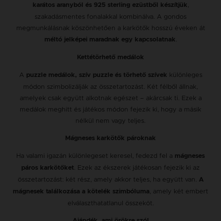
,
karátos aranyból és 925 sterling ezüstből készítjük
szakadásmentes fonalakkal kombinálva. A gondos
megmunkálásnak köszönhetően a karkötők hosszú éveken át
.
méltó jelképei maradnak egy kapcsolatnak
Kettétörhető medálok
A
különleges
puzzle medálok, szív puzzle és törhető szívek
módon szimbolizálják az összetartozást. Két félből állnak,
amelyek csak együtt alkotnak egészet – akárcsak ti. Ezek a
medálok meghitt és játékos módon fejezik ki, hogy a másik
nélkül nem vagy teljes.
Mágneses karkötők pároknak
Ha valami igazán különlegeset keresel, fedezd fel a
mágneses
. Ezek az ékszerek játékosan fejezik ki az
páros karkötőket
összetartozást: két rész, amely akkor teljes, ha együtt van.
A
, amely két embert
mágnesek találkozása a kötelék szimbóluma
elválaszthatatlanul összeköt.
Ajándék, ami örökre szól