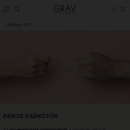
Termékek
(27)
PÁROS KARKÖTŐK
Az
a pároknak készült
összetartozást szimbolizálják