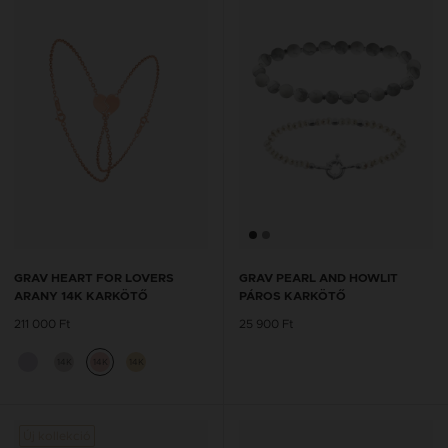
GRAV HEART FOR LOVERS
GRAV PEARL AND HOWLIT
ARANY 14K KARKÖTŐ
PÁROS KARKÖTŐ
211 000 Ft
25 900 Ft
14K
14K
14K
Új kollekció
Új kol