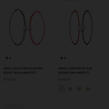
GRAV LOCK FOR COUPLES
GRAV LOVE EZÜST 925
EZÜST 925 KARKÖTŐ
SZERELEMKARKÖTŐ
15 900 Ft
19 900 Ft
14K
14K
14K
Új kollekció
Új kol