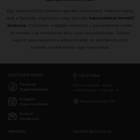
Egy páros karkötő tökéletes ajándék évfordulóra, Valentin-napra,
akár a Barátság világnapjára vagy bármely
kapcsolatokat ünneplő
. Diszkréten magában hordozza a kapcsolatotok erejét,
alkalomra
és minden nap emlékeztet arra, hogy összetartoztok. Válassz
egyedi páros karkötőt a kollekciónkból, és ajándékozz örök
emléket szerelmednek vagy barátodnak.
KÖZÖSSÉGI MÉDIA
ÜZLETEINK
Facebook
GRAV Handmade - Sopron
@gravhandmade
H-9400 Sopron, Várkerület 72.
Instagram
Magyarország / HU
@gravhandmade
Hírlevél
feliratkozás
GRAVRÓL
ÜGYFÉLSZOLGÁLAT