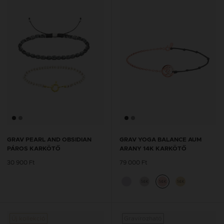
GRAV PEARL AND OBSIDIAN
GRAV YOGA BALANCE AUM
PÁROS KARKÖTŐ
ARANY 14K KARKÖTŐ
30 900 Ft
79 000 Ft
14K
14K
14K
Új kollekció
Gravírozható