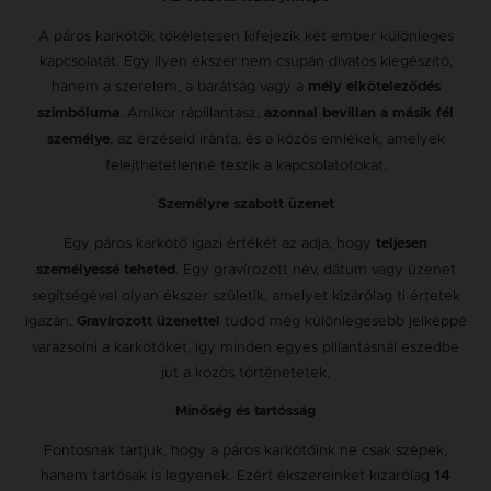
A páros karkötők tökéletesen kifejezik két ember különleges
kapcsolatát. Egy ilyen ékszer nem csupán divatos kiegészítő,
hanem a szerelem, a barátság vagy a
mély elköteleződés
. Amikor rápillantasz,
szimbóluma
azonnal bevillan a másik fél
, az érzéseid iránta, és a közös emlékek, amelyek
személye
felejthetetlenné teszik a kapcsolatotokat.
Személyre szabott üzenet
Egy páros karkötő igazi értékét az adja, hogy
teljesen
. Egy gravírozott név, dátum vagy üzenet
személyessé teheted
segítségével olyan ékszer születik, amelyet kizárólag ti értetek
igazán.
tudod még különlegesebb jelképpé
Gravírozott üzenettel
varázsolni a karkötőket, így minden egyes pillantásnál eszedbe
jut a közös történetetek.
Minőség és tartósság
Fontosnak tartjuk, hogy a páros karkötőink ne csak szépek,
hanem tartósak is legyenek. Ezért ékszereinket kizárólag
14