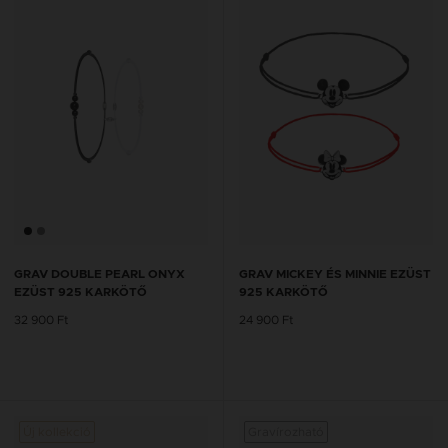
GRAV DOUBLE PEARL ONYX
GRAV MICKEY ÉS MINNIE EZÜST
EZÜST 925 KARKÖTŐ
925 KARKÖTŐ
32 900 Ft
24 900 Ft
Új kollekció
Gravírozható
Új kol