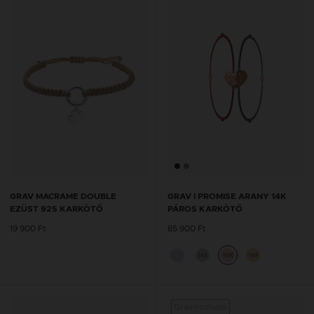
GRAV MACRAME DOUBLE
GRAV I PROMISE ARANY 14K
EZÜST 925 KARKÖTŐ
PÁROS KARKÖTŐ
19 900 Ft
85 900 Ft
14K
14K
14K
Gravírozható