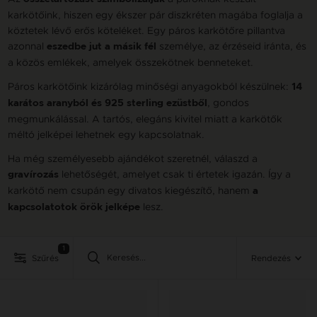
karkötőink, hiszen egy ékszer pár diszkréten magába foglalja a
köztetek lévő erős köteléket. Egy páros karkötőre pillantva
azonnal
személye, az érzéseid iránta, és
eszedbe jut a másik fél
a közös emlékek, amelyek összekötnek benneteket.
Páros karkötőink kizárólag minőségi anyagokból készülnek:
14
, gondos
karátos aranyból és 925 sterling ezüstből
megmunkálással. A tartós, elegáns kivitel miatt a karkötők
méltó jelképei lehetnek egy kapcsolatnak.
Ha még személyesebb ajándékot szeretnél, válaszd a
lehetőségét, amelyet csak ti értetek igazán. Így a
gravírozás
karkötő nem csupán egy divatos kiegészítő, hanem
a
lesz.
kapcsolatotok örök jelképe
1
Szűrés
Rendezés