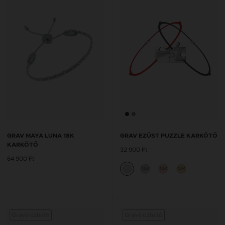
GRAV MAYA LUNA 18K
GRAV EZÜST PUZZLE KARKÖTŐ
KARKÖTŐ
32 900 Ft
64 900 Ft
14K
14K
14K
Gravírozható
Gravírozható
Graví