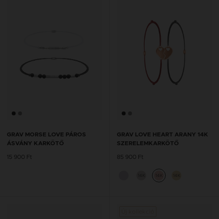
GRAV MORSE LOVE PÁROS
GRAV LOVE HEART ARANY 14K
ÁSVÁNY KARKÖTŐ
SZERELEMKARKÖTŐ
15 900 Ft
85 900 Ft
14K
14K
14K
Új kollekció