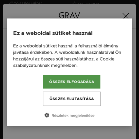
KÖZÖSSÉGI MÉDIA
ÜZLETEINK
Facebook
GRAV Handmade - Sopron
@gravhandmade
H-9400 Sopron, Várkerület 72.
Instagram
Magyarország / HU
Ez a weboldal sütiket használ
@gravhandmade
Hírlevél
Ez a weboldal sütiket használ a felhasználói élmény
feliratkozás
Magyarország / HU
javítása érdekében. A weboldalunk használatával Ön
hozzájárul az összes süti használatához, a Cookie
GRAVRÓL
ÜGYFÉLSZOLGÁLAT
Österreich / AT
szabályzatunknak megfelelően.
Bővebben
Újdonságok
info@grav.hu
England / EN
minden hétköznap 9-16
Rólunk
ÖSSZES ELFOGADÁSA
+36 30 433 9374
România / RO
Kapcsolat
Česká republika / CZ
ÖSSZES ELUTASÍTÁSA
TUDÁSBÁZIS
TERVEZŐ
Slovensko / SK
Arany, amit nem tudtál róla
Részletek megjelenítése
Karkötő tervező
Slovenija / SI
Ezüst, amit nem tudtál róla
Nyaklánc tervező
Mit érdemes az ékszer
Bokalánc tervező
készítésről tudnod?