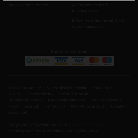
Neves karlánc tervező
A Drágakövek mitől
különlegesek?
Ékszer vásárlás, karbantartás,
tippek - tanácsok
Fizetési lehetőségek
A vásárlás menete
Szerződési feltételeink
Adatvédelmi
elveink
Fizetési módok
Szállítási módok
Ügyfélszolgálatunk
Garanciális feltételek
Panaszbejelentes
Modellt Keresünk
Témakörök
Karkötő csoportok
Bokalánc
csoportok
Copyright © GRAV Handmade - Kézzel készült ékszerek.
Minden jog fentartva. Website and design by
Voov