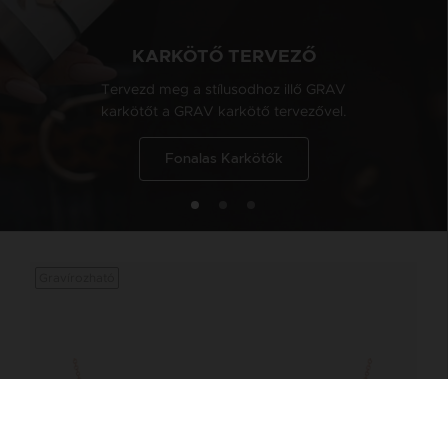
KARKÖTŐ TERVEZŐ
Tervezd meg a stílusodhoz illő GRAV
karkötőt a GRAV karkötő tervezővel.
Fonalas Karkötők
Gravírozható