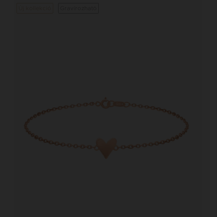
Új kollekció
Gravírozható