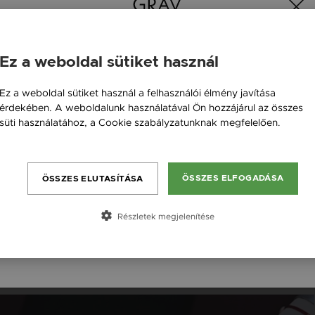
Ez a weboldal sütiket használ
Magyarország / HU
Ez a weboldal sütiket használ a felhasználói élmény javítása
érdekében. A weboldalunk használatával Ön hozzájárul az összes
Österreich / AT
süti használatához, a Cookie szabályzatunknak megfelelően.
England / EN
Bővebben
România / RO
ÖSSZES ELFOGADÁSA
ÖSSZES ELUTASÍTÁSA
Česká republika / CZ
GRAV GYÖKÉR CSAKRA ARANY 14K KARKÖTŐ
Slovensko / SK
Részletek megjelenítése
118 000 Ft
Slovenija / SI
14K
14K
14K