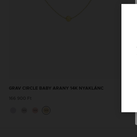
GRAV CIRCLE BABY ARANY 14K NYAKLÁNC
166 900 Ft
14K
14K
14K