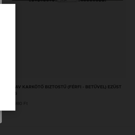
GRAV KARKÖTŐ BIZTOSTŰ (FÉRFI - BETŰVEL) EZÜST
925
12 980 Ft