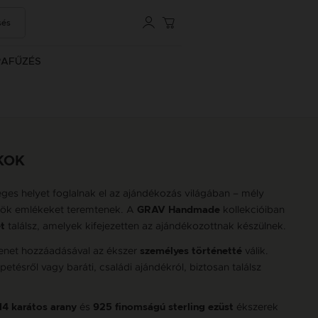
sés
RAFŰZÉS
KOK
ges helyet foglalnak el az ajándékozás világában – mély
örök emlékeket teremtenek. A
kollekcióiban
GRAV Handmade
találsz, amelyek kifejezetten az ajándékozottnak készülnek.
t
enet hozzáadásával az ékszer
válik.
személyes történetté
tésről vagy baráti, családi ajándékról, biztosan találsz
és
ékszerek
14 karátos arany
925 finomságú sterling ezüst