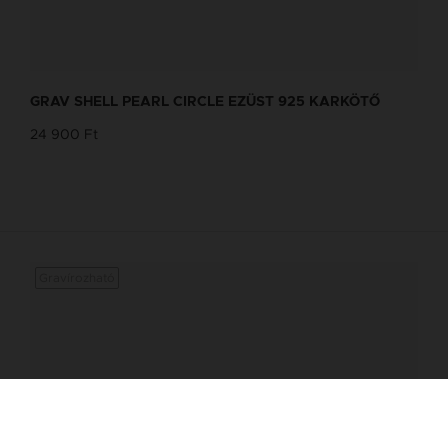
BOKALÁNC TERVEZŐ
Tervezd meg a stílusodhoz illő GRAV
GRAV SHELL PEARL CIRCLE EZÜST 925 KARKÖTŐ
karkötőt a GRAV karkötő tervezővel.
24 900 Ft
Fonalas Bokaláncok
Gravírozható