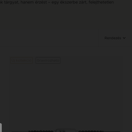
 tárgyat, hanem érzést – egy ékszerbe zárt, felejthetetlen
Rendezés
Új kollekció
Gravírozható