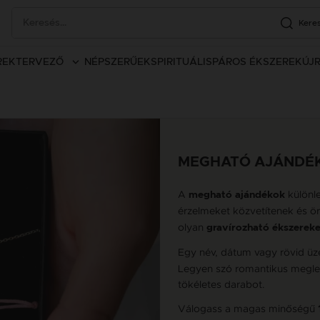
Kere
REK
TERVEZŐ
NÉPSZERŰEK
SPIRITUÁLIS
PÁROS ÉKSZEREK
ÚJ
MEGHATÓ AJÁNDÉ
A
különle
megható ajándékok
érzelmeket közvetítenek és 
olyan
gravírozható ékszereke
Egy név, dátum vagy rövid üz
Legyen szó romantikus meglepe
tökéletes darabot.
Válogass a magas minőségű