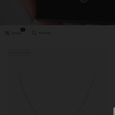
5
Szűrés
Gravírozható