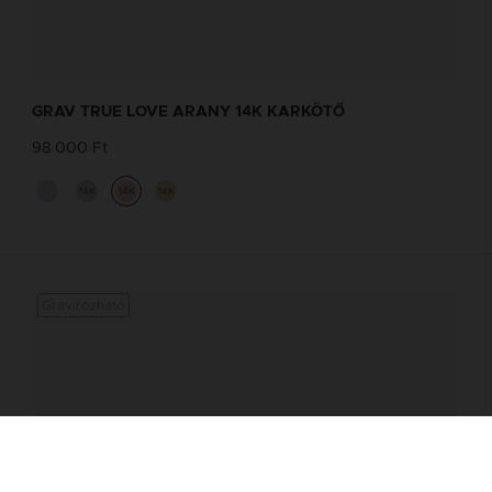
NEVES NYAKLÁNC TERVEZŐ
Tervezd meg a stílusodhoz illő GRAV
GRAV TRUE LOVE ARANY 14K KARKÖTŐ
karkötőt a GRAV karkötő tervezővel.
98 000 Ft
Neves Nyakláncok
14K
14K
14K
Gravírozható