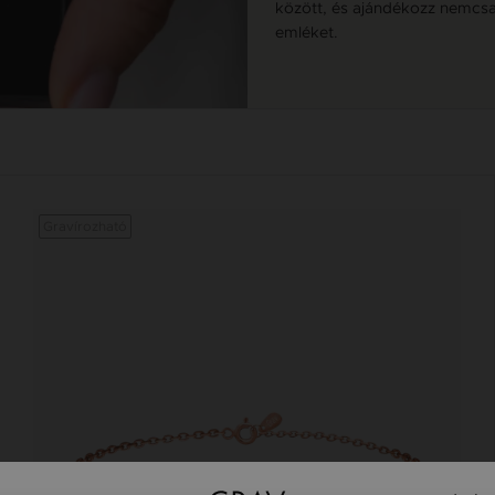
között, és ajándékozz nemcsak
emléket.
Gravírozható