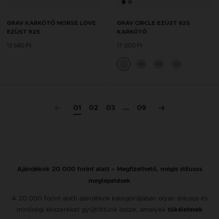
GRAV KARKÖTŐ MORSE LOVE
GRAV CIRCLE EZÜST 925
EZÜST 925
KARKÖTŐ
13 580 Ft
17 000 Ft
14K
14K
14K
01
02
03
...
09
Ajándékok 20 000 forint alatt – Megfizethető, mégis stílusos
meglepetések
A 20 000 forint alatti ajándékok kategóriájában olyan stílusos és
minőségi ékszereket gyűjtöttünk össze, amelyek
tökéletesek