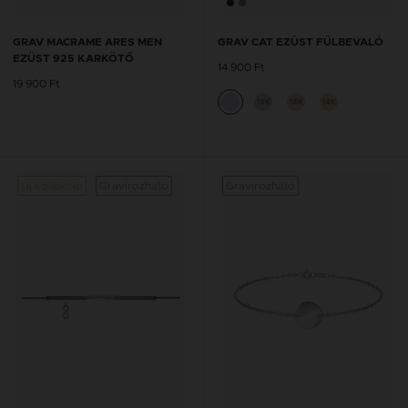
GRAV MACRAME ARES MEN
GRAV CAT EZÜST FÜLBEVALÓ
EZÜST 925 KARKÖTŐ
14 900 Ft
19 900 Ft
14K
14K
14K
Új kollekció
Gravírozható
Gravírozható