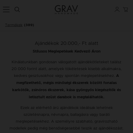
Termékek
(389)
Ajándékok 20.000,- Ft alatt
Stílusos Meglepetések Kedvező Áron
Kínálatunkban gondosan válogatott ajándékötleteket találsz
20 000 forint alatt, amelyek tökéletesek kisebb alkalmakra,
kedves gesztusokhoz vagy spontán meglepetésekhez.
A
megfizethető, mégis minőségi ékszerek között fonalas
karkötők, zsinóros ékszerek, kása gyöngyös kiegészítők és
letisztult ezüst darabok is megtalálhatók.
Ezek az elérhető árú ajándékok ideálisak lehetnek
születésnapra, névnapra, ballagásra vagy baráti
meglepetésekhez. A személyre szabható, gravírozható
modellek pedig még bensőségesebbé teszik az ajándékozást.