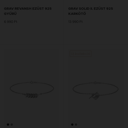
GRAV REVANSH EZÜST 925
GRAV SOLID II. EZÜST 925
GYŰRŰ
KARKÖTŐ
6 990 Ft
13 990 Ft
Új kollekció