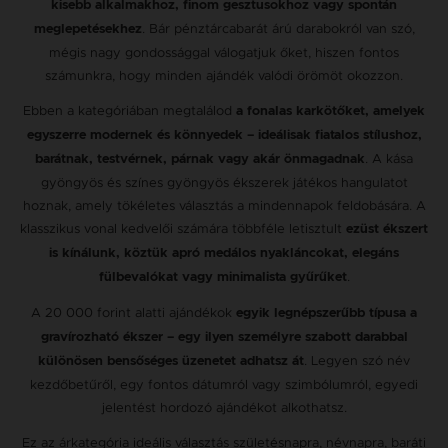
kisebb alkalmakhoz, finom gesztusokhoz vagy spontán
. Bár pénztárcabarát árú darabokról van szó,
meglepetésekhez
mégis nagy gondossággal válogatjuk őket, hiszen fontos
számunkra, hogy minden ajándék valódi örömöt okozzon.
Ebben a kategóriában megtalálod
a fonalas karkötőket, amelyek
egyszerre modernek és könnyedek – ideálisak fiatalos stílushoz,
. A kása
barátnak, testvérnek, párnak vagy akár önmagadnak
gyöngyös és színes gyöngyös ékszerek játékos hangulatot
hoznak, amely tökéletes választás a mindennapok feldobására. A
klasszikus vonal kedvelői számára többféle letisztult
ezüst ékszert
is kínálunk, köztük apró medálos nyakláncokat, elegáns
.
fülbevalókat vagy minimalista gyűrűket
A 20 000 forint alatti ajándékok
egyik legnépszerűbb típusa a
gravírozható ékszer – egy ilyen személyre szabott darabbal
. Legyen szó név
különösen bensőséges üzenetet adhatsz át
kezdőbetűről, egy fontos dátumról vagy szimbólumról, egyedi
jelentést hordozó ajándékot alkothatsz.
Ez az árkategória ideális választás születésnapra, névnapra, baráti