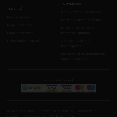
TUDÁSBÁZIS
TERVEZŐ
Arany, amit nem tudtál róla
Karkötő tervező
Ezüst, amit nem tudtál róla
Nyaklánc tervező
Mit érdemes az ékszer
Bokalánc tervező
készítésről tudnod?
Neves karlánc tervező
A Drágakövek mitől
különlegesek?
Ékszer vásárlás, karbantartás,
tippek - tanácsok
Fizetési lehetőségek
A vásárlás menete
Szerződési feltételeink
Adatvédelmi
elveink
Fizetési módok
Szállítási módok