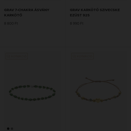
GRAV 7-CHAKRA ÁSVÁNY
GRAV KARKÖTŐ SZIVECSKE
KARKÖTŐ
EZÜST 925
8 800 Ft
8 990 Ft
Új kollekció
Új kollekció
Új kol