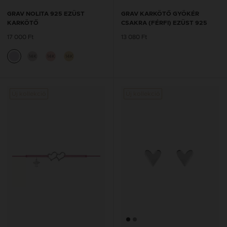
GRAV NOLITA 925 EZÜST
GRAV KARKÖTŐ GYÖKÉR
KARKÖTŐ
CSAKRA (FÉRFI) EZÜST 925
17 000 Ft
13 080 Ft
14K
14K
14K
Új kollekció
Új kollekció