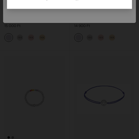
Slovenija / SI
GRAV MIAMI EZÜST 925
GRAV SUN EZÜST 925
KARKÖTŐ
FÜLBEVALÓ
15 000 Ft
14 900 Ft
14K
14K
14K
14K
14K
14K