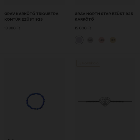
GRAV KARKÖTŐ TRIQUETRA
GRAV NORTH STAR EZÜST 925
KONTÚR EZÜST 925
KARKÖTŐ
13 980 Ft
15 000 Ft
14K
14K
14K
Új kollekció