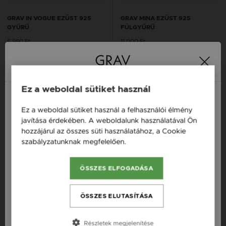
GRAV IN VOGUE EZÜST 925
GRAV MINA EZÜST 925
GYŰRŰ
FÜLGYŰRŰ
6 990 Ft
11 000 Ft
14K
14K
14K
Ez a weboldal sütiket használ
Ez a weboldal sütiket használ a felhasználói élmény
Magyarország / HU
javítása érdekében. A weboldalunk használatával Ön
hozzájárul az összes süti használatához, a Cookie
Österreich / AT
szabályzatunknak megfelelően.
Bővebben
England / EN
ÖSSZES ELFOGADÁSA
România / RO
Česká republika / CZ
ÖSSZES ELUTASÍTÁSA
Slovensko / SK
Részletek megjelenítése