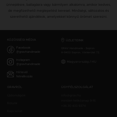
ünneplésre, ballagásra vagy bármilyen alkalomra, amikor kedves,
de megfizethető meglepetést keresel. Minőségi, változatos és
szerethető ajándékok, amelyekkel könnyű örömet szerezni.
KÖZÖSSÉGI MÉDIA
ÜZLETEINK
Facebook
GRAV Handmade - Sopron
@gravhandmade
H-9400 Sopron, Várkerület 72.
Instagram
Magyarország / HU
@gravhandmade
Hírlevél
feliratkozás
GRAVRÓL
ÜGYFÉLSZOLGÁLAT
Újdonságok
info@grav.hu
minden hétköznap 9-16
Rólunk
+36 30 433 9374
Kapcsolat