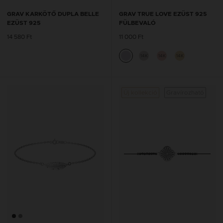
GRAV KARKÖTŐ DUPLA BELLE
GRAV TRUE LOVE EZÜST 925
EZÜST 925
FÜLBEVALÓ
14 580 Ft
11 000 Ft
14K
14K
14K
Új kollekció
Gravírozható