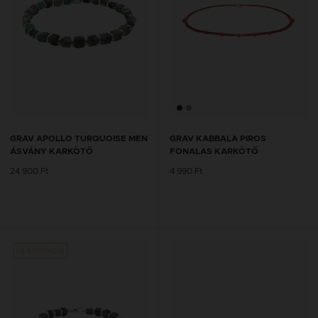
GRAV APOLLO TURQUOISE MEN
GRAV KABBALA PIROS
ÁSVÁNY KARKÖTŐ
FONALAS KARKÖTŐ
24 900 Ft
4 990 Ft
Új kollekció