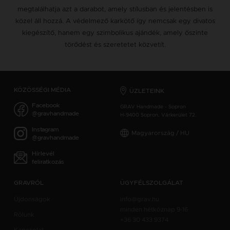
megtalálhatja azt a darabot, amely stílusban és jelentésben is
közel áll hozzá. A védelmező karkötő így nemcsak egy divatos
kiegészítő, hanem egy szimbolikus ajándék, amely őszinte
törődést és szeretetet közvetít.
KÖZÖSSÉGI MÉDIA
ÜZLETEINK
Facebook
GRAV Handmade - Sopron
@gravhandmade
H-9400 Sopron, Várkerület 72.
Instagram
Magyarország / HU
@gravhandmade
Hírlevél
feliratkozás
GRAVRÓL
ÜGYFÉLSZOLGÁLAT
Újdonságok
info@grav.hu
minden hétköznap 9-16
Rólunk
+36 30 433 9374