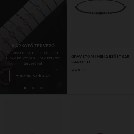
KARKÖTŐ TERVEZŐ
BOKALÁNC TERVEZŐ
Tervezd meg a stílusodhoz illő
Tervezd meg a stílusodhoz illő
GRAV STORM MEN 2 EZÜST 925
GRAV karkötőt a GRAV karkötő
GRAV karkötőt a GRAV karkötő
KARKÖTŐ
tervezővel.
tervezővel.
9 900 Ft
Fonalas Karkötők
Fonalas Bokaláncok