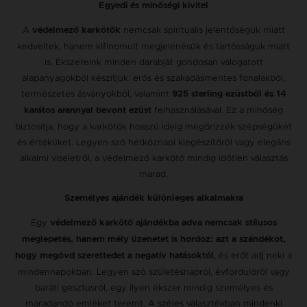
Egyedi és minőségi kivitel
A
nemcsak spirituális jelentőségük miatt
védelmező karkötők
kedveltek, hanem kifinomult megjelenésük és tartósságuk miatt
is. Ékszereink minden darabját gondosan válogatott
alapanyagokból készítjük: erős és szakadásmentes fonalakból,
természetes ásványokból, valamint
925 sterling ezüstből és 14
felhasználásával. Ez a minőség
karátos arannyal bevont ezüst
biztosítja, hogy a karkötők hosszú ideig megőrizzék szépségüket
és értéküket. Legyen szó hétköznapi kiegészítőről vagy elegáns
alkalmi viseletről, a védelmező karkötő mindig időtlen választás
marad.
Személyes ajándék különleges alkalmakra
Egy
védelmező karkötő ajándékba adva nemcsak stílusos
meglepetés, hanem mély üzenetet is hordoz: azt a szándékot,
, és erőt adj neki a
hogy megóvd szerettedet a negatív hatásoktól
mindennapokban. Legyen szó születésnapról, évfordulóról vagy
baráti gesztusról, egy ilyen ékszer mindig személyes és
maradandó emléket teremt. A széles választékban mindenki