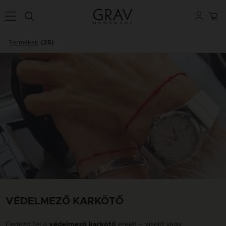
Termékek
(25)
VÉDELMEZŐ KARKÖTŐ
Fedezd fel a
erejét – viseld vagy
védelmező karkötő