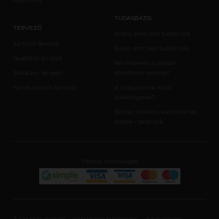
Kapcsolat
TUDÁSBÁZIS
TERVEZŐ
Arany, amit nem tudtál róla
Karkötő tervező
Ezüst, amit nem tudtál róla
Nyaklánc tervező
Mit érdemes az ékszer
Bokalánc tervező
készítésről tudnod?
Neves karlánc tervező
A Drágakövek mitől
különlegesek?
Ékszer vásárlás, karbantartás,
tippek - tanácsok
Fizetési lehetőségek