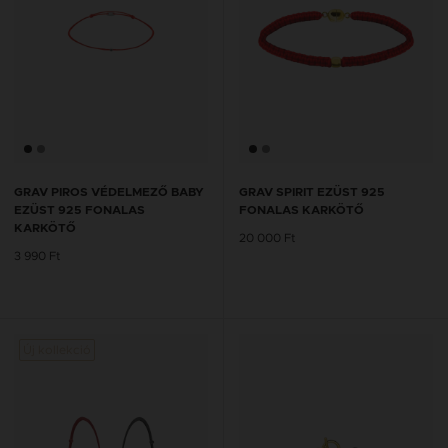
GRAV PIROS VÉDELMEZŐ BABY
GRAV SPIRIT EZÜST 925
EZÜST 925 FONALAS
FONALAS KARKÖTŐ
KARKÖTŐ
20 000 Ft
3 990 Ft
Új kollekció
Új kol