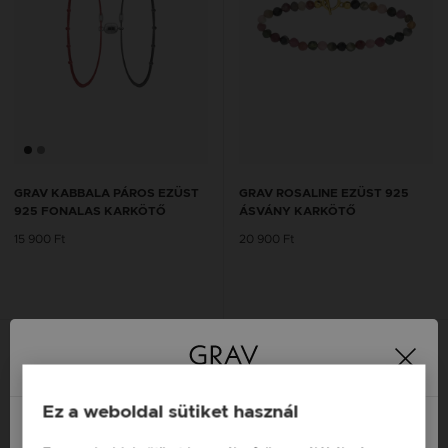
GRAV KABBALA PÁROS EZÜST
GRAV ROSALINE EZÜST 925
925 FONALAS KARKÖTŐ
ÁSVÁNY KARKÖTŐ
15 900 Ft
20 900 Ft
Ez a weboldal sütiket használ