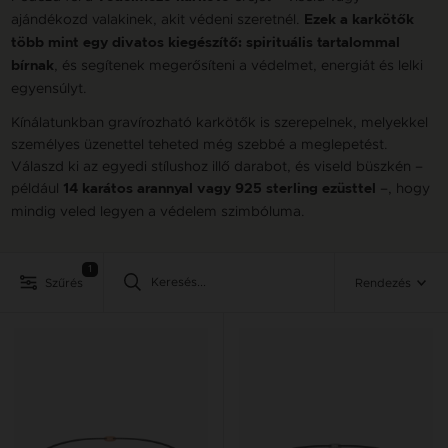
ajándékozd valakinek, akit védeni szeretnél.
Ezek a karkötők
több mint egy divatos kiegészítő: spirituális tartalommal
, és segítenek megerősíteni a védelmet, energiát és lelki
bírnak
egyensúlyt.
Kínálatunkban gravírozható karkötők is szerepelnek, melyekkel
személyes üzenettel teheted még szebbé a meglepetést.
Válaszd ki az egyedi stílushoz illő darabot, és viseld büszkén –
például
–, hogy
14 karátos arannyal vagy 925 sterling ezüsttel
mindig veled legyen a védelem szimbóluma.
1
Szűrés
Rendezés