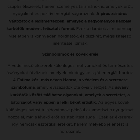
csupán ékszerek, hanem személyes talizmánok is, amelyek erőt,
nyugalmat és pozitív energiát sugároznak.
A piros zsinóros
változatok a legismertebbek, amelyek a hagyományos kabbala
Ezek a darabok a mindennapi
karkötők modern, letisztult formái.
viseletben is könnyedén hordhatók, és diszkrét, mégis kifejező
jelentéssel bírnak.
Szimbólumok és kövek ereje
A védelmező ékszerek különleges motívumokat és természetes
ásványokat ötvöznek, amelyek mindegyike saját energiát hordoz.
A
Fatima kéz, más néven Hamsa, a védelem és a szerencse
, amely évszázadok óta óvja viselőjét. Az
szimbóluma
ásvány
karkötők között találhatsz olyanokat, amelyek a szeretetet, a
. Az egyes kövek
bátorságot vagy éppen a lelki békét erősítik
különleges hatást tulajdonítanak: például az ametiszt a nyugalmat
hozza el, míg a lávakő erőt és stabilitást sugall. Ezek az ékszerek
így nemcsak esztétikai értéket, hanem mélyebb jelentést is
hordoznak.