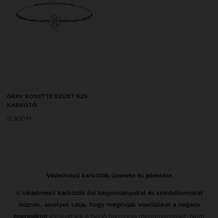
GRAV ROSETTE EZÜST 925
KARKÖTŐ
12 900 Ft
Védelmező karkötők üzenete és jelentése
A
védelmező karkötők ősi hagyományokat és szimbólumokat
őriznek, amelyek célja, hogy megóvják viselőjüket a negatív
és segítsék a belső harmónia megteremtését. Nem
energiáktól