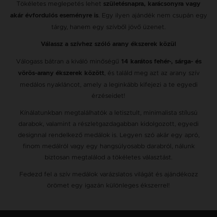
Tökéletes meglepetés lehet
születésnapra, karácsonyra vagy
. Egy ilyen ajándék nem csupán egy
akár évfordulós eseményre is
tárgy, hanem egy szívből jövő üzenet.
Válassz a szívhez szóló arany ékszerek közül
Válogass bátran a kiváló minőségű
14 karátos fehér-, sárga- és
, és találd meg azt az arany szív
vörös-arany ékszerek között
medálos nyakláncot, amely a leginkább kifejezi a te egyedi
érzéseidet!
Kínálatunkban megtalálhatók a letisztult, minimalista stílusú
darabok, valamint a részletgazdagabban kidolgozott, egyedi
designnal rendelkező medálok is. Legyen szó akár egy apró,
finom medálról vagy egy hangsúlyosabb darabról, nálunk
biztosan megtalálod a tökéletes választást.
Fedezd fel a szív medálok varázslatos világát és ajándékozz
örömet egy igazán különleges ékszerrel!