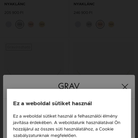
NYAKLÁNC
NYAKLÁNC
205 900 Ft
246 900 Ft
14K
14K
14K
14K
14K
14K
Gravírozható
Graví
Ez a weboldal sütiket használ
Ez a weboldal sütiket használ a felhasználói élmény
Magyarország / HU
javítása érdekében. A weboldalunk használatával Ön
hozzájárul az összes süti használatához, a Cookie
Österreich / AT
szabályzatunknak megfelelően.
Bővebben
GRAV FREYA ARANY 14K
GRAV ROUGE ARANY 14K