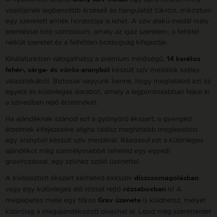
viselőjének legbensőbb érzéseit és hangulatát tükrözi, miközben
egy szeretett emlék hordozója is lehet. A szív alakú medál mély
jelentéssel bíró szimbólum, amely az igaz szerelem, a feltétel
nélküli szeretet és a felhőtlen boldogság kifejezője.
Kínálatunkban válogathatsz a prémium minőségű,
14 karátos
készült szív medálok széles
fehér-, sárga- és vörös-aranyból
választékából. Biztosak vagyunk benne, hogy megtalálod azt az
egyedi és különleges darabot, amely a legpontosabban fejezi ki
a szívedben rejlő érzelmeket.
Ha ajándéknak szánod ezt a gyönyörű ékszert, a gyengéd
érzelmek kifejezésére aligha találsz meghittebb meglepetést
egy aranyból készült szív medálnál. Ráadásul ezt a különleges
ajándékot még személyesebbé teheted egy egyedi
gravírozással, egy szívhez szóló üzenettel.
A kiválasztott ékszert kérheted exkluzív
díszcsomagolásban
vagy egy különleges élő rózsát rejtő
is! A
rózsaboxban
meglepetés mellé egy titkos
is küldhetsz, melyet
Grav üzenete
kizárólag a megajándékozott olvashat el. Lepd meg szeretteidet