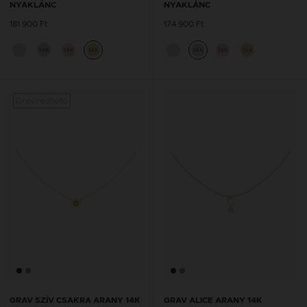
NYAKLÁNC
NYAKLÁNC
181 900 Ft
174 900 Ft
14K
14K
14K
14K
14K
14K
Gravírozható
Graví
GRAV SZÍV CSAKRA ARANY 14K
GRAV ALICE ARANY 14K