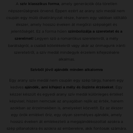
A
, amely generációk óta töretlen
szív klasszikus forma
népszerűségnek örvend. Éppen ezért az arany szív medál nem
csupán egy múló divatirányzat része, hanem egy valóban időtálló
ékszer, amely hosszú éveken át megőrzi szépségét és
jelentőségét. Ez a forma hűen
szimbolizálja a szeretetet és a
Legyen szó a romantikus szerelemről, a mély
szerelmet!
barátságról, a családi kötelékekről vagy akár az önmagunk iránti
szeretetről, a szív medál mindegyik érzelem kifejezésére
alkalmas.
Szívből jövő ajándék minden alkalomra
Egy arany szív medál nem csupán egy szép tárgy, hanem egy
kedves
. Egy
ajándék, ami kifejezi a mély és őszinte érzéseket
kézzel készült és egyedi arany szív medál különleges értéket
képvisel, hiszen nemcsak az anyagában rejlik az érték, hanem
azokban az érzelmekben is, amelyeket közvetít. Ez az ékszer
egy örök emléket őriz, egy olyan személyes ajándék, amely
hosszú éveken át emlékezteti a megajándékozottat azokra a
szép pillanatokra és azokra az emberekre, akik fontosak számára.