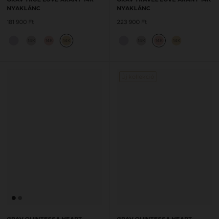
NYAKLÁNC
NYAKLÁNC
181 900 Ft
223 900 Ft
14K
14K
14K
14K
14K
14K
Új kollekció
GRAV QUINTESSA HEART
GRAV QUINTESSA HEART