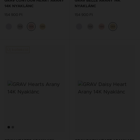
GRAV CONTOUR HEART ARANY
GRAV BELLE ARANY 14K
14K NYAKLÁNC
NYAKLÁNC
154 900 Ft
154 900 Ft
14K
14K
14K
14K
14K
14K
Új kollekció
Új kol