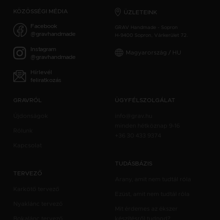
KÖZÖSSÉGI MÉDIA
ÜZLETEINK
Facebook
GRAV Handmade - Sopron
@gravhandmade
H-9400 Sopron, Várkerület 72.
Instagram
Magyarország / HU
@gravhandmade
Hírlevél
feliratkozás
GRAVRÓL
ÜGYFÉLSZOLGÁLAT
Újdonságok
info@grav.hu
minden hétköznap 9-16
Rólunk
+36 30 433 9374
Kapcsolat
TUDÁSBÁZIS
TERVEZŐ
Arany, amit nem tudtál róla
Karkötő tervező
Ezüst, amit nem tudtál róla
Nyaklánc tervező
Mit érdemes az ékszer
Bokalánc tervező
készítésről tudnod?