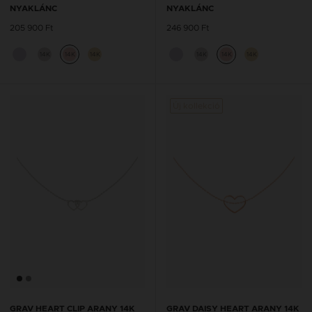
NYAKLÁNC
NYAKLÁNC
205 900 Ft
246 900 Ft
14K
14K
14K
14K
14K
14K
Új kollekció
GRAV HEART CLIP ARANY 14K
GRAV DAISY HEART ARANY 14K