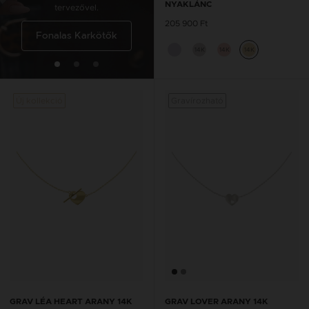
NYAKLÁNC
tervezővel.
tervezővel.
205 900 Ft
Fonalas Karkötők
Fonalas Bokaláncok
14K
14K
14K
Új kollekció
Gravírozható
GRAV LÉA HEART ARANY 14K
GRAV LOVER ARANY 14K