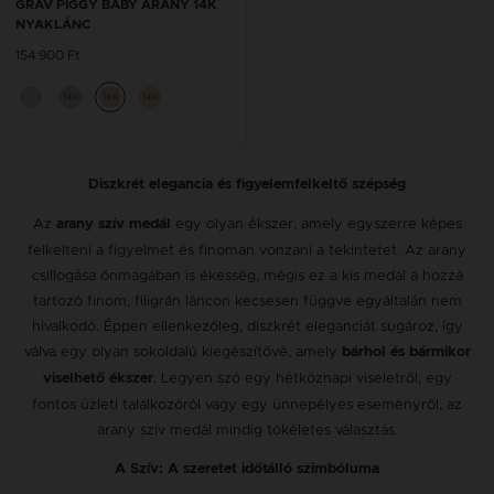
GRAV PIGGY BABY ARANY 14K
NYAKLÁNC
154 900 Ft
14K
14K
14K
Diszkrét elegancia és figyelemfelkeltő szépség
Az
egy olyan ékszer, amely egyszerre képes
arany szív medál
felkelteni a figyelmet és finoman vonzani a tekintetet. Az arany
csillogása önmagában is ékesség, mégis ez a kis medál a hozzá
tartozó finom, filigrán láncon kecsesen függve egyáltalán nem
hivalkodó. Éppen ellenkezőleg, diszkrét eleganciát sugároz, így
válva egy olyan sokoldalú kiegészítővé, amely
bárhol és bármikor
. Legyen szó egy hétköznapi viseletről, egy
viselhető ékszer
fontos üzleti találkozóról vagy egy ünnepélyes eseményről, az
arany szív medál mindig tökéletes választás.
A Szív: A szeretet időtálló szimbóluma