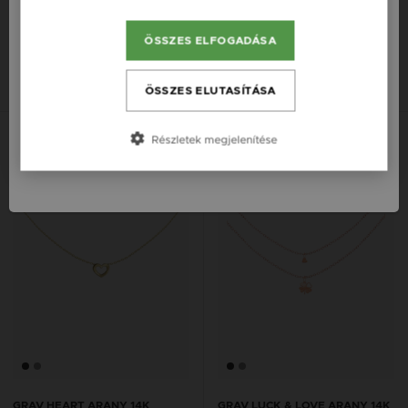
England / EN
NYAKLÁNC
NYAKLÁNC
205 900 Ft
181 900 Ft
ÖSSZES ELFOGADÁSA
România / RO
14K
14K
14K
14K
14K
14K
Česká republika / CZ
ÖSSZES ELUTASÍTÁSA
Slovensko / SK
Részletek megjelenítése
Slovenija / SI
GRAV HEART ARANY 14K
GRAV LUCK & LOVE ARANY 14K