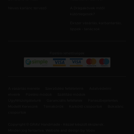
Neves karlánc tervező
A Drágakövek mitől
különlegesek?
Ékszer vásárlás, karbantartás,
tippek - tanácsok
Fizetési lehetőségek
A vásárlás menete
Szerződési feltételeink
Adatvédelmi
elveink
Fizetési módok
Szállítási módok
Ügyfélszolgálatunk
Garanciális feltételek
Panaszbejelentes
Modellt Keresünk
Témakörök
Karkötő csoportok
Bokalánc
csoportok
Copyright © GRAV Handmade - Kézzel készült ékszerek.
Minden jog fentartva. Website and design by
Voov