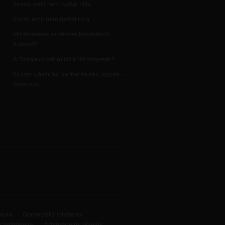
Arany, amit nem tudtál róla
Ezüst, amit nem tudtál róla
Mit érdemes az ékszer készítésről
tudnod?
A Drágakövek mitől különlegesek?
Ékszer vásárlás, karbantartás, tippek -
tanácsok
atunk
Garanciális feltételek
 feltételeink
Adatvédelmi elveink