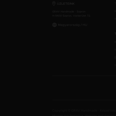
ÜZLETEINK
GRAV Handmade - Sopron
H-9400 Sopron, Várkerület 72.
Magyarország / HU
Copyright © GRAV Handmade - Kézzel kész
Minden jog fentartva. Website and design