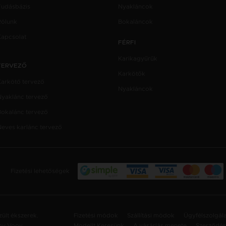
Tudásbázis
Nyakláncok
Rólunk
Bokaláncok
Kapcsolat
FÉRFI
Karikagyűrűk
TERVEZŐ
Karkötők
Karkötő tervező
Nyakláncok
Nyaklánc tervező
Bokalánc tervező
Neves karlánc tervező
Fizetési lehetőségek
ült ékszerek.
Fizetési módok
Szállítási módok
Ügyfélszolgál
 by
Voov
Modellt Keresünk
A vásárlás menete
Szerződési