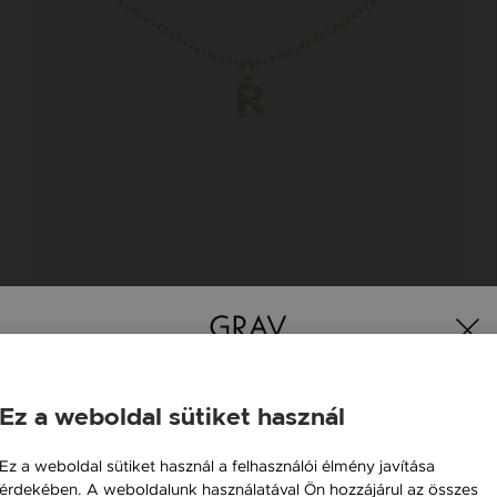
GRAV LETTER ÉLISE ARANY 14K NYAKLÁNC
205 900 Ft
Ez a weboldal sütiket használ
Magyarország / HU
Ez a weboldal sütiket használ a felhasználói élmény javítása
érdekében. A weboldalunk használatával Ön hozzájárul az összes
Österreich / AT