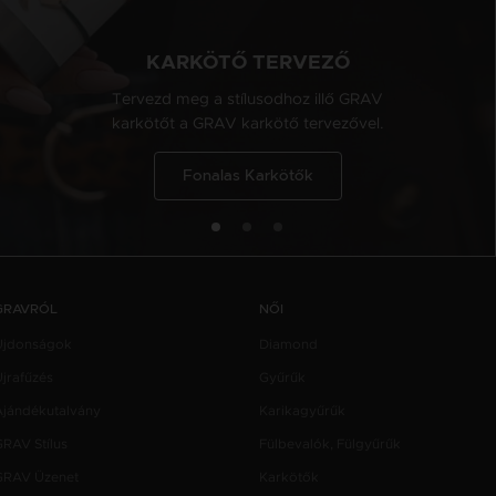
KARKÖTŐ TERVEZŐ
Tervezd meg a stílusodhoz illő GRAV
karkötőt a GRAV karkötő tervezővel.
Fonalas Karkötők
GRAVRÓL
NŐI
Újdonságok
Diamond
jrafűzés
Gyűrűk
Ajándékutalvány
Karikagyűrűk
GRAV Stílus
Fülbevalók, Fülgyűrűk
GRAV Üzenet
Karkötők