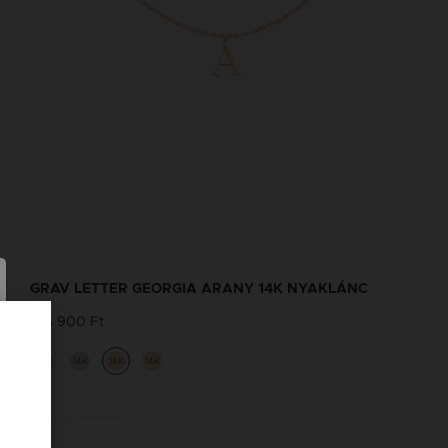
GRAV LETTER GEORGIA ARANY 14K NYAKLÁNC
166 900 Ft
14K
14K
14K