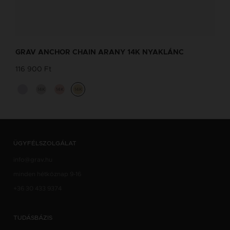
BOKALÁNC TERVEZŐ
Tervezd meg a stílusodhoz illő GRAV
GRAV ANCHOR CHAIN ARANY 14K NYAKLÁNC
karkötőt a GRAV karkötő tervezővel.
116 900 Ft
Fonalas Bokaláncok
14K
14K
14K
ÜGYFÉLSZOLGÁLAT
info@grav.hu
minden hétköznap 9-16
+36 30 433 9374
TUDÁSBÁZIS