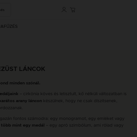
sés
RAFŰZÉS
EZÜST LÁNCOK
ond minden szónál.
– cirkónia köves és letisztult, kő nélküli változatban is
edáljaink
készülnek, hogy ne csak díszítsenek,
karátos arany láncon
rdozzanak.
y igazán fontos számodra: egy monogramot, egy emléket vagy
– egy apró szimbólum, ami rólad vagy
y több mint egy medál
.