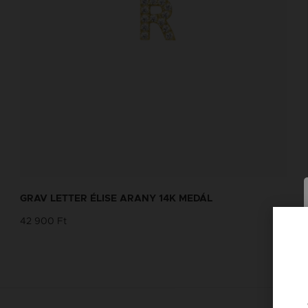
GRAV LETTER ÉLISE ARANY 14K MEDÁL
42 900 Ft