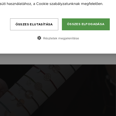
süti használatához, a Cookie szabályzatunknak megfelelően.
England / EN
Bővebben
România / RO
ÖSSZES ELFOGADÁSA
ÖSSZES ELUTASÍTÁSA
Česká republika / CZ
Slovensko / SK
Részletek megjelenítése
Slovenija / SI