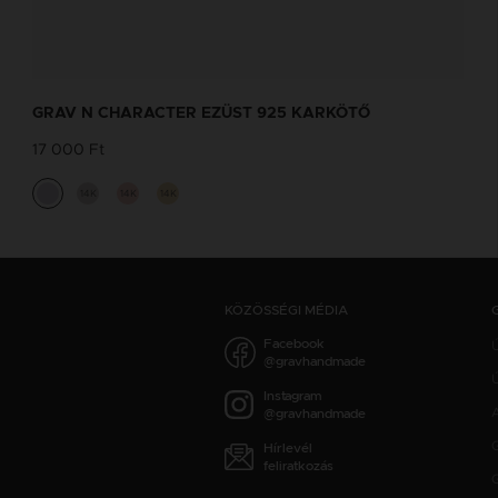
NEVES NYAKLÁNC TERVEZŐ
Tervezd meg a stílusodhoz illő GRAV
GRAV N CHARACTER EZÜST 925 KARKÖTŐ
karkötőt a GRAV karkötő tervezővel.
17 000 Ft
Neves Nyakláncok
14K
14K
14K
KÖZÖSSÉGI MÉDIA
Facebook
@gravhandmade
Ú
Instagram
@gravhandmade
Hírlevél
feliratkozás