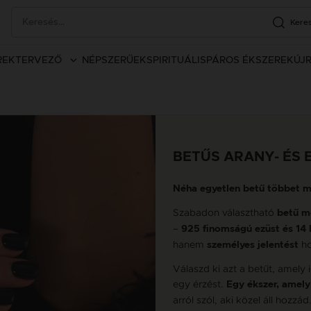
Kere
REK
TERVEZŐ
NÉPSZERŰEK
SPIRITUÁLIS
PÁROS ÉKSZEREK
ÚJ
BETŰS ARANY- ÉS 
Néha egyetlen betű többet m
Szabadon választható
betű m
–
925 finomságú ezüst és 14 
hanem
ho
személyes jelentést
Válaszd ki azt a betűt, amel
egy érzést.
Egy ékszer, amel
arról szól, aki közel áll hozzád