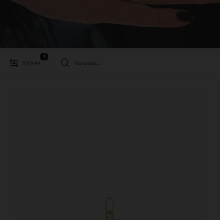
1
Szűrés