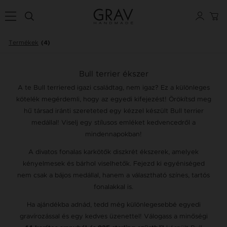
Termékek
(4)
Bull terrier ékszer
A te Bull terriered igazi családtag, nem igaz? Ez a különleges
kötelék megérdemli, hogy az egyedi kifejezést! Örökítsd meg
hű társad iránti szereteted egy kézzel készült Bull terrier
medállal! Viselj egy stílusos emléket kedvencedről a
mindennapokban!
A divatos fonalas karkötők diszkrét ékszerek, amelyek
kényelmesek és bárhol viselhetők. Fejezd ki egyéniséged
nem csak a bájos medállal, hanem a választható színes, tartós
fonalakkal is.
Ha ajándékba adnád, tedd még különlegesebbé egyedi
gravírozással és egy kedves üzenettel! Válogass a minőségi