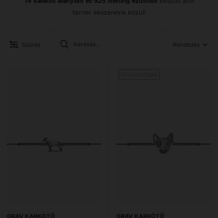
készült Bull
14 karátos aranyból és 925 sterling ezüstből
terrier ékszereink közül!
Szűrés
Rendezés
Gravírozható
GRAV KARKÖTŐ
GRAV KARKÖTŐ