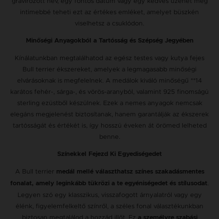
gravírozott név, egy fontos dátum vagy egy kedves üzenet még
intimebbé teheti ezt az értékes emléket, amelyet büszkén
viselhetsz a csuklódon.
Minőségi Anyagokból a Tartósság és Szépség Jegyében
Kínálatunkban megtalálhatod az egész testes vagy kutya fejes
Bull terrier ékszereket, amelyek a legmagasabb minőségi
elvárásoknak is megfelelnek. A medálok kiváló minőségű **14
karátos fehér-, sárga-, és vörös-aranyból, valamint 925 finomságú
sterling ezüstből készülnek. Ezek a nemes anyagok nemcsak
elegáns megjelenést biztosítanak, hanem garantálják az ékszerek
tartósságát és értékét is, így hosszú éveken át örömed lelheted
benne.
Színekkel Fejezd Ki Egyediségedet
A Bull terrier
medál mellé választhatsz színes szakadásmentes
.
fonalat, amely leginkább tükrözi a te egyéniségedet és stílusodat
Legyen szó egy klasszikus, visszafogott árnyalatról vagy egy
élénk, figyelemfelkeltő színről, a széles fonal választékunkban
biztosan megtalálod a hozzád illőt. Ez
a személyre szabási