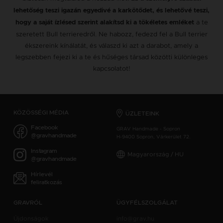
lehetőség teszi igazán egyedivé a karkötődet, és lehetővé teszi,
a te
hogy a saját ízlésed szerint alakítsd ki a tökéletes emléket
szeretett Bull terrieredről. Ne habozz, fedezd fel a Bull terrier
ékszereink kínálatát, és válaszd ki azt a darabot, amely a
legszebben fejezi ki a te és hűséges társad közötti különleges
kapcsolatot!
KÖZÖSSÉGI MÉDIA
ÜZLETEINK
Facebook
GRAV Handmade - Sopron
@gravhandmade
H-9400 Sopron, Várkerület 72.
Instagram
Magyarország / HU
@gravhandmade
Hírlevél
feliratkozás
GRAVRÓL
ÜGYFÉLSZOLGÁLAT
Újdonságok
info@grav.hu