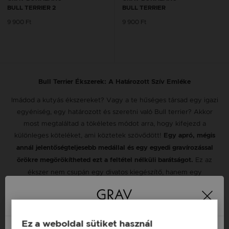
BULL TERRIER 2
BULL TERRIER
9 900 Ft
9 900 Ft
Bull Terrier Ékszerek: A Határozott Szív Emléke
Imádod a kutyás ékszereket? Vagy a te hűséges társad egy igazi
egyéniség, egy határozott és szeretni való Bull terrier? Akkor
most megtaláltad a tökéletes módot arra, hogy kifejezd a
különleges köteléket, ami köztetek szövődött!
Egy apró, mégis
annál jelentőségteljesebb medállal és egy egyedi gravírozással
Ez az
örökre megörökítheted ezt a feltétel nélküli barátságot.
ékszer nem csupán egy divatos kiegészítő, hanem egy
személyes üzenet is, amely a te bátor és hűséges Bull terriered
iránti szeretetedet hirdeti.
Kényelmes és Praktikus Karkötők a Mindennapokra
Ez a weboldal sütiket használ