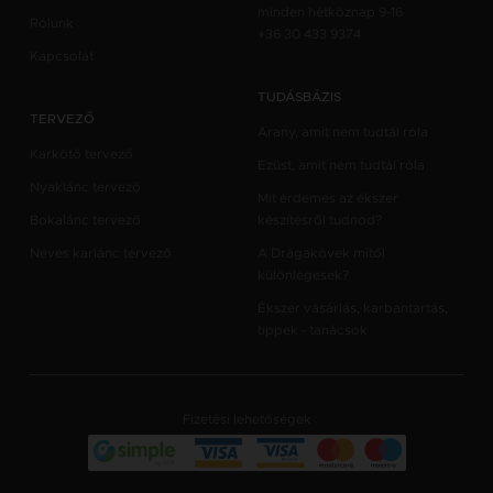
minden hétköznap 9-16
Rólunk
+36 30 433 9374
Kapcsolat
TUDÁSBÁZIS
TERVEZŐ
Arany, amit nem tudtál róla
Karkötő tervező
Ezüst, amit nem tudtál róla
Nyaklánc tervező
Mit érdemes az ékszer
Bokalánc tervező
készítésről tudnod?
Neves karlánc tervező
A Drágakövek mitől
különlegesek?
Ékszer vásárlás, karbantartás,
tippek - tanácsok
Fizetési lehetőségek