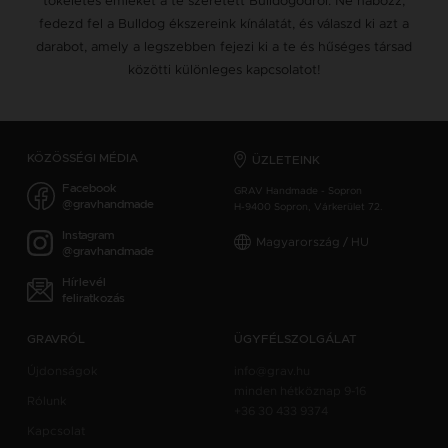
tökéletes emléket a te szeretett Bulldogodról. Ne habozz,
fedezd fel a Bulldog ékszereink kínálatát, és válaszd ki azt a
darabot, amely a legszebben fejezi ki a te és hűséges társad
közötti különleges kapcsolatot!
KÖZÖSSÉGI MÉDIA
ÜZLETEINK
Facebook
GRAV Handmade - Sopron
@gravhandmade
H-9400 Sopron, Várkerület 72.
Instagram
Magyarország / HU
@gravhandmade
Hírlevél
feliratkozás
GRAVRÓL
ÜGYFÉLSZOLGÁLAT
Újdonságok
info@grav.hu
minden hétköznap 9-16
Rólunk
+36 30 433 9374
Kapcsolat