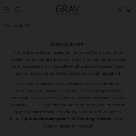
Termékek
(4)
Bulldog ékszer
A te Bulldogod igazi családtag, nem igaz? Ez a különleges
kötelék megérdemel egyedi emléket! Örökítsd meg hű társad
iránti szereteted egy kézzel készült Bulldog medállal! Viselj
egy stílusos emléket kedvencedről a mindennapokban!
A divatos fonalas karkötők diszkrét ékszerek, amelyek
kényelmesek és bárhol viselhetők. Fejezd ki egyéniséged
nem csak a bájos medállal, hanem a választható színes, tartós
fonalakkal is. Ha ajándékba adnád, tedd még különlegesebbé
egyedi gravírozással és egy kedves üzenettel! Válogass a
minőségi
készült
14 karátos aranyból és 925 sterling ezüstből
Bulldog ékszereink közül!