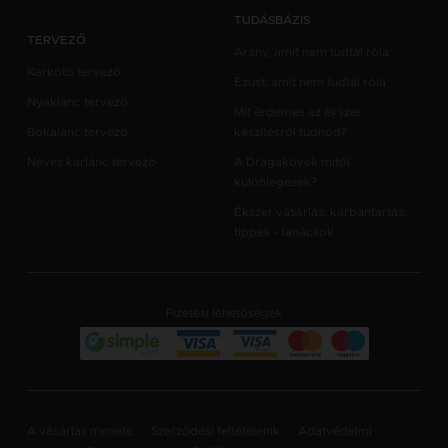
TUDÁSBÁZIS
TERVEZŐ
Arany, amit nem tudtál róla
Karkötő tervező
Ezüst, amit nem tudtál róla
Nyaklánc tervező
Mit érdemes az ékszer
Bokalánc tervező
készítésről tudnod?
Neves karlánc tervező
A Drágakövek mitől
különlegesek?
Ékszer vásárlás, karbantartás,
tippek - tanácsok
Fizetési lehetőségek
A vásárlás menete
Szerződési feltételeink
Adatvédelmi