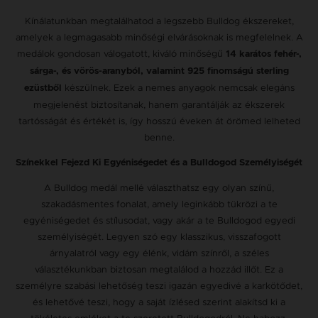
Kínálatunkban megtalálhatod a legszebb Bulldog ékszereket,
amelyek a legmagasabb minőségi elvárásoknak is megfelelnek. A
medálok gondosan válogatott, kiváló minőségű
14 karátos fehér-,
sárga-, és vörös-aranyból, valamint 925 finomságú sterling
készülnek. Ezek a nemes anyagok nemcsak elegáns
ezüstből
megjelenést biztosítanak, hanem garantálják az ékszerek
tartósságát és értékét is, így hosszú éveken át örömed lelheted
benne.
Színekkel Fejezd Ki Egyéniségedet és a Bulldogod Személyiségét
A Bulldog medál mellé választhatsz egy olyan színű,
szakadásmentes fonalat, amely leginkább tükrözi a te
egyéniségedet és stílusodat, vagy akár a te Bulldogod egyedi
személyiségét. Legyen szó egy klasszikus, visszafogott
árnyalatról vagy egy élénk, vidám színről, a széles
választékunkban biztosan megtalálod a hozzád illőt. Ez a
személyre szabási lehetőség teszi igazán egyedivé a karkötődet,
és lehetővé teszi, hogy a saját ízlésed szerint alakítsd ki a