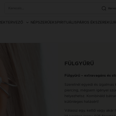
Kere
REK
TERVEZŐ
NÉPSZERŰEK
SPIRITUÁLIS
PÁROS ÉKSZEREK
ÚJ
FÜLGYŰRŰ
Fülgyűrű – extravagáns és st
Szeretnél egyedi és izgalmas k
piercing, mégsem igényel szúrá
helyezhetsz. Kombináld bátran
különleges hatásért!
Válassz egy, kettő vagy akár 
14 karátos arany, 925 finomsá