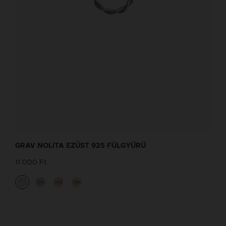
GRAV NOLITA EZÜST 925 FÜLGYŰRŰ
11 000 Ft
14K
14K
14K