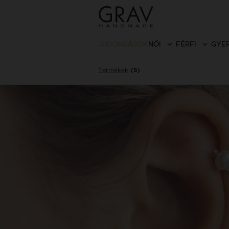
ÚJDONSÁGOK
NŐI
FÉRFI
GYE
Termékek
(5)