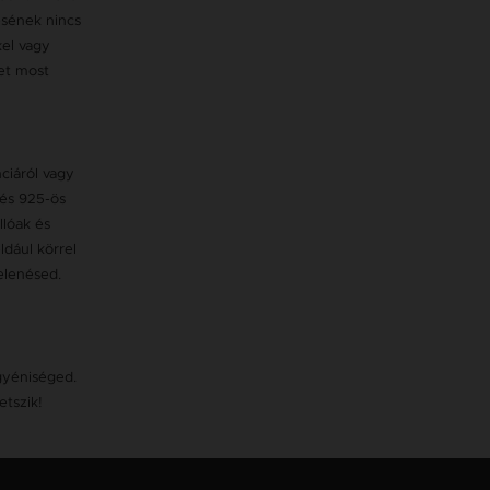
lésének nincs
kel vagy
let most
ciáról vagy
 és 925-ös
llóak és
ldául körrel
elenésed.
gyéniséged.
etszik!