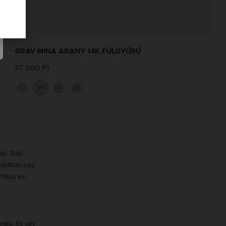
BOKALÁNC TERVEZŐ
Tervezd meg a stílusodhoz illő GRAV
GRAV MINA ARANY 14K FÜLGYŰRŰ
karkötőt a GRAV karkötő tervezővel.
57 000 Ft
Fonalas Bokaláncok
14K
14K
14K
sz. Első
alójában egy
tikus és
edik. Ez azt