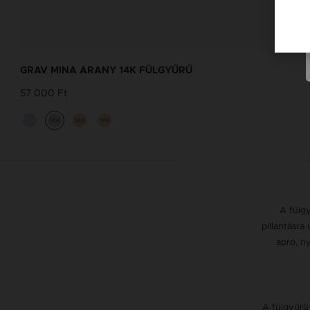
NEVES NYAKLÁNC TERVEZŐ
Tervezd meg a stílusodhoz illő GRAV
GRAV MINA ARANY 14K FÜLGYŰRŰ
karkötőt a GRAV karkötő tervezővel.
57 000 Ft
Neves Nyakláncok
14K
14K
14K
A fülgy
pillantásra
apró, n
A fülgyűrű 