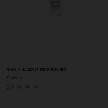
GRAV MINA EZÜST 925 FÜLGYŰRŰ
11 000 Ft
14K
14K
14K