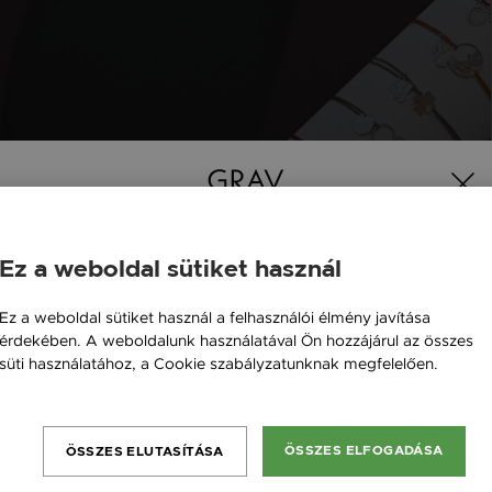
Ez a weboldal sütiket használ
Magyarország / HU
Ez a weboldal sütiket használ a felhasználói élmény javítása
érdekében. A weboldalunk használatával Ön hozzájárul az összes
Österreich / AT
süti használatához, a Cookie szabályzatunknak megfelelően.
England / EN
Bővebben
România / RO
ÖSSZES ELFOGADÁSA
ÖSSZES ELUTASÍTÁSA
Česká republika / CZ