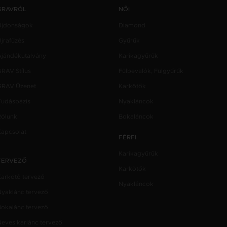
GRAVRÓL
NŐI
Újdonságok
Diamond
jrafűzés
Gyűrűk
Ajándékutalvány
Karikagyűrűk
GRAV Stílus
Fülbevalók, Fülgyűrűk
GRAV Üzenet
Karkötők
Tudásbázis
Nyakláncok
Rólunk
Bokaláncok
Kapcsolat
FÉRFI
Karikagyűrűk
TERVEZŐ
Karkötők
Karkötő tervező
Nyakláncok
Nyaklánc tervező
Bokalánc tervező
Neves karlánc tervező