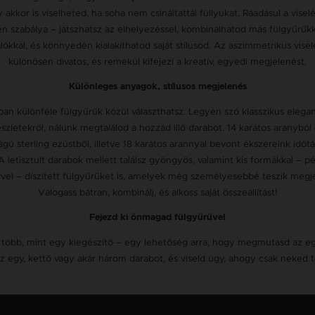
y akkor is viselheted, ha soha nem csináltattál füllyukat. Ráadásul a vise
n szabálya – játszhatsz az elhelyezéssel, kombinálhatod más fülgyűrűk
lókkal, és könnyedén kialakíthatod saját stílusod. Az aszimmetrikus vise
különösen divatos, és remekül kifejezi a kreatív, egyedi megjelenést.
Különleges anyagok, stílusos megjelenés
ban különféle fülgyűrűk közül választhatsz. Legyen szó klasszikus elegan
szletekről, nálunk megtalálod a hozzád illő darabot. 14 karátos aranyból
gú sterling ezüstből, illetve 18 karátos arannyal bevont ékszereink időtá
 A letisztult darabok mellett találsz gyöngyös, valamint kis formákkal – pé
vvel – díszített fülgyűrűket is, amelyek még személyesebbé teszik megj
Válogass bátran, kombinálj, és alkoss saját összeállítást!
Fejezd ki önmagad fülgyűrűvel
 több, mint egy kiegészítő – egy lehetőség arra, hogy megmutasd az e
z egy, kettő vagy akár három darabot, és viseld úgy, ahogy csak neked t