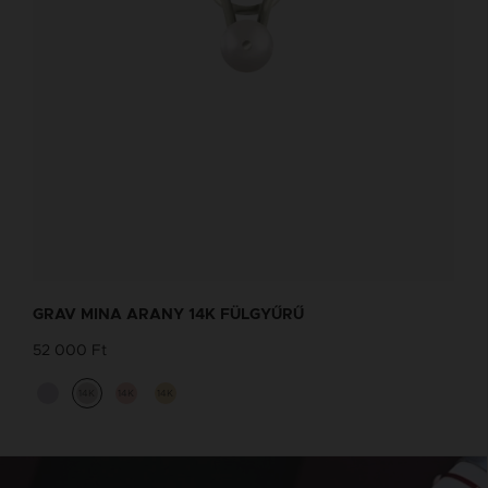
GRAV MINA ARANY 14K FÜLGYŰRŰ
52 000 Ft
14K
14K
14K