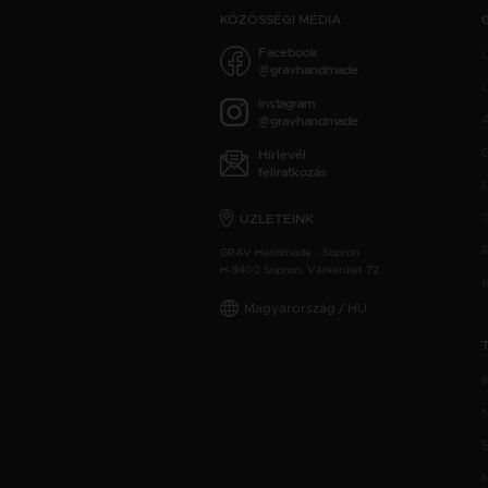
KÖZÖSSÉGI MÉDIA
Facebook
@gravhandmade
Ú
Instagram
@gravhandmade
Hírlevél
feliratkozás
ÜZLETEINK
GRAV Handmade - Sopron
H-9400 Sopron, Várkerület 72.
Magyarország / HU