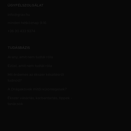
ÜGYFÉLSZOLGÁLAT
info@grav.hu
minden hétköznap 9-16
+36 30 433 9374
TUDÁSBÁZIS
Arany, amit nem tudtál róla
Ezüst, amit nem tudtál róla
Mit érdemes az ékszer készítésről
tudnod?
A Drágakövek mitől különlegesek?
Ékszer vásárlás, karbantartás, tippek -
tanácsok