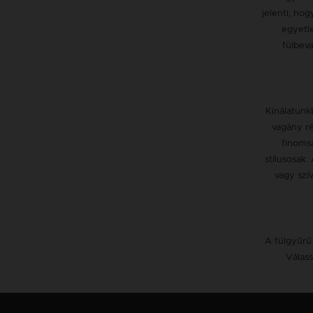
jelenti, hog
egyetle
fülbeva
Kínálatunk
vagány ré
finomsá
stílusosak.
vagy szí
A fülgyűrű
Válass