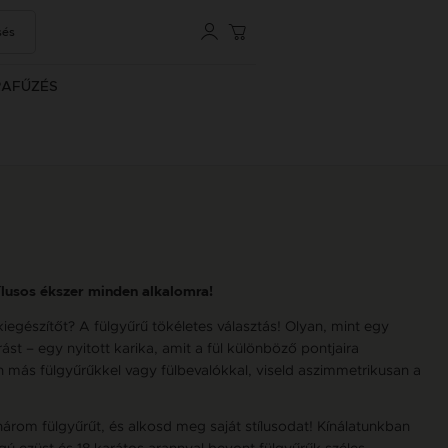
sés
RAFŰZÉS
ílusos ékszer minden alkalomra!
iegészítőt? A fülgyűrű tökéletes választás! Olyan, mint egy
st – egy nyitott karika, amit a fül különböző pontjaira
 más fülgyűrűkkel vagy fülbevalókkal, viseld aszimmetrikusan a
három fülgyűrűt, és alkosd meg saját stílusodat! Kínálatunkban
gú ezüst és 18 karátos arannyal bevont fülgyűrűk széles