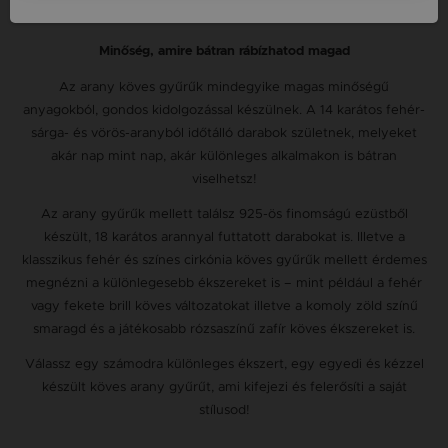
emlékezetes.
Minőség, amire bátran rábízhatod magad
Az arany köves gyűrűk mindegyike magas minőségű
anyagokból, gondos kidolgozással készülnek. A 14 karátos fehér-
sárga- és vörös-aranyból időtálló darabok születnek, melyeket
akár nap mint nap, akár különleges alkalmakon is bátran
viselhetsz!
Az arany gyűrűk mellett találsz 925-ös finomságú ezüstből
készült, 18 karátos arannyal futtatott darabokat is. Illetve a
klasszikus fehér és színes cirkónia köves gyűrűk mellett érdemes
megnézni a különlegesebb ékszereket is – mint például a fehér
vagy fekete brill köves változatokat illetve a komoly zöld színű
smaragd és a játékosabb rózsaszínű zafír köves ékszereket is.
Válassz egy számodra különleges ékszert, egy egyedi és kézzel
készült köves arany gyűrűt, ami kifejezi és felerősíti a saját
stílusod!