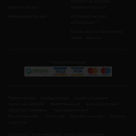
Mit érdemes az ékszer
Bokalánc tervező
készítésről tudnod?
Neves karlánc tervező
A Drágakövek mitől
különlegesek?
Ékszer vásárlás, karbantartás,
tippek - tanácsok
Fizetési lehetőségek
Fizetési módok
Szállítási módok
Ügyfélszolgálatunk
Garanciális feltételek
Modellt Keresünk
A vásárlás menete
Szerződési feltételeink
Adatvédelmi elveink
Panaszbejelentes
Témakörök
Karkötő csoportok
Bokalánc
csoportok
Copyright © GRAV Handmade - Kézzel készült ékszerek.