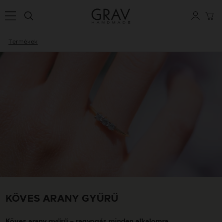
Termékek
KÖVES ARANY GYŰRŰ
Köves arany gyűrű – ragyogás minden alkalomra