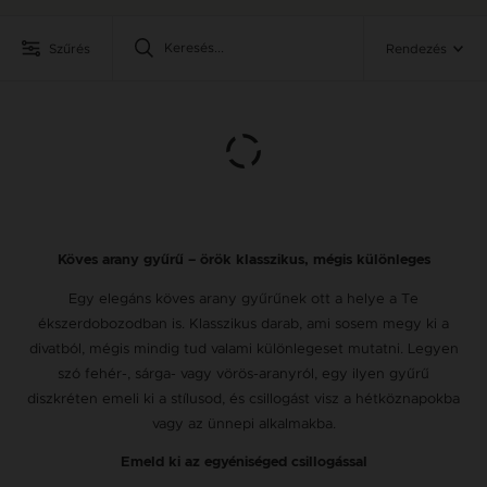
Szűrés
Rendezés
Köves arany gyűrű – örök klasszikus, mégis különleges
Egy elegáns köves arany gyűrűnek ott a helye a Te
ékszerdobozodban is. Klasszikus darab, ami sosem megy ki a
divatból, mégis mindig tud valami különlegeset mutatni. Legyen
szó fehér-, sárga- vagy vörös-aranyról, egy ilyen gyűrű
diszkréten emeli ki a stílusod, és csillogást visz a hétköznapokba
vagy az ünnepi alkalmakba.
Emeld ki az egyéniséged csillogással