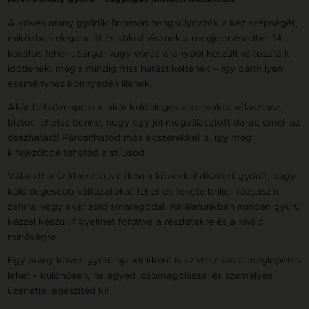
A köves arany gyűrűk finoman hangsúlyozzák a kéz szépségét,
miközben eleganciát és stílust visznek a megjelenésedbe. 14
karátos fehér-, sárga- vagy vörös-aranyból készült változataik
időtlenek, mégis mindig friss hatást keltenek – így bármilyen
eseményhez könnyedén illenek.
Akár hétköznapokra, akár különleges alkalmakra választasz,
biztos lehetsz benne, hogy egy jól megválasztott darab emeli az
összhatást! Párosíthatod más ékszerekkel is, így még
kifejezőbbé teheted a stílusod.
Választhatsz klasszikus cirkónia kövekkel díszített gyűrűt, vagy
különlegesebb változatokat fehér és fekete brillel, rózsaszín
zafírral vagy akár zöld smaragddal. Kínálatunkban minden gyűrű
kézzel készül, figyelmet fordítva a részletekre és a kiváló
minőségre.
Egy arany köves gyűrű ajándékként is szívhez szóló meglepetés
lehet – különösen, ha egyedi csomagolással és személyes
üzenettel egészíted ki!