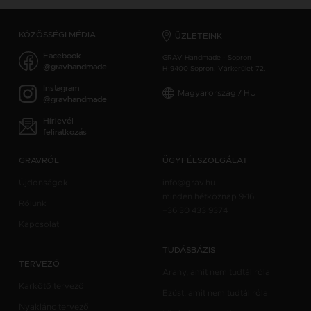
KÖZÖSSÉGI MÉDIA
ÜZLETEINK
Facebook
GRAV Handmade - Sopron
@gravhandmade
H-9400 Sopron, Várkerület 72.
Instagram
Magyarország / HU
@gravhandmade
Hírlevél
feliratkozás
GRAVRÓL
ÜGYFÉLSZOLGÁLAT
Újdonságok
info@grav.hu
minden hétköznap 9-16
Rólunk
+36 30 433 9374
Kapcsolat
TUDÁSBÁZIS
TERVEZŐ
Arany, amit nem tudtál róla
Karkötő tervező
Ezüst, amit nem tudtál róla
Nyaklánc tervező