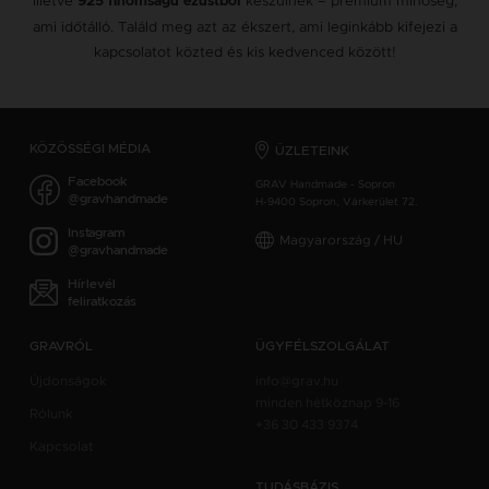
illetve
készülnek – prémium minőség,
925 finomságú ezüstből
ami időtálló. Találd meg azt az ékszert, ami leginkább kifejezi a
kapcsolatot közted és kis kedvenced között!
KÖZÖSSÉGI MÉDIA
ÜZLETEINK
Facebook
GRAV Handmade - Sopron
@gravhandmade
H-9400 Sopron, Várkerület 72.
Instagram
Magyarország / HU
@gravhandmade
Hírlevél
feliratkozás
GRAVRÓL
ÜGYFÉLSZOLGÁLAT
Újdonságok
info@grav.hu
minden hétköznap 9-16
Rólunk
+36 30 433 9374
Kapcsolat
TUDÁSBÁZIS