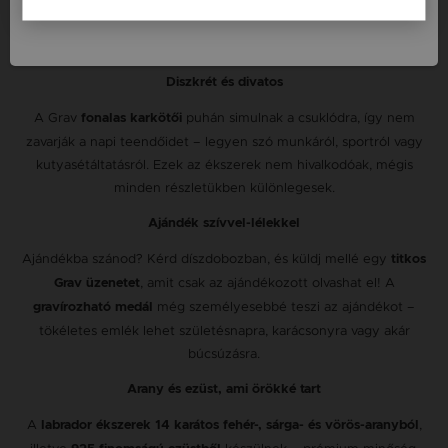
nemcsak tartósak, de az egyéniségedet is kifejezik. Így valóban a
stílusodhoz illő ékszered lehet, ami mindig veled van – akkor is,
ha kis kedvenced már csak az emlékeidben él.
Diszkrét és divatos
A Grav
puhán simulnak a csuklódra, így nem
fonalas karkötői
zavarják a napi teendőidet – legyen szó munkáról, sportról vagy
kutyasétáltatásról. Ezek az ékszerek nem hivalkodóak, mégis
minden részletükben különlegesek.
Ajándék szívvel-lélekkel
Ajándékba szánod? Kérd díszdobozban, és küldj mellé egy
titkos
, amit csak az ajándékozott olvashat el! A
Grav üzenetet
még személyesebbé teszi az ajándékot –
gravírozható medál
tökéletes emlék lehet születésnapra, karácsonyra vagy akár
búcsúzásra.
Arany és ezüst, ami örökké tart
A
,
labrador ékszerek 14 karátos fehér-, sárga- és vörös-aranyból