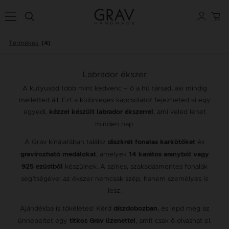
Termékek
(4)
Labrador ékszer
A kutyusod több mint kedvenc – ő a hű társad, aki mindig
melletted áll. Ezt a különleges kapcsolatot fejezheted ki egy
egyedi,
, ami veled lehet
kézzel készült labrador ékszerrel
minden nap.
A Grav kínálatában találsz
és
diszkrét fonalas karkötőket
, amelyek
gravírozható medálokat
14 karátos aranyból vagy
készülnek. A színes, szakadásmentes fonalak
925 ezüstből
segítségével az ékszer nemcsak szép, hanem személyes is
lesz.
Ajándékba is tökéletes! Kérd
, és lepd meg az
díszdobozban
ünnepeltet egy
, amit csak ő olvashat el.
titkos Grav üzenettel