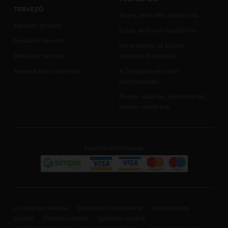
TERVEZŐ
Arany, amit nem tudtál róla
Karkötő tervező
Ezüst, amit nem tudtál róla
Nyaklánc tervező
Mit érdemes az ékszer
Bokalánc tervező
készítésről tudnod?
Neves karlánc tervező
A Drágakövek mitől
különlegesek?
Ékszer vásárlás, karbantartás,
tippek - tanácsok
Fizetési lehetőségek
A vásárlás menete
Szerződési feltételeink
Adatvédelmi
elveink
Fizetési módok
Szállítási módok