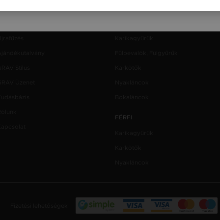
GRAVRÓL
NŐI
Újdonságok
Gyűrűk
jrafűzés
Karikagyűrűk
Ajándékutalvány
Fülbevalók, Fülgyűrűk
GRAV Stílus
Karkötők
GRAV Üzenet
Nyakláncok
Tudásbázis
Bokaláncok
Rólunk
FÉRFI
Kapcsolat
Karikagyűrűk
Karkötők
Nyakláncok
Fizetési lehetőségek