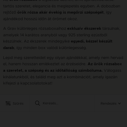
tartós szeretet, elegancia és meglepetés egyben. A dobozban
rejtőző
, így
örök rózsa akár évekig is megőrzi szépségét
ajándékod hosszú időn át örömet okoz.
A Grav különleges rózsaboxaihoz
társulnak,
exkluzív ékszerek
amelyek 14 karátos aranyból vagy 925 sterling ezüstből
készülnek. Az ékszerek mindegyike
egyedi, kézzel készült
, így minden box valódi különlegesség.
darab
Lepd meg szeretteidet egy olyan ajándékkal, amely nem hervad
el, hanem hosszan emlékeztet az érzéseidre.
Az örök rózsabox
Válogass
a szeretet, a szépség és az időtállóság szimbóluma.
kínálatunkból, és találd meg azt a kombinációt, amely igazán
kifejezi a kapcsolatotokat!
Szűrés
Rendezés