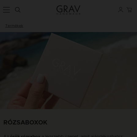
Termékek
RÓZSABOXOK
Az
a legszebb üzenet, amit ajándékozhatsz:
örök rózsabox