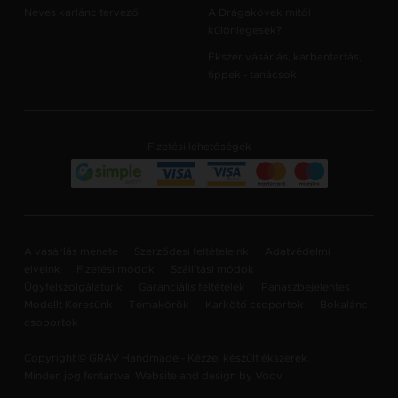
Neves karlánc tervező
A Drágakövek mitől
különlegesek?
Ékszer vásárlás, karbantartás,
tippek - tanácsok
Fizetési lehetőségek
A vásárlás menete
Szerződési feltételeink
Adatvédelmi
elveink
Fizetési módok
Szállítási módok
Ügyfélszolgálatunk
Garanciális feltételek
Panaszbejelentes
Modellt Keresünk
Témakörök
Karkötő csoportok
Bokalánc
csoportok
Copyright © GRAV Handmade - Kézzel készült ékszerek.
Minden jog fentartva. Website and design by
Voov