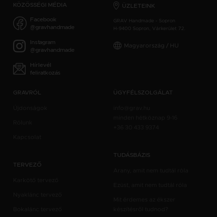
KÖZÖSSÉGI MÉDIA
ÜZLETEINK
Facebook
GRAV Handmade - Sopron
@gravhandmade
H-9400 Sopron, Várkerület 72.
Instagram
Magyarország / HU
@gravhandmade
Hírlevél
feliratkozás
GRAVRÓL
ÜGYFÉLSZOLGÁLAT
Újdonságok
info@grav.hu
minden hétköznap 9-16
Rólunk
+36 30 433 9374
Kapcsolat
TUDÁSBÁZIS
TERVEZŐ
Arany, amit nem tudtál róla
Karkötő tervező
Ezüst, amit nem tudtál róla
Nyaklánc tervező
Mit érdemes az ékszer
Bokalánc tervező
készítésről tudnod?