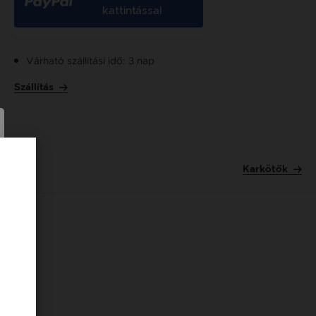
kattintással
Várható szállítási idő: 3 nap
Szállítás
Karkötők