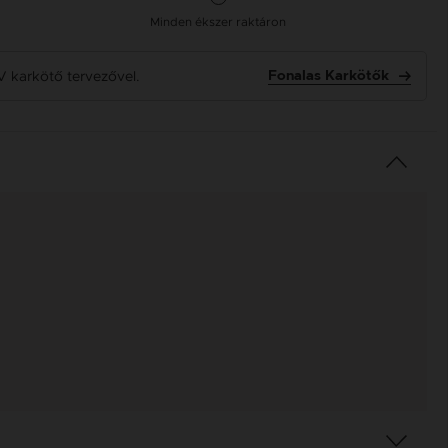
Minden ékszer raktáron
V karkötő tervezővel.
Fonalas Karkötők