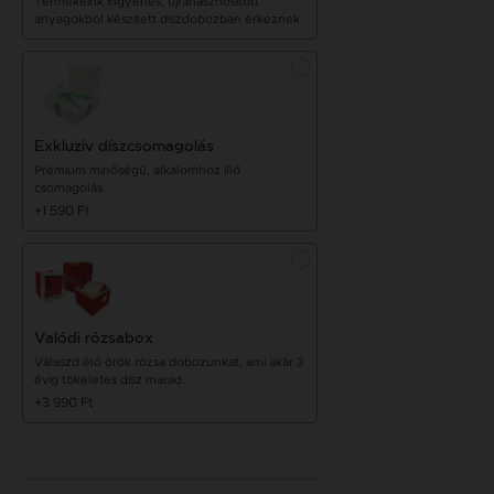
Termékeink ingyenes, újrahasznosított
anyagokból készített díszdobozban érkeznek
Exkluzív díszcsomagolás
Prémium minőségű, alkalomhoz illő
csomagolás.
+1 590 Ft
Valódi rózsabox
Válaszd élő örök rózsa dobozunkat, ami akár 3
évig tökéletes dísz marad.
+3 990 Ft