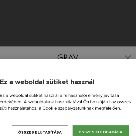
K
Ez a weboldal sütiket használ
Magyarország / HU
Ez a weboldal sütiket használ a felhasználói élmény javítása
érdekében. A weboldalunk használatával Ön hozzájárul az összes
Österreich / AT
süti használatához, a Cookie szabályzatunknak megfelelően.
England / EN
Bővebben
România / RO
ÖSSZES ELFOGADÁSA
ÖSSZES ELUTASÍTÁSA