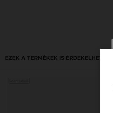
EZEK A TERMÉKEK IS ÉRDEKELHETNE
Gravírozható