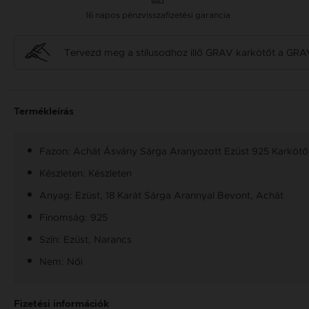
16 napos pénzvisszafizetési garancia
Tervezd meg a stílusodhoz illő GRAV karkötőt a GRA
Termékleírás
Fazon: Achát Ásvány Sárga Aranyozott Ezüst 925 Karkötő
Készleten: Készleten
Anyag: Ezüst, 18 Karát Sárga Arannyal Bevont, Achát
Finomság: 925
Szín: Ezüst, Narancs
Nem: Női
Fizetési információk