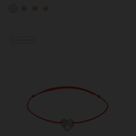
14K
14K
14K
Gravírozható