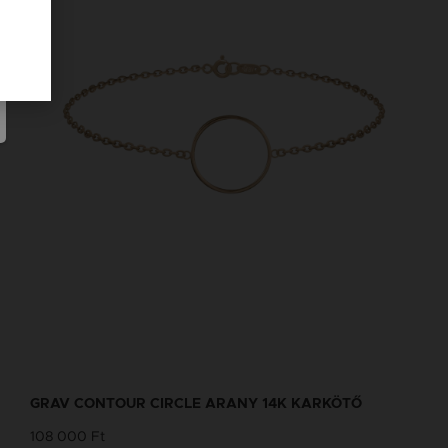
GRAV CONTOUR CIRCLE ARANY 14K KARKÖTŐ
108 000 Ft