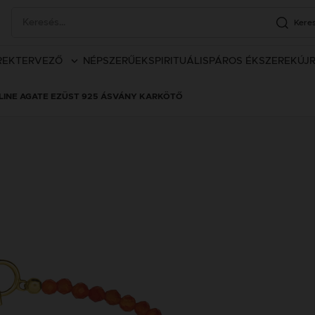
Kere
REK
TERVEZŐ
NÉPSZERŰEK
SPIRITUÁLIS
PÁROS ÉKSZEREK
ÚJ
LINE AGATE EZÜST 925 ÁSVÁNY KARKÖTŐ