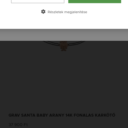
Česká republika / CZ
Slovensko / SK
Részletek megjelenítése
Slovenija / SI
GRAV SANTA BABY ARANY 14K FONALAS KARKÖTŐ
37 900 Ft