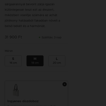
sárgaarannyal bevont zárja igazán
különlegessé teszi ezt az ékszert,
miközben viselője számára az achát
jótékony hatásaiból fakadóan növeli a
belső békét és a harmóniát.
31 900 Ft
Szállítás: 3 nap
Méret
S
M
L
16 cm
18 cm
20 cm
Ingyenes díszdoboz