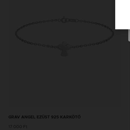
GRAV ANGEL EZÜST 925 KARKÖTŐ
17 000 Ft