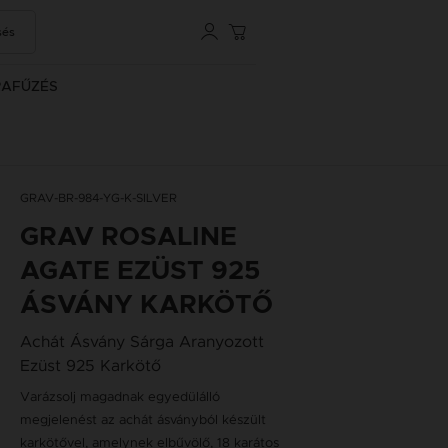
sés
RAFŰZÉS
GRAV-BR-984-YG-K-SILVER
GRAV ROSALINE
AGATE EZÜST 925
ÁSVÁNY KARKÖTŐ
Achát Ásvány Sárga Aranyozott
Ezüst 925 Karkötő
Varázsolj magadnak egyedülálló
megjelenést az achát ásványból készült
karkötővel, amelynek elbűvölő, 18 karátos