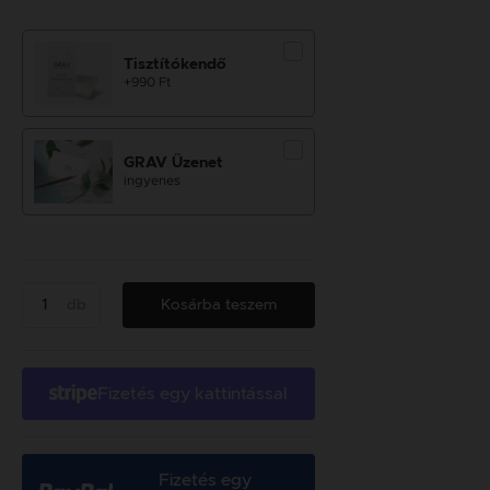
Tisztítókendő
+990 Ft
GRAV Üzenet
ingyenes
db
Kosárba teszem
Fizetés egy kattintással
Fizetés egy