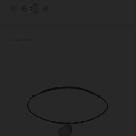
14K
14K
14K
Gravírozható