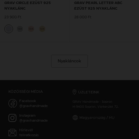
GRAV CIRCLE EZÜST 925
GRAV PEARL LETTER ABC
NYAKLÁNC
EZÜST 925 NYAKLÁNC
23 900 Ft
28 000 Ft
14K
14K
14K
Nyakláncok
KÖZÖSSÉGI MÉDIA
ÜZLETEINK
Facebook
GRAV Handmade - Sopron
@gravhandmade
H-9400 Sopron, Várkerület 72.
Instagram
Magyarország / HU
@gravhandmade
Hírlevél
feliratkozás