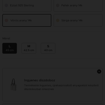
Ezüst 925 Sterling
Fehér arany 14k
Vörös arany 14k
Sárga arany 14k
Méret
L
M
S
45 cm
42.5 cm
40 cm
Ingyenes díszdoboz
Termékeink ingyenes, újrahasznosított anyagokból készített
díszdobozban érkeznek