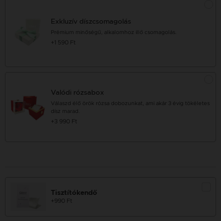
Exkluzív díszcsomagolás
Prémium minőségű, alkalomhoz illő csomagolás.
+1 590 Ft
Valódi rózsabox
Válaszd élő örök rózsa dobozunkat, ami akár 3 évig tökéletes
dísz marad.
+3 990 Ft
Tisztítókendő
+990 Ft