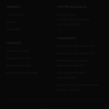
GRAVRÓL
ÜGYFÉLSZOLGÁLAT
Újdonságok
info@grav.hu
minden hétköznap 9-16
Rólunk
+36 30 433 9374
Kapcsolat
TUDÁSBÁZIS
TERVEZŐ
Arany, amit nem tudtál róla
Karkötő tervező
Ezüst, amit nem tudtál róla
Nyaklánc tervező
Mit érdemes az ékszer
Bokalánc tervező
készítésről tudnod?
Neves karlánc tervező
A Drágakövek mitől
különlegesek?
Ékszer vásárlás, karbantartás,
tippek - tanácsok