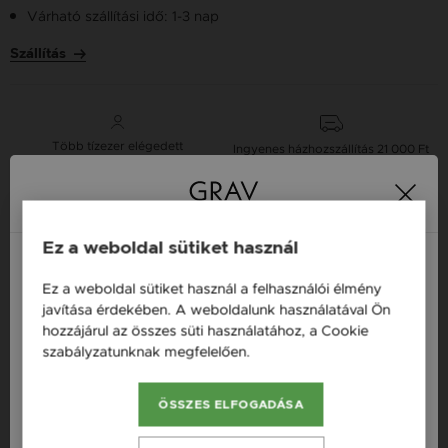
Várható szállítási idő: 1-3 nap
Szállítás
Több tízezer elégedett
Ingyenes házhozszállítás
21 000 Ft
vásárló
vásárlás felett
Ez a weboldal sütiket használ
16 napos pénzvisszafizetési
Minden ékszer raktáron
garancia
Ez a weboldal sütiket használ a felhasználói élmény
Magyarország / HU
javítása érdekében. A weboldalunk használatával Ön
Tervezd meg a stílusodhoz illő GRAV karkötőt a
hozzájárul az összes süti használatához, a Cookie
Österreich / AT
GRAV karkötő tervezővel.
szabályzatunknak megfelelően.
Bővebben
Neves Nyakláncok
England / EN
ÖSSZES ELFOGADÁSA
România / RO
Termékleírás