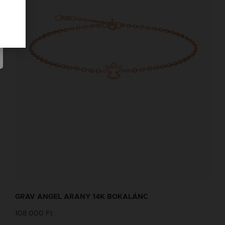
GRAV ANGEL ARANY 14K BOKALÁNC
108 000 Ft