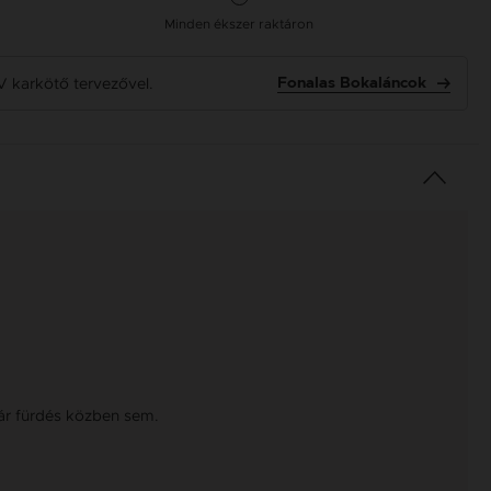
Minden ékszer raktáron
V karkötő tervezővel.
Fonalas Bokaláncok
kár fürdés közben sem.