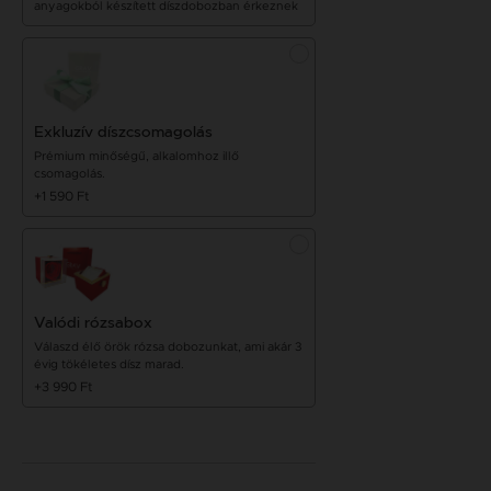
anyagokból készített díszdobozban érkeznek
Exkluzív díszcsomagolás
Prémium minőségű, alkalomhoz illő
csomagolás.
+1 590 Ft
Valódi rózsabox
Válaszd élő örök rózsa dobozunkat, ami akár 3
évig tökéletes dísz marad.
+3 990 Ft