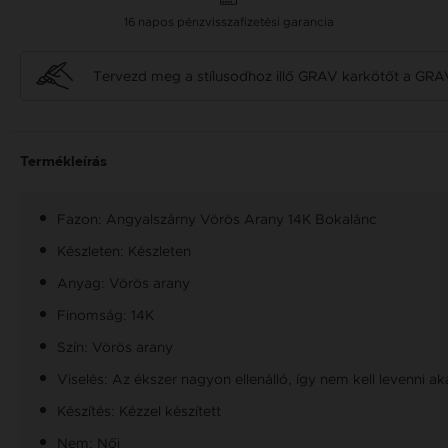
16 napos pénzvisszafizetési garancia
Tervezd meg a stílusodhoz illő GRAV karkötőt a GRA
Termékleírás
Fazon: Angyalszárny Vörös Arany 14K Bokalánc
Készleten: Készleten
Anyag: Vörös arany
Finomság: 14K
Szín: Vörös arany
Viselés: Az ékszer nagyon ellenálló, így nem kell levenni a
Készítés: Kézzel készített
Nem: Női