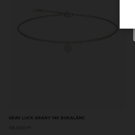
GRAV LUCK ARANY 14K BOKALÁNC
136 000 Ft