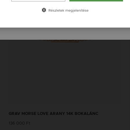
Slovensko / SK
Részletek megjelenítése
Slovenija / SI
GRAV MORSE LOVE ARANY 14K BOKALÁNC
136 000 Ft