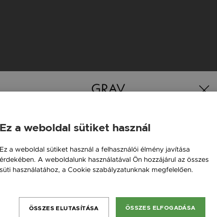
K
Ez a weboldal sütiket használ
Magyarország / HU
Ez a weboldal sütiket használ a felhasználói élmény javítása
Új kollekció
Gravírozható
érdekében. A weboldalunk használatával Ön hozzájárul az összes
Österreich / AT
süti használatához, a Cookie szabályzatunknak megfelelően.
England / EN
Bővebben
România / RO
ÖSSZES ELFOGADÁSA
ÖSSZES ELUTASÍTÁSA
Česká republika / CZ