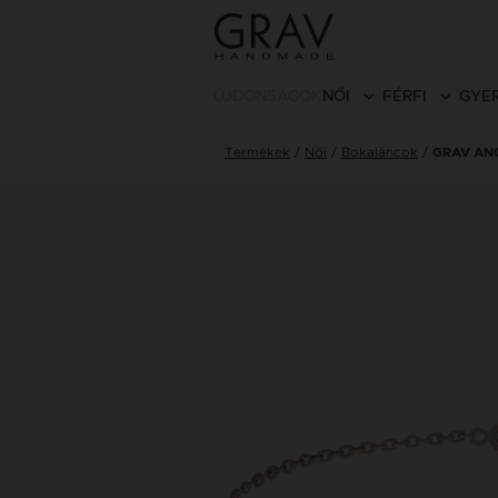
ÚJDONSÁGOK
NŐI
FÉRFI
GYE
Termékek
Női
Bokaláncok
GRAV AN