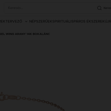
Kere
REK
TERVEZŐ
NÉPSZERŰEK
SPIRITUÁLIS
PÁROS ÉKSZEREK
ÚJ
GEL WING ARANY 14K BOKALÁNC