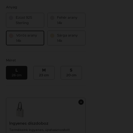
Anyag
Ezüst 925
Fehér arany
Sterling
14k
Vörös arany
Sárga arany
14k
14k
Méret
L
M
S
26 cm
23 cm
20 cm
Ingyenes díszdoboz
Termékeink ingyenes, újrahasznosított