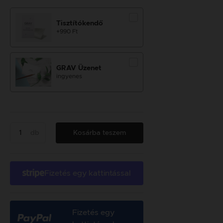
Tisztítókendő
+990 Ft
GRAV Üzenet
ingyenes
db
Kosárba teszem
Fizetés egy kattintással
Fizetés egy