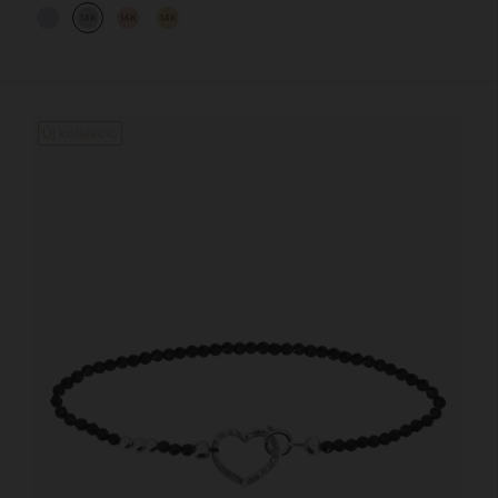
14K
14K
14K
Új kollekció