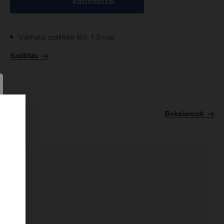
kattintással
Várható szállítási idő: 1-3 nap
Szállítás
Bokaláncok