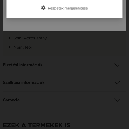
Slovensko / SK
Készleten: Készleten
Részletek megjelenítése
Szállítás: Ingyenes
Slovenija / SI
Anyag: Vörös arany
Finomság: 14K
Szín: Vörös arany
Nem: Női
Fizetési információk
Szállítási információk
Garancia
EZEK A TERMÉKEK IS