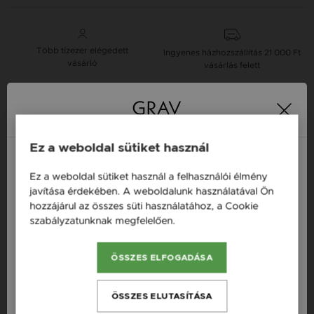
Több tízezer elégedett
Ingyenes házhozszállítás
21 000 Ft
vásárló
vásárlás felett
16 napos pénzvisszafizetési
Minden ékszer raktáron
garancia
Ez a weboldal sütiket használ
Tervezd meg a stílusodhoz illő GRAV karkötőt a
Ez a weboldal sütiket használ a felhasználói élmény
GRAV karkötő tervezővel.
Magyarország / HU
javítása érdekében. A weboldalunk használatával Ön
hozzájárul az összes süti használatához, a Cookie
Neves Nyakláncok
Österreich / AT
szabályzatunknak megfelelően.
Bővebben
England / EN
Termékleírás
ÖSSZES ELFOGADÁSA
România / RO
Česká republika / CZ
Fazon: Angyalszárny Vörös Arany 14K Nyaklánc
ÖSSZES ELUTASÍTÁSA