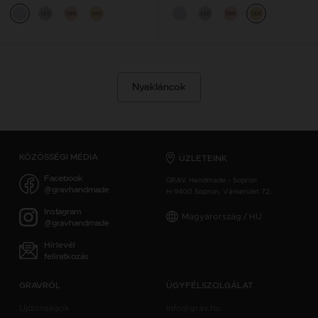
14K
14K
14K
14K
14K
14K
Nyakláncok
KÖZÖSSÉGI MÉDIA
ÜZLETEINK
Facebook
GRAV Handmade - Sopron
@gravhandmade
H-9400 Sopron, Várkerület 72.
Instagram
Magyarország / HU
@gravhandmade
Hírlevél
feliratkozás
GRAVRÓL
ÜGYFÉLSZOLGÁLAT
Újdonságok
info@grav.hu