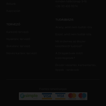
minden hétköznap 9-16
Rólunk
+36 30 433 9374
Kapcsolat
TUDÁSBÁZIS
TERVEZŐ
Arany, amit nem tudtál róla
Karkötő tervező
Ezüst, amit nem tudtál róla
Nyaklánc tervező
Mit érdemes az ékszer
Bokalánc tervező
készítésről tudnod?
Neves karlánc tervező
A Drágakövek mitől
különlegesek?
Ékszer vásárlás, karbantartás,
tippek - tanácsok
Fizetési lehetőségek