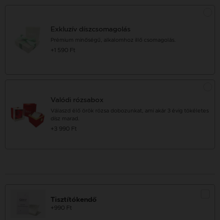
Exkluzív díszcsomagolás
Prémium minőségű, alkalomhoz illő csomagolás.
+1 590 Ft
Valódi rózsabox
Válaszd élő örök rózsa dobozunkat, ami akár 3 évig tökéletes
dísz marad.
+3 990 Ft
Tisztítókendő
+990 Ft