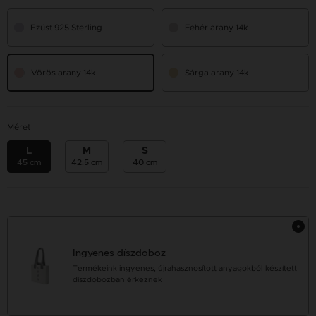
Ezüst 925 Sterling
Fehér arany 14k
Vörös arany 14k
Sárga arany 14k
Méret
L
M
S
45 cm
42.5 cm
40 cm
Ingyenes díszdoboz
Termékeink ingyenes, újrahasznosított anyagokból készített
díszdobozban érkeznek