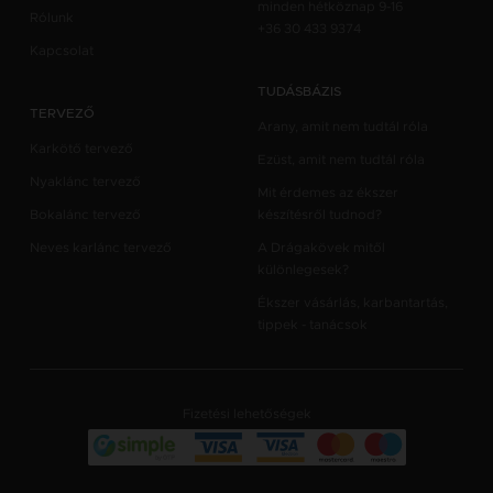
minden hétköznap 9-16
Rólunk
+36 30 433 9374
Kapcsolat
TUDÁSBÁZIS
TERVEZŐ
Arany, amit nem tudtál róla
Karkötő tervező
Ezüst, amit nem tudtál róla
Nyaklánc tervező
Mit érdemes az ékszer
Bokalánc tervező
készítésről tudnod?
Neves karlánc tervező
A Drágakövek mitől
különlegesek?
Ékszer vásárlás, karbantartás,
tippek - tanácsok
Fizetési lehetőségek