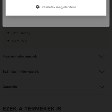
Slovensko / SK
Készleten: Készleten
Részletek megjelenítése
Szállítás: Ingyenes
Slovenija / SI
Anyag: Sárga arany
Finomság: 14K
Szín: Arany
Nem: Női
Fizetési információk
Szállítási információk
Garancia
EZEK A TERMÉKEK IS