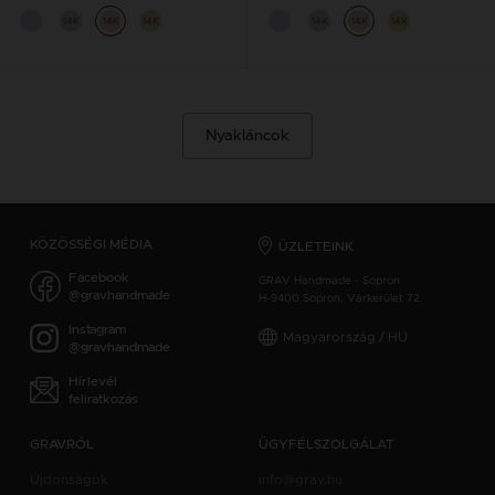
14K
14K
14K
14K
14K
14K
Nyakláncok
KÖZÖSSÉGI MÉDIA
ÜZLETEINK
Facebook
GRAV Handmade - Sopron
@gravhandmade
H-9400 Sopron, Várkerület 72.
Instagram
Magyarország / HU
@gravhandmade
Hírlevél
feliratkozás
GRAVRÓL
ÜGYFÉLSZOLGÁLAT
Újdonságok
info@grav.hu