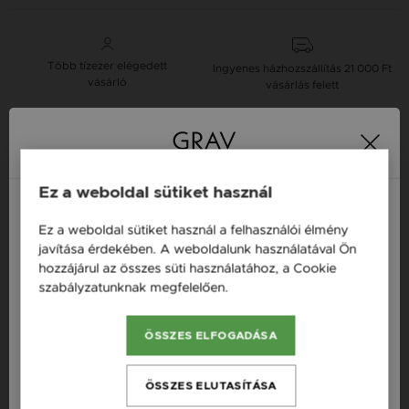
Több tízezer elégedett
Ingyenes házhozszállítás
21 000 Ft
vásárló
vásárlás felett
16 napos pénzvisszafizetési
Minden ékszer raktáron
garancia
Ez a weboldal sütiket használ
Tervezd meg a stílusodhoz illő GRAV karkötőt a
Ez a weboldal sütiket használ a felhasználói élmény
GRAV karkötő tervezővel.
Magyarország / HU
javítása érdekében. A weboldalunk használatával Ön
hozzájárul az összes süti használatához, a Cookie
Neves Nyakláncok
Österreich / AT
szabályzatunknak megfelelően.
Bővebben
England / EN
Termékleírás
ÖSSZES ELFOGADÁSA
România / RO
Česká republika / CZ
Fazon: Dupla Szív Arany 14K Nyaklánc
ÖSSZES ELUTASÍTÁSA