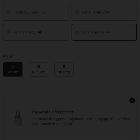
Ezüst 925 Sterling
Fehér arany 14k
Vörös arany 14k
Sárga arany 14k
Méret
L
M
S
45 cm
42.5 cm
40 cm
Ingyenes díszdoboz
Termékeink ingyenes, újrahasznosított anyagokból készített
díszdobozban érkeznek