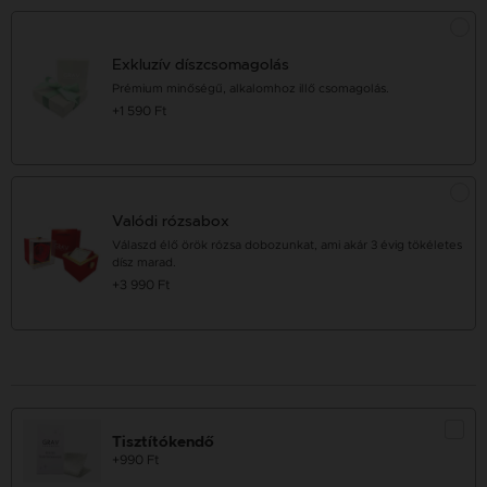
Exkluzív díszcsomagolás
Prémium minőségű, alkalomhoz illő csomagolás.
+1 590 Ft
Valódi rózsabox
Válaszd élő örök rózsa dobozunkat, ami akár 3 évig tökéletes
dísz marad.
+3 990 Ft
Tisztítókendő
+990 Ft