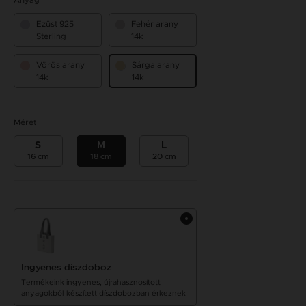
Anyag
Ezüst 925
Fehér arany
Sterling
14k
Vörös arany
Sárga arany
14k
14k
Méret
S
M
L
16 cm
18 cm
20 cm
Ingyenes díszdoboz
Termékeink ingyenes, újrahasznosított
anyagokból készített díszdobozban érkeznek