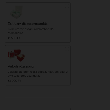
Exkluzív díszcsomagolás
Prémium minőségű, alkalomhoz illő
csomagolás.
+1 590 Ft
Valódi rózsabox
Válaszd élő örök rózsa dobozunkat, ami akár 3
évig tökéletes dísz marad.
+3 990 Ft