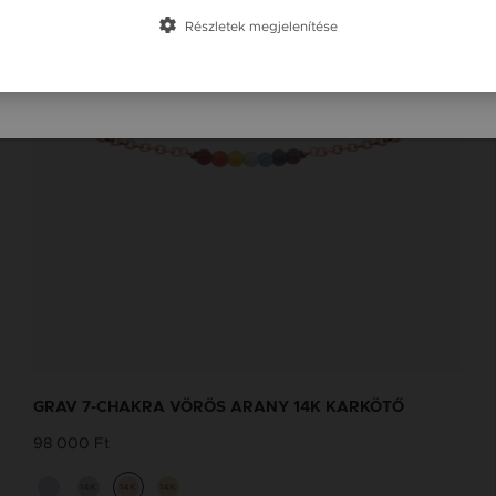
Slovensko / SK
Részletek megjelenítése
Slovenija / SI
GRAV 7-CHAKRA VÖRÖS ARANY 14K KARKÖTŐ
98 000 Ft
14K
14K
14K