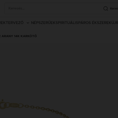
Kere
REK
TERVEZŐ
NÉPSZERŰEK
SPIRITUÁLIS
PÁROS ÉKSZEREK
ÚJ
E ARANY 14K KARKÖTŐ