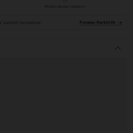
Minden ékszer raktáron
V karkötő tervezővel.
Fonalas Karkötők