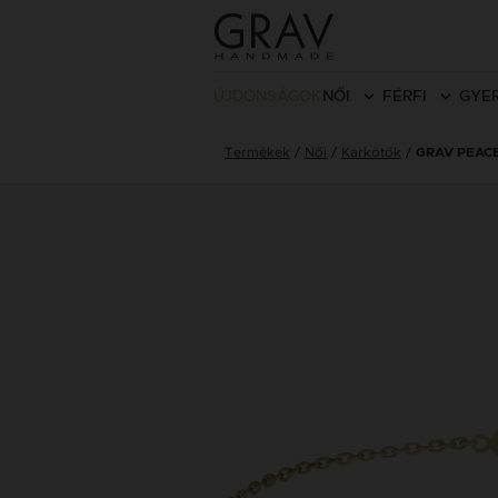
ÚJDONSÁGOK
NŐI
FÉRFI
GYE
Termékek
Női
Karkötők
GRAV PEAC