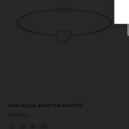
GRAV NOLITA ARANY 14K KARKÖTŐ
118 000 Ft
14K
14K
14K