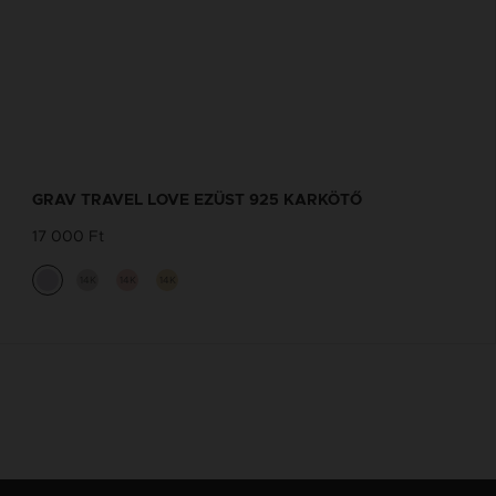
GRAV TRAVEL LOVE EZÜST 925 KARKÖTŐ
17 000 Ft
14K
14K
14K