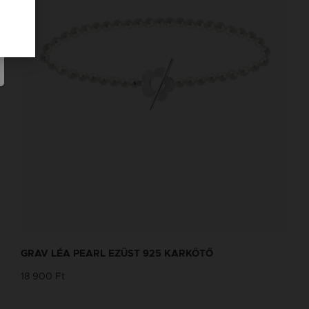
GRAV LÉA PEARL EZÜST 925 KARKÖTŐ
18 900 Ft