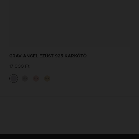
GRAV ANGEL EZÜST 925 KARKÖTŐ
17 000 Ft
14K
14K
14K