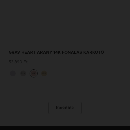
GRAV HEART ARANY 14K FONALAS KARKÖTŐ
53 890 Ft
14K
14K
14K
Karkötők