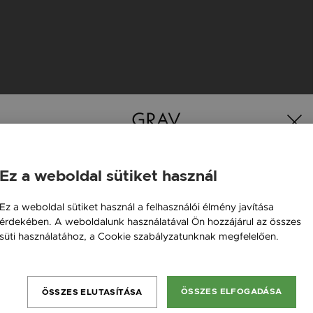
K
Ez a weboldal sütiket használ
Magyarország / HU
Ez a weboldal sütiket használ a felhasználói élmény javítása
érdekében. A weboldalunk használatával Ön hozzájárul az összes
Österreich / AT
süti használatához, a Cookie szabályzatunknak megfelelően.
England / EN
Bővebben
România / RO
ÖSSZES ELFOGADÁSA
ÖSSZES ELUTASÍTÁSA
Česká republika / CZ