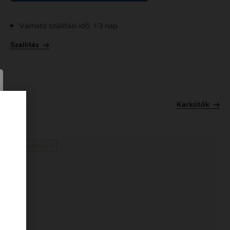
Várható szállítási idő: 1-3 nap
Szállítás
Karkötők
Új kollekció