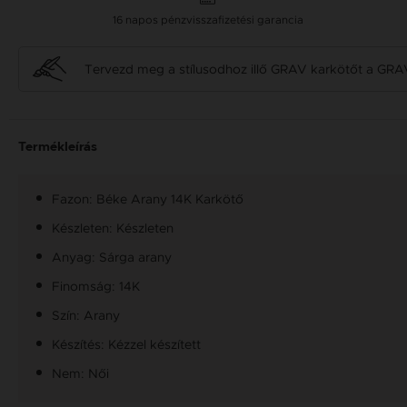
16 napos pénzvisszafizetési garancia
Tervezd meg a stílusodhoz illő GRAV karkötőt a GRA
Termékleírás
Fazon: Béke Arany 14K Karkötő
Készleten: Készleten
Anyag: Sárga arany
Finomság: 14K
Szín: Arany
Készítés: Kézzel készített
Nem: Női