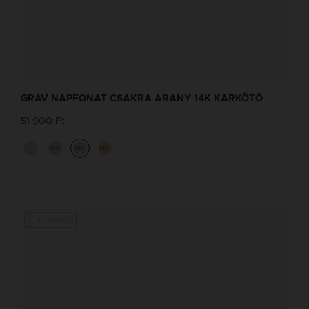
GRAV NAPFONAT CSAKRA ARANY 14K KARKÖTŐ
51 900 Ft
14K
14K
14K
Új kollekció