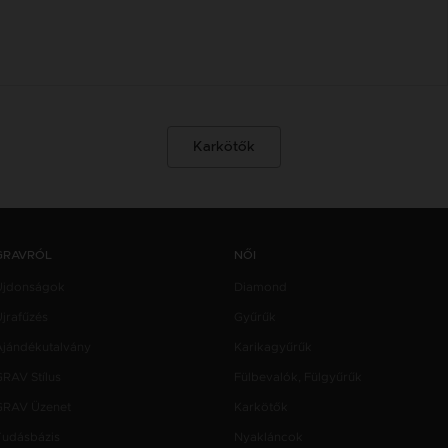
Karkötők
GRAVRÓL
NŐI
Újdonságok
Diamond
jrafűzés
Gyűrűk
Ajándékutalvány
Karikagyűrűk
GRAV Stílus
Fülbevalók, Fülgyűrűk
GRAV Üzenet
Karkötők
Tudásbázis
Nyakláncok