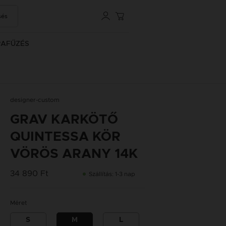
sés
RAFŰZÉS
designer-custom
GRAV KARKÖTŐ
QUINTESSA KÖR
VÖRÖS ARANY 14K
34 890 Ft
Szállítás: 1-3 nap
Méret
S
M
L