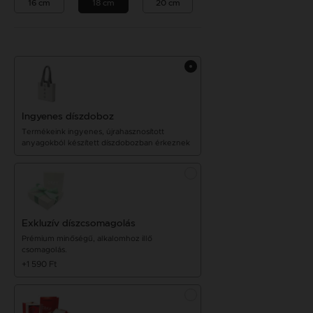
16 cm
18 cm
20 cm
Ingyenes díszdoboz
Termékeink ingyenes, újrahasznosított
anyagokból készített díszdobozban érkeznek
Exkluzív díszcsomagolás
Prémium minőségű, alkalomhoz illő
csomagolás.
+1 590 Ft