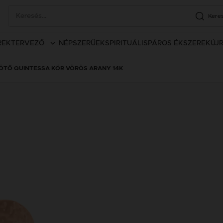
Kere
REK
TERVEZŐ
NÉPSZERŰEK
SPIRITUÁLIS
PÁROS ÉKSZEREK
ÚJ
ÖTŐ QUINTESSA KÖR VÖRÖS ARANY 14K