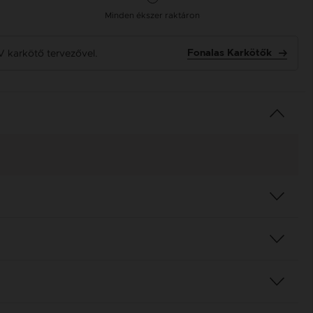
Minden ékszer raktáron
V karkötő tervezővel.
Fonalas Karkötők