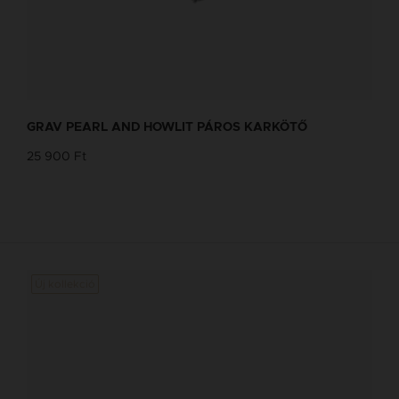
GRAV PEARL AND HOWLIT PÁROS KARKÖTŐ
25 900 Ft
Új kollekció