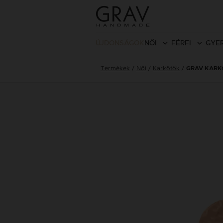
ÚJDONSÁGOK
NŐI
FÉRFI
GYE
Termékek
Női
Karkötők
GRAV KARK