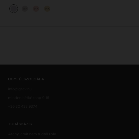
14K
14K
14K
ÜGYFÉLSZOLGÁLAT
info@grav.hu
minden hétköznap 9-16
+36 30 433 9374
TUDÁSBÁZIS
Arany, amit nem tudtál róla