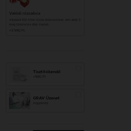
Valódi rózsabox
Válaszd élő örök rózsa dobozunkat, ami akár 3
évig tökéletes dísz marad.
+3 990 Ft
Tisztítókendő
+990 Ft
GRAV Üzenet
ingyenes