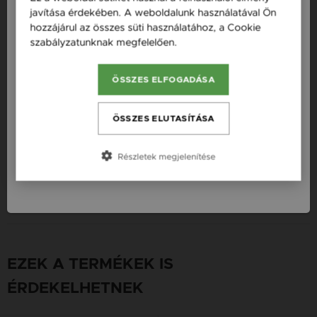
Magyarország / HU
javítása érdekében. A weboldalunk használatával Ön
hozzájárul az összes süti használatához, a Cookie
Termékleírás
Österreich / AT
szabályzatunknak megfelelően.
Bővebben
England / EN
Egyedileg neked készített GRAV ékszer, kézzel készült.
ÖSSZES ELFOGADÁSA
România / RO
Česká republika / CZ
Fizetési információk
ÖSSZES ELUTASÍTÁSA
Slovensko / SK
Részletek megjelenítése
Szállítási információk
Slovenija / SI
Garancia
EZEK A TERMÉKEK IS
ÉRDEKELHETNEK