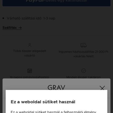
Fizetés egy kattintással
Várható szállítási idő: 1-3 nap
Szállítás
Több tízezer elégedett
Ingyenes házhozszállítás
21 000 Ft
vásárló
vásárlás felett
16 napos pénzvisszafizetési
Minden ékszer raktáron
garancia
Tervezd meg a stílusodhoz illő GRAV karkötőt a
GRAV karkötő tervezővel.
Ez a weboldal sütiket használ
Fonalas Karkötők
Ez a weboldal sütiket használ a felhasználói élmény