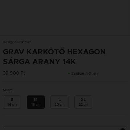
designer-custom
GRAV KARKÖTŐ HEXAGON
SÁRGA ARANY 14K
39 900 Ft
Szállítás: 1-3 nap
Méret
S
M
L
XL
16 cm
18 cm
20 cm
22 cm