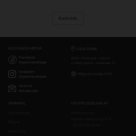
Karkötők
KÖZÖSSÉGI MÉDIA
ÜZLETEINK
Facebook
GRAV Handmade - Sopron
@gravhandmade
H-9400 Sopron, Várkerület 72.
Instagram
Magyarország / HU
@gravhandmade
Hírlevél
feliratkozás
GRAVRÓL
ÜGYFÉLSZOLGÁLAT
Újdonságok
info@grav.hu
minden hétköznap 9-16
Rólunk
+36 30 433 9374
Kapcsolat