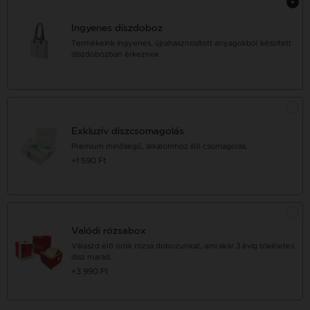
Ingyenes díszdoboz
Termékeink ingyenes, újrahasznosított anyagokból készített
díszdobozban érkeznek
Exkluzív díszcsomagolás
Prémium minőségű, alkalomhoz illő csomagolás.
+1 590 Ft
Valódi rózsabox
Válaszd élő örök rózsa dobozunkat, ami akár 3 évig tökéletes
dísz marad.
+3 990 Ft