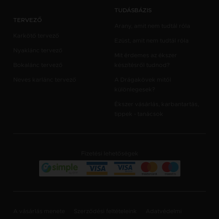
TUDÁSBÁZIS
TERVEZŐ
Arany, amit nem tudtál róla
Karkötő tervező
Ezüst, amit nem tudtál róla
Nyaklánc tervező
Mit érdemes az ékszer
Bokalánc tervező
készítésről tudnod?
Neves karlánc tervező
A Drágakövek mitől
különlegesek?
Ékszer vásárlás, karbantartás,
tippek - tanácsok
Fizetési lehetőségek
A vásárlás menete
Szerződési feltételeink
Adatvédelmi