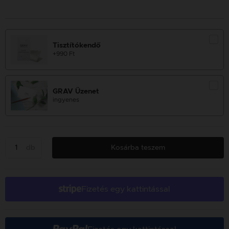
Tisztítókendő
+990 Ft
GRAV Üzenet
ingyenes
db
Kosárba teszem
Fizetés egy kattintással