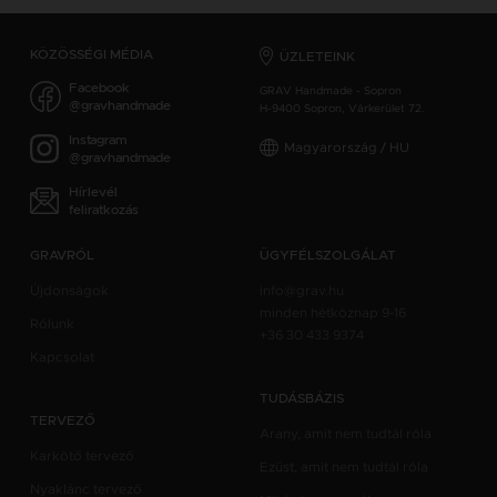
KÖZÖSSÉGI MÉDIA
ÜZLETEINK
Facebook
GRAV Handmade - Sopron
@gravhandmade
H-9400 Sopron, Várkerület 72.
Instagram
Magyarország / HU
@gravhandmade
Hírlevél
feliratkozás
GRAVRÓL
ÜGYFÉLSZOLGÁLAT
Újdonságok
info@grav.hu
minden hétköznap 9-16
Rólunk
+36 30 433 9374
Kapcsolat
TUDÁSBÁZIS
TERVEZŐ
Arany, amit nem tudtál róla
Karkötő tervező
Ezüst, amit nem tudtál róla
Nyaklánc tervező