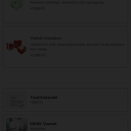
Prémium minőségű, alkalomhoz illő csomagolás.
+1 590 Ft
Valódi rózsabox
Válaszd élő örök rózsa dobozunkat, ami akár 3 évig tökéletes
dísz marad.
+3 990 Ft
Tisztítókendő
+990 Ft
GRAV Üzenet
ingyenes