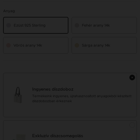
Anyag
Ezüst 925 Sterling
Fehér arany 14k
Vörös arany 14k
Sárga arany 14k
Ingyenes díszdoboz
Termékeink ingyenes, újrahasznosított anyagokból készített
díszdobozban érkeznek
Exkluzív díszcsomagolás