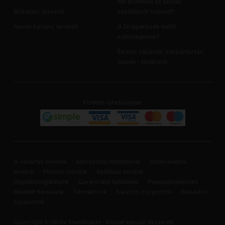
Mit érdemes az ékszer
Bokalánc tervező
készítésről tudnod?
Neves karlánc tervező
A Drágakövek mitől
különlegesek?
Ékszer vásárlás, karbantartás,
tippek - tanácsok
Fizetési lehetőségek
A vásárlás menete
Szerződési feltételeink
Adatvédelmi
elveink
Fizetési módok
Szállítási módok
Ügyfélszolgálatunk
Garanciális feltételek
Panaszbejelentes
Modellt Keresünk
Témakörök
Karkötő csoportok
Bokalánc
csoportok
Copyright © GRAV Handmade - Kézzel készült ékszerek.