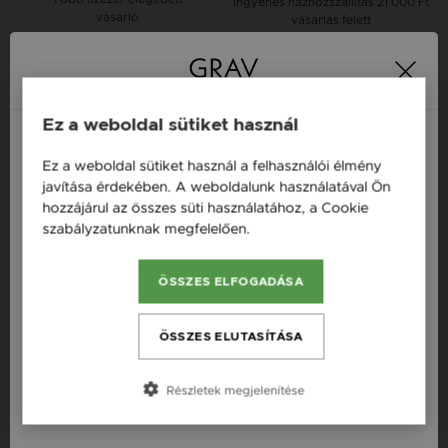
Ingyenes házhozszállítás
21 000 Ft
vásárló
vásárlás felett
16 napos pénzvisszafizetési
Minden ékszer raktáron
garancia
Ez a weboldal sütiket használ
Ez a weboldal sütiket használ a felhasználói élmény
Magyarország / HU
javítása érdekében. A weboldalunk használatával Ön
Termékleírás
hozzájárul az összes süti használatához, a Cookie
Österreich / AT
szabályzatunknak megfelelően.
Bővebben
Fazon: Cica Ezüst 925 Fülbevaló
England / EN
Készleten: Készleten
ÖSSZES ELFOGADÁSA
România / RO
Szállítás: Ingyenes
Česká republika / CZ
ÖSSZES ELUTASÍTÁSA
Anyag: Ezüst
Slovensko / SK
Finomság: 9,25
Részletek megjelenítése
Slovenija / SI
Szín: Ezüst
Nem: Női