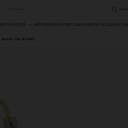
Kere
REK
TERVEZŐ
NÉPSZERŰEK
SPIRITUÁLIS
PÁROS ÉKSZEREK
ÚJ
 ARANY 14K GYŰRŰ