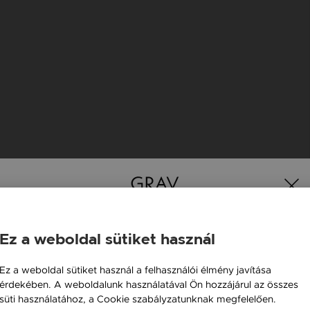
Ez a weboldal sütiket használ
Magyarország / HU
Ez a weboldal sütiket használ a felhasználói élmény javítása
érdekében. A weboldalunk használatával Ön hozzájárul az összes
Österreich / AT
K
süti használatához, a Cookie szabályzatunknak megfelelően.