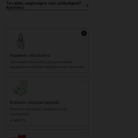
További segítségre van szükséged?
Kattints!
Ingyenes díszdoboz
Termékeink ingyenes, újrahasznosított
anyagokból készített díszdobozban érkeznek
Exkluzív díszcsomagolás
Prémium minőségű, alkalomhoz illő
csomagolás.
+1 590 Ft