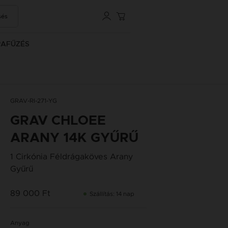
sés
RAFŰZÉS
GRAV-RI-271-YG
GRAV CHLOEE
ARANY 14K GYŰRŰ
1 Cirkónia Féldrágaköves Arany
Gyűrű
89 000 Ft
Szállítás: 14 nap
Anyag