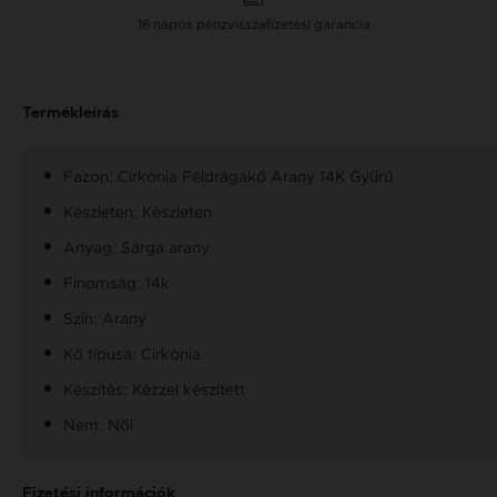
16 napos pénzvisszafizetési garancia
Termékleírás
Fazon: Cirkónia Féldrágakő Arany 14K Gyűrű
Készleten: Készleten
Anyag: Sárga arany
Finomság: 14k
Szín: Arany
Kő típusa: Cirkónia
Készítés: Kézzel készített
Nem: Női
Fizetési információk