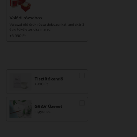
Valódi rózsabox
Válaszd élő örök rózsa dobozunkat, ami akár 3
évig tökéletes dísz marad.
+3 990 Ft
Tisztítókendő
+990 Ft
GRAV Üzenet
ingyenes