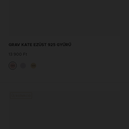
GRAV KATE EZÜST 925 GYŰRŰ
13 900 Ft
14K
14K
Új kollekció