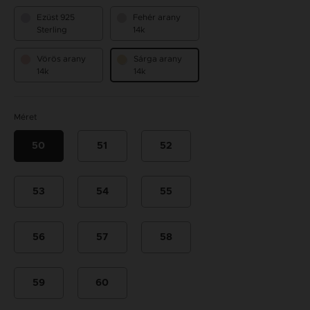
Ezüst 925
Fehér arany
Sterling
14k
Vörös arany
Sárga arany
14k
14k
Méret
50
51
52
53
54
55
56
57
58
59
60