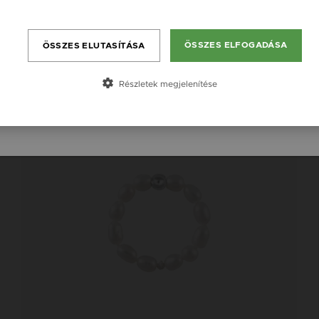
England / EN
Bővebben
România / RO
ÖSSZES ELFOGADÁSA
ÖSSZES ELUTASÍTÁSA
Česká republika / CZ
Slovensko / SK
Részletek megjelenítése
Slovenija / SI