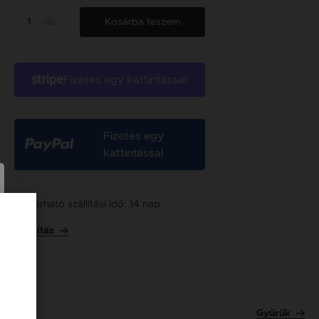
db
Kosárba teszem
Fizetés egy kattintással
Fizetés egy
kattintással
Várható szállítási idő: 14 nap
Szállítás
Gyűrűk