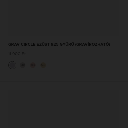
GRAV CIRCLE EZÜST 925 GYŰRŰ (GRAVÍROZHATÓ)
11 900 Ft
14K
14K
14K