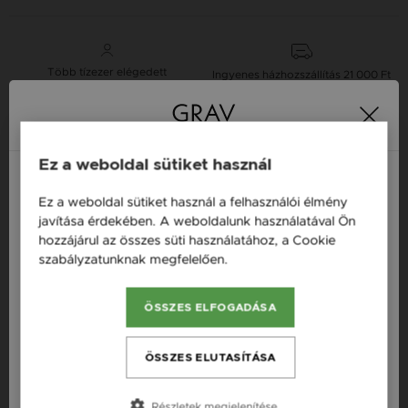
Több tízezer elégedett
Ingyenes házhozszállítás
21 000 Ft
vásárló
vásárlás felett
Ez a weboldal sütiket használ
16 napos pénzvisszafizetési
Minden ékszer raktáron
garancia
Ez a weboldal sütiket használ a felhasználói élmény
Magyarország / HU
javítása érdekében. A weboldalunk használatával Ön
hozzájárul az összes süti használatához, a Cookie
Österreich / AT
Termékleírás
szabályzatunknak megfelelően.
Bővebben
England / EN
Fazon: Cirkónia Féldrágakő Ív Ezüst 925 Fülbevaló
ÖSSZES ELFOGADÁSA
România / RO
Készleten: Készleten
Česká republika / CZ
Anyag: Ezüst
ÖSSZES ELUTASÍTÁSA
Slovensko / SK
Finomság: 925
Részletek megjelenítése