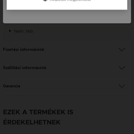
Szín: Ezüst
Slovenija / SI
Kő típusa: Cirkónia
Készítés: Kézzel készített
Nem: Női
Fizetési információk
Szállítási információk
Garancia
EZEK A TERMÉKEK IS
ÉRDEKELHETNEK