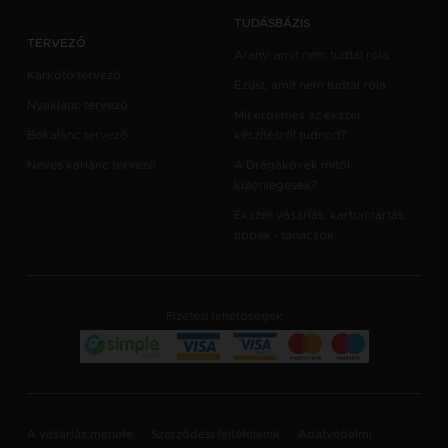
TUDÁSBÁZIS
TERVEZŐ
Arany, amit nem tudtál róla
Karkötő tervező
Ezüst, amit nem tudtál róla
Nyaklánc tervező
Mit érdemes az ékszer
Bokalánc tervező
készítésről tudnod?
Neves karlánc tervező
A Drágakövek mitől
különlegesek?
Ékszer vásárlás, karbantartás,
tippek - tanácsok
Fizetési lehetőségek
A vásárlás menete
Szerződési feltételeink
Adatvédelmi