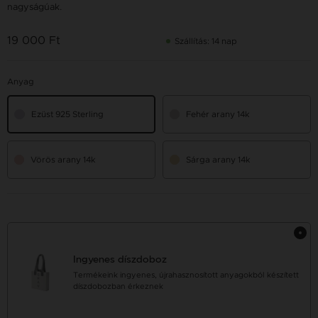
nagyságúak.
19 000 Ft
Szállítás: 14 nap
Anyag
Ezüst 925 Sterling
Fehér arany 14k
Vörös arany 14k
Sárga arany 14k
Ingyenes díszdoboz
Termékeink ingyenes, újrahasznosított anyagokból készített
díszdobozban érkeznek