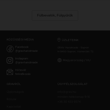
Fülbevalók, Fülgyűrűk
KÖZÖSSÉGI MÉDIA
ÜZLETEINK
Facebook
GRAV Handmade - Sopron
@gravhandmade
H-9400 Sopron, Várkerület 72.
Instagram
Magyarország / HU
@gravhandmade
Hírlevél
feliratkozás
GRAVRÓL
ÜGYFÉLSZOLGÁLAT
Újdonságok
info@grav.hu
minden hétköznap 9-16
Rólunk
+36 30 433 9374
Kapcsolat