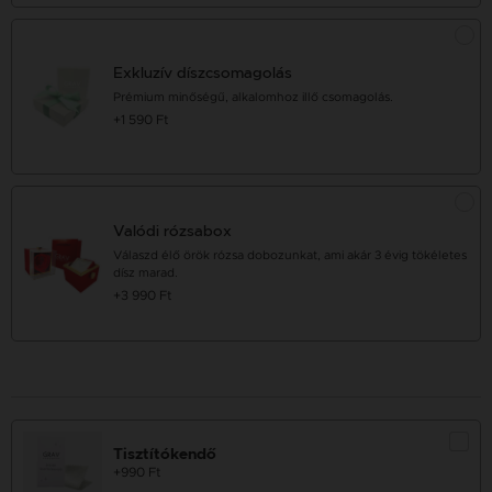
Exkluzív díszcsomagolás
Prémium minőségű, alkalomhoz illő csomagolás.
+1 590 Ft
Valódi rózsabox
Válaszd élő örök rózsa dobozunkat, ami akár 3 évig tökéletes
dísz marad.
+3 990 Ft
Tisztítókendő
+990 Ft