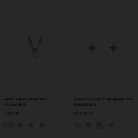
GRAV MINA EZÜST 925
GRAV CHLOEE STAR ARANY 14K
FÜLGYŰRŰ
FÜLBEVALÓ
11 000 Ft
124 000 Ft
14K
14K
14K
14K
14K
14K