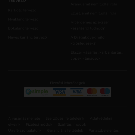
TERVEZŐ
Arany, amit nem tudtál róla
Karkötő tervező
Ezüst, amit nem tudtál róla
Nyaklánc tervező
Mit érdemes az ékszer
Bokalánc tervező
készítésről tudnod?
Neves karlánc tervező
A Drágakövek mitől
különlegesek?
Ékszer vásárlás, karbantartás,
tippek - tanácsok
Fizetési lehetőségek
A vásárlás menete
Szerződési feltételeink
Adatvédelmi
elveink
Fizetési módok
Szállítási módok
Ügyfélszolgálatunk
Garanciális feltételek
Panaszbejelentes