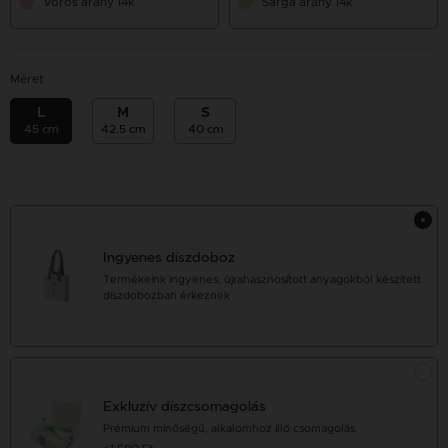
Vörös arany 14k
Sárga arany 14k
Méret
L
M
S
45 cm
42.5 cm
40 cm
Ingyenes díszdoboz
Termékeink ingyenes, újrahasznosított anyagokból készített
díszdobozban érkeznek
Exkluzív díszcsomagolás
Prémium minőségű, alkalomhoz illő csomagolás.