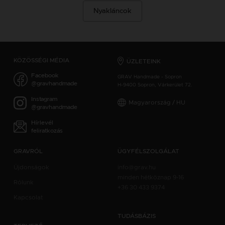
Nyakláncok
KÖZÖSSÉGI MÉDIA
ÜZLETEINK
Facebook
GRAV Handmade - Sopron
@gravhandmade
H-9400 Sopron, Várkerület 72.
Instagram
Magyarország / HU
@gravhandmade
Hírlevél
feliratkozás
GRAVRÓL
ÜGYFÉLSZOLGÁLAT
Újdonságok
info@grav.hu
minden hétköznap 9-16
Rólunk
+36 30 433 9374
Kapcsolat
TUDÁSBÁZIS