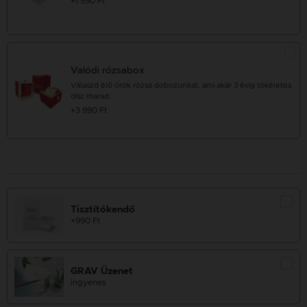
+1 590 Ft
Valódi rózsabox
Válaszd élő örök rózsa dobozunkat, ami akár 3 évig tökéletes
dísz marad.
+3 990 Ft
Tisztítókendő
+990 Ft
GRAV Üzenet
ingyenes