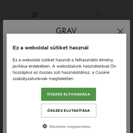
16 napos pénzvisszafizetési
Minden ékszer raktáron
garancia
Tervezd meg a stílusodhoz illő GRAV karkötőt a
Ez a weboldal sütiket használ
GRAV karkötő tervezővel.
Neves Nyakláncok
Ez a weboldal sütiket használ a felhasználói élmény
Magyarország / HU
javítása érdekében. A weboldalunk használatával Ön
hozzájárul az összes süti használatához, a Cookie
Österreich / AT
Termékleírás
szabályzatunknak megfelelően.
Bővebben
England / EN
Fazon: Csillag Fehér Arany 14K Nyaklánc
ÖSSZES ELFOGADÁSA
România / RO
Készleten: Készleten
Česká republika / CZ
ÖSSZES ELUTASÍTÁSA
Szállítás: Ingyenes
Slovensko / SK
Anyag: Fehér arany
Részletek megjelenítése
Slovenija / SI
Finomság: 14 karát