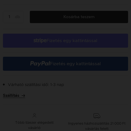
db
Kosárba teszem
Fizetés egy kattintással
Fizetés egy kattintással
Várható szállítási idő: 1-3 nap
Szállítás
Több tízezer elégedett
Ingyenes házhozszállítás
21 000 Ft
vásárló
vásárlás felett