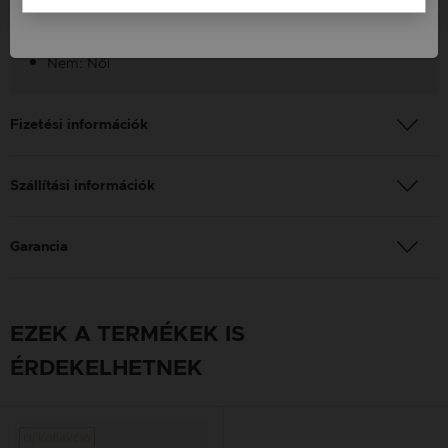
Szín: Fehér
Nem: Női
Fizetési információk
Szállítási információk
Garancia
EZEK A TERMÉKEK IS
ÉRDEKELHETNEK
Új kollekció