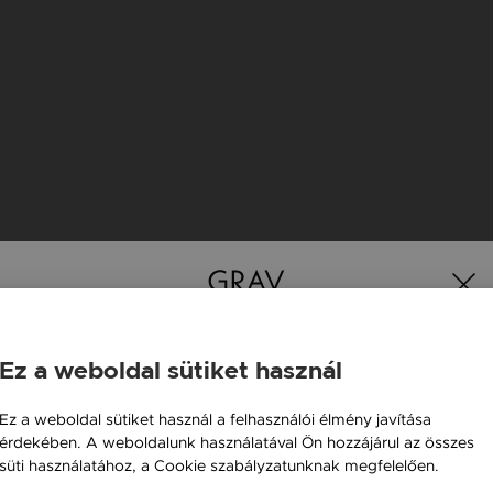
Ez a weboldal sütiket használ
K
Magyarország / HU
Ez a weboldal sütiket használ a felhasználói élmény javítása
érdekében. A weboldalunk használatával Ön hozzájárul az összes
Österreich / AT
süti használatához, a Cookie szabályzatunknak megfelelően.
England / EN
Bővebben