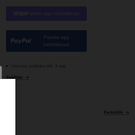
Fizetés egy kattintással
Fizetés egy
kattintással
Várható szállítási idő: 3 nap
Szállítás
Karkötők