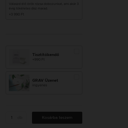
Válaszd élő örök rózsa dobozunkat, ami akár 3
évig tökéletes dísz marad.
+3 990 Ft
Tisztítókendő
+990 Ft
GRAV Üzenet
ingyenes
db
Kosárba teszem