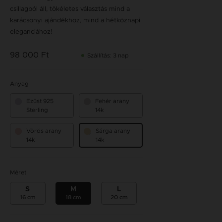
csillagból áll, tökéletes választás mind a
karácsonyi ajándékhoz, mind a hétköznapi
eleganciához!
98 000 Ft
Szállítás: 3 nap
Anyag
Ezüst 925
Fehér arany
Sterling
14k
Vörös arany
Sárga arany
14k
14k
Méret
S
M
L
16 cm
18 cm
20 cm