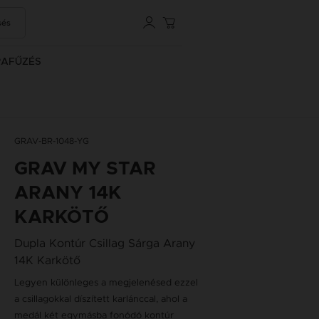
sés
RAFŰZÉS
GRAV-BR-1048-YG
GRAV MY STAR
ARANY 14K
KARKÖTŐ
Dupla Kontúr Csillag Sárga Arany
14K Karkötő
Legyen különleges a megjelenésed ezzel
a csillagokkal díszített karlánccal, ahol a
medál két egymásba fonódó kontúr