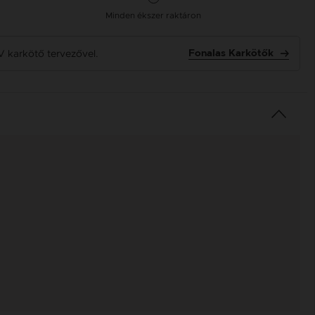
Minden ékszer raktáron
V karkötő tervezővel.
Fonalas Karkötők