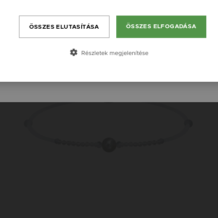
România / RO
ÖSSZES ELFOGADÁSA
ÖSSZES ELUTASÍTÁSA
Česká republika / CZ
Slovensko / SK
Részletek megjelenítése
Slovenija / SI