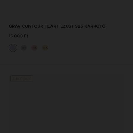
GRAV CONTOUR HEART EZÜST 925 KARKÖTŐ
15 000 Ft
14K
14K
14K
Új kollekció