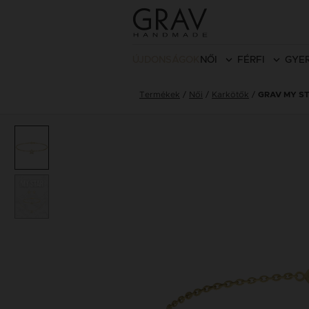
ÚJDONSÁGOK
NŐI
FÉRFI
GYE
Termékek
Női
Karkötők
GRAV MY S