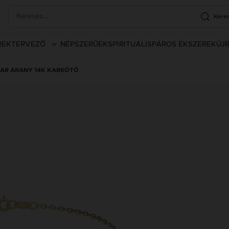
Kere
REK
TERVEZŐ
NÉPSZERŰEK
SPIRITUÁLIS
PÁROS ÉKSZEREK
ÚJ
TAR ARANY 14K KARKÖTŐ