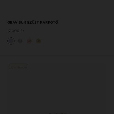
GRAV SUN EZÜST KARKÖTŐ
17 000 Ft
14K
14K
14K
Új kollekció